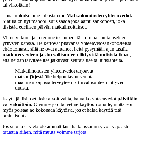
tai viikoittain!
Tänään iloitsemme julkistamme
Matkailmoitusten yhteenvedot.
Sinulla on nyt mahdollisuus saada joka aamu sähköposti, joka
tiivistää edellisen päivän matkailmoitukset.
Viime viikon ajan olemme testanneet tätä ominaisuutta useiden
yritysten kanssa. He kertovat pitävänsä yhteenvetosähköposteista
ehdottomasti, sillä ne ovat auttaneet heitä pysymään ajan tasalla
matkaterveyteen ja -turvallisuuteen liittyvistä uutisista
ilman,
että heidän tarvitsee itse jatkuvasti seurata useita uutislähteitä.
Matkailmoitusten yhteenvedot tarjoavat
matkanjärjestäjälle helpon tavan seurata
maailmanlaajuisia terveyteen ja turvallisuuteen liittyviä
uutisia.
Käyttäjätilisi asetuksissa voit valita, haluatko yhteenvedot
päivittäin
vai
viikoittain
. Olemme jo ottaneet ne käyttöön sinulle, mutta voit
myös poistaa ne kokonaan käytöstä, jos et halua käyttää tätä
ominaisuutta.
Jos sinulla ei vielä ole ammattilaistiliä kanssamme, voit vapaasti
tutustua siihen, mitä muuta voimme tarjota.