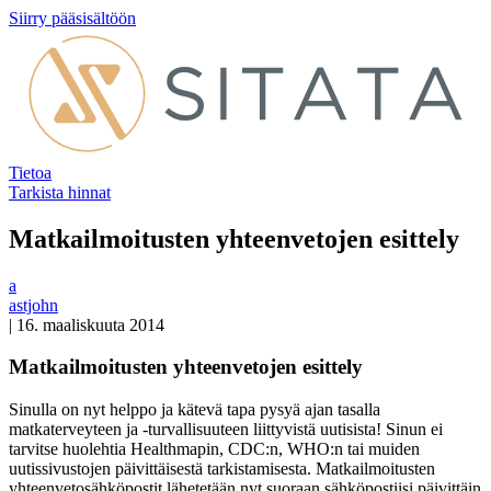
Siirry pääsisältöön
Tietoa
Tarkista hinnat
Matkailmoitusten yhteenvetojen esittely
a
astjohn
|
16. maaliskuuta 2014
Matkailmoitusten yhteenvetojen esittely
Sinulla on nyt helppo ja kätevä tapa pysyä ajan tasalla
matkaterveyteen ja -turvallisuuteen liittyvistä uutisista! Sinun ei
tarvitse huolehtia Healthmapin, CDC:n, WHO:n tai muiden
uutissivustojen päivittäisestä tarkistamisesta. Matkailmoitusten
yhteenvetosähköpostit lähetetään nyt suoraan sähköpostiisi päivittäin