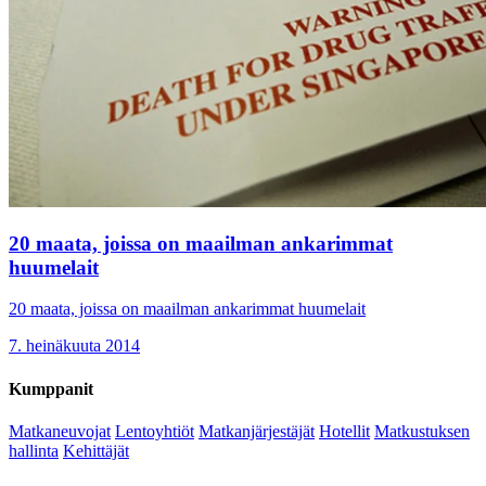
20 maata, joissa on maailman ankarimmat
huumelait
20 maata, joissa on maailman ankarimmat huumelait
7. heinäkuuta 2014
Kumppanit
Matkaneuvojat
Lentoyhtiöt
Matkanjärjestäjät
Hotellit
Matkustuksen
hallinta
Kehittäjät