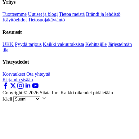
Yritys
Tuotteemme
Uutiset ja blogi
Tietoa meistä
Brändi ja lehdistö
Käyttöehdot
Tietosuojakäytäntö
Resurssit
UKK
Pyydä tarjous
Kaikki vakuutuksista
Kehittäjille
Järjestelmän
tila
Yhteystiedot
Korvaukset
Ota yhteyttä
Kirjaudu sisään
Copyright © 2026 Sitata Inc. Kaikki oikeudet pidätetään.
Kieli