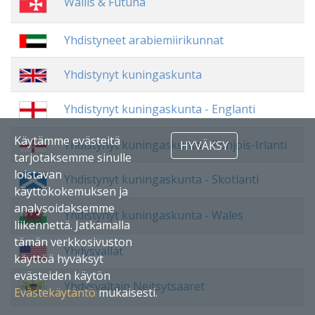
Wallis & Futuna
Yhdistyneet arabiemiirikunnat
Yhdistynyt kuningaskunta
Yhdistynyt kuningaskunta - Englanti
Käytämme evästeitä
Yhdistynyt kuningaskunta - Pohjois-Irlanti
HYVÄKSY
tarjotaksemme sinulle
loistavan
Yhdistynyt kuningaskunta - Skotlanti
käyttökokemuksen ja
analysoidaksemme
Yhdistynyt kuningaskunta - Wales
liikennettä. Jatkamalla
tämän verkkosivuston
Yhdysvallat
käyttöä hyväksyt
evästeiden käytön
Yhdysvaltain Neitsytsaaret
Evästekäytäntö
mukaisesti.