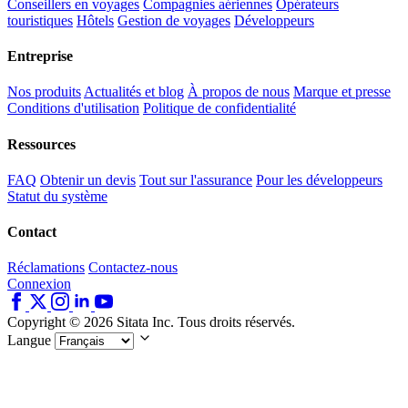
Conseillers en voyages
Compagnies aériennes
Opérateurs
touristiques
Hôtels
Gestion de voyages
Développeurs
Entreprise
Nos produits
Actualités et blog
À propos de nous
Marque et presse
Conditions d'utilisation
Politique de confidentialité
Ressources
FAQ
Obtenir un devis
Tout sur l'assurance
Pour les développeurs
Statut du système
Contact
Réclamations
Contactez-nous
Connexion
Copyright © 2026 Sitata Inc. Tous droits réservés.
Langue