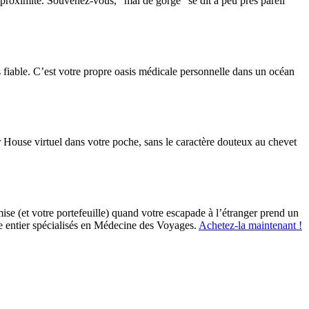
 proximité. Souvenez-vous, “mal de gorge” se dit à peu près pareil
iable. C’est votre propre oasis médicale personnelle dans un océan
 House virtuel dans votre poche, sans le caractère douteux au chevet
ise (et votre portefeuille) quand votre escapade à l’étranger prend un
 entier spécialisés en Médecine des Voyages.
Achetez-la maintenant !