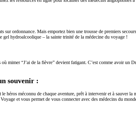
lisez les ressources en ligne pour localiser des médecins anglophones à
 sur ordonnance. Mais emportez bien une trousse de premiers secours f
 gel hydroalcoolique – la sainte trinité de la médecine du voyage !
où mimer “J’ai de la fièvre” devient fatigant. C’est comme avoir un Dr
un souvenir :
t le héros méconnu de chaque aventure, prêt à intervenir et à sauver la m
ce Voyage et vous permet de vous connecter avec des médecins du monde