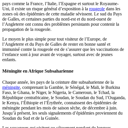
pays comme la France, l’Italie, l’Espagne et surtout le Royaume-
Uni, il existe un risque général d’exposition à la
rougeole
dans les
zones où des épidémies de cette maladie sévissent. Le sud du Pays
de Galles, et certaines parties du nord-est et du nord-ouest de
l’Angleterre ont connu des problèmes persistants pour contenir la
propagation de la rougeole.
Le moyen le plus simple pour tout visiteur de l’Europe, de
l’Angleterre et du Pays de Galles de rester en bonne santé et
immunisé contre la rougeole est de s’assurer que les vaccinations de
l’enfance sont à jour avant de voyager, surtout avec de jeunes
enfants.
Méningite en Afrique Subsaharienne
Chaque année, les pays de la ceinture dite subsaharienne de la
méningite
, comprenant la Gambie, le Sénégal, le Mali, le Burkina
Faso, le Ghana, le Niger, le Nigeria, le Cameroun, le Tchad, la
République centrafricaine, le Soudan, le Soudan du Sud, l’Ouganda,
le Kenya, l’Éthiopie et l’Érythrée, connaissent des épidémies de
méningite pendant les mois de saison sèche, de décembre à juin.
Jusqu’à présent, les seuls signalements d’épidémies proviennent du
Soudan du Sud et de la Guinée.
Les voyageurs qui visitent ou séjournent pendant de longues