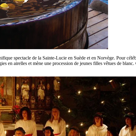
fique spectacle de la Sainte-Lucie en Suède et en Norvège. Pour célébre
s en airelles et mène une procession de jeunes filles vêtues de blanc. Ch