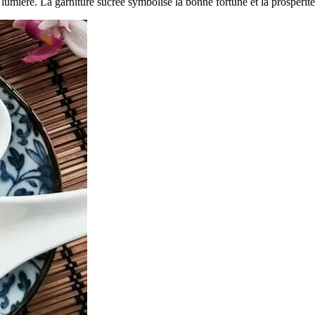
la lumière. La garniture sucrée symbolise la bonne fortune et la prospérit