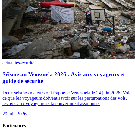
actualités
sécurité
Séisme au Venezuela 2026 : Avis aux voyageurs et
guide de sécurité
Deux séismes majeurs ont frappé le Venezuela le 24 juin 2026. Voici
ce que les voyageurs doivent savoir sur les perturbations des vols,
les avis aux voyageurs et la couverture d'assurance.
29 juin 2026
Partenaires