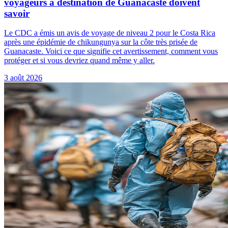
voyageurs à destination de Guanacaste doivent
savoir
Le CDC a émis un avis de voyage de niveau 2 pour le Costa Rica
après une épidémie de chikungunya sur la côte très prisée de
Guanacaste. Voici ce que signifie cet avertissement, comment vous
protéger et si vous devriez quand même y aller.
3 août 2026