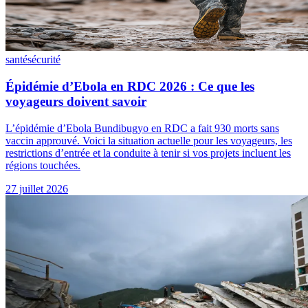
santé
sécurité
Épidémie d’Ebola en RDC 2026 : Ce que les
voyageurs doivent savoir
L’épidémie d’Ebola Bundibugyo en RDC a fait 930 morts sans
vaccin approuvé. Voici la situation actuelle pour les voyageurs, les
restrictions d’entrée et la conduite à tenir si vos projets incluent les
régions touchées.
27 juillet 2026