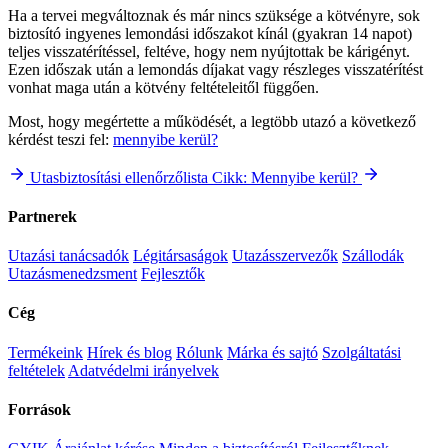
Ha a tervei megváltoznak és már nincs szüksége a kötvényre, sok
biztosító ingyenes lemondási időszakot kínál (gyakran 14 napot)
teljes visszatérítéssel, feltéve, hogy nem nyújtottak be kárigényt.
Ezen időszak után a lemondás díjakat vagy részleges visszatérítést
vonhat maga után a kötvény feltételeitől függően.
Most, hogy megértette a működését, a legtöbb utazó a következő
kérdést teszi fel:
mennyibe kerül?
Utasbiztosítási ellenőrzőlista
Cikk: Mennyibe kerül?
Partnerek
Utazási tanácsadók
Légitársaságok
Utazásszervezők
Szállodák
Utazásmenedzsment
Fejlesztők
Cég
Termékeink
Hírek és blog
Rólunk
Márka és sajtó
Szolgáltatási
feltételek
Adatvédelmi irányelvek
Források