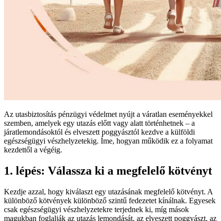
Az utasbiztosítás pénzügyi védelmet nyújt a váratlan eseményekkel
szemben, amelyek egy utazás előtt vagy alatt történhetnek – a
járatlemondásoktól és elveszett poggyásztól kezdve a külföldi
egészségügyi vészhelyzetekig. Íme, hogyan működik ez a folyamat
kezdettől a végéig.
1. lépés: Válassza ki a megfelelő kötvényt
Kezdje azzal, hogy kiválaszt egy utazásának megfelelő kötvényt. A
különböző kötvények különböző szintű fedezetet kínálnak. Egyesek
csak egészségügyi vészhelyzetekre terjednek ki, míg mások
magukban foglalják az utazás lemondását, az elveszett poggyászt, az