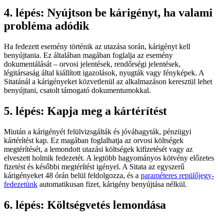
4. lépés: Nyújtson be kárigényt, ha valami
probléma adódik
Ha fedezett esemény történik az utazása során, kárigényt kell
benyújtania. Ez általában magában foglalja az esemény
dokumentálását – orvosi jelentések, rendőrségi jelentések,
légitársaság által kiállított igazolások, nyugták vagy fényképek. A
Sitatánál a kárigényeket közvetlenül az alkalmazáson keresztül lehet
benyújtani, csatolt támogató dokumentumokkal.
5. lépés: Kapja meg a kártérítést
Miután a kárigényét felülvizsgálták és jóváhagyták, pénzügyi
kártérítést kap. Ez magában foglalhatja az orvosi költségek
megtérítését, a lemondott utazási költségek kifizetését vagy az
elveszett holmik fedezetét. A legtöbb hagyományos kötvény előzetes
fizetést és későbbi megtérítést igényel. A Sitata az egyszerű
kárigényeket 48 órán belül feldolgozza, és a
paraméteres repülőjegy-
fedezetünk
automatikusan fizet, kárigény benyújtása nélkül.
6. lépés: Költségvetés lemondása