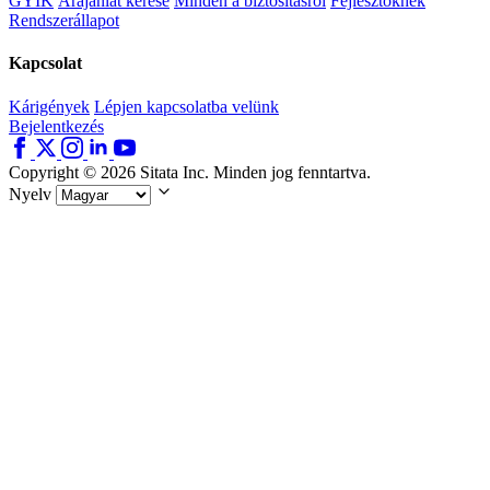
GYIK
Árajánlat kérése
Minden a biztosításról
Fejlesztőknek
Rendszerállapot
Kapcsolat
Kárigények
Lépjen kapcsolatba velünk
Bejelentkezés
Copyright © 2026 Sitata Inc. Minden jog fenntartva.
Nyelv