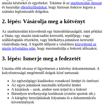
utazási késéseket és egyebeket. Tekintse át az
utasbiztosítás típusait
és használja
ellenőrzőlistánkat
, hogy biztosan fedezve legyen a
számára legfontosabb dolgokra.
2. lépés: Vásárolja meg a kötvényt
Az utasbiztosítást közvetlenül egy biztosítótársaságtól, mint például
a Sitata, egy utazási tanácsadón keresztül, repülőjegy- vagy
szállásfoglalás részeként, vagy hitelkártya-juttatáson keresztül
vásárolhatja meg. A legjobb időpont a vásárlásra
közvetlenül az
utazás lefoglalása után
, hogy maximalizálja a fedezeti időszakot.
3. lépés: Ismerje meg a fedezetét
Utazása előtt olvassa el figyelmesen a kötvény dokumentumait. A
kulcsfontosságú megértendő dolgok közé tartoznak:
Az egészségügyi kiadásokra vonatkozó limitjei és önrészei
Az egyes juttatások maximális kifizetési limitei
A kizárások – azok, amikre nem terjed ki a fedezet
Bármilyen tevékenységi korlátozás (extrém sportok stb.)
A kárigény benyújtásának folyamata és a dokumentációs
követelmények