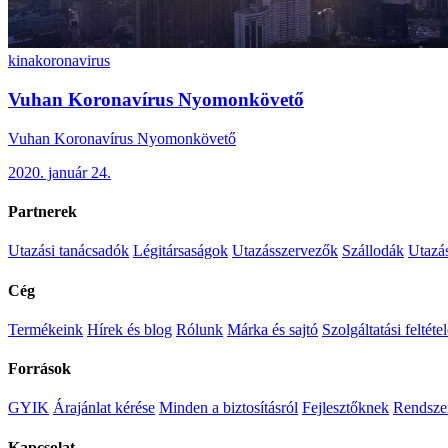
kina
koronavirus
Vuhan Koronavírus Nyomonkövető
Vuhan Koronavírus Nyomonkövető
2020. január 24.
Partnerek
Utazási tanácsadók
Légitársaságok
Utazásszervezők
Szállodák
Utazá
Cég
Termékeink
Hírek és blog
Rólunk
Márka és sajtó
Szolgáltatási feltéte
Források
GYIK
Árajánlat kérése
Minden a biztosításról
Fejlesztőknek
Rendszer
Kapcsolat