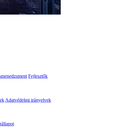
smenedzsment
Fejlesztők
lek
Adatvédelmi irányelvek
állapot