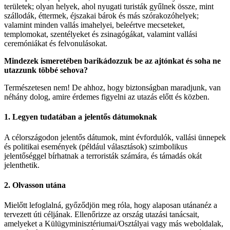
területek; olyan helyek, ahol nyugati turisták gyűlnek össze, mint
szállodák, éttermek, éjszakai bárok és más szórakozóhelyek;
valamint minden vallás imahelyei, beleértve mecseteket,
templomokat, szentélyeket és zsinagógákat, valamint vallási
ceremóniákat és felvonulásokat.
Mindezek ismeretében barikádozzuk be az ajtónkat és soha ne
utazzunk többé sehova?
Természetesen nem! De ahhoz, hogy biztonságban maradjunk, van
néhány dolog, amire érdemes figyelni az utazás előtt és közben.
1. Legyen tudatában a jelentős dátumoknak
A célországodon jelentős dátumok, mint évfordulók, vallási ünnepek
és politikai események (például választások) szimbolikus
jelentőséggel bírhatnak a terroristák számára, és támadás okát
jelenthetik.
2. Olvasson utána
Mielőtt lefoglalná, győződjön meg róla, hogy alaposan utánanéz a
tervezett úti céljának. Ellenőrizze az ország utazási tanácsait,
amelyeket a Külügyminisztériumai/Osztályai vagy más weboldalak,