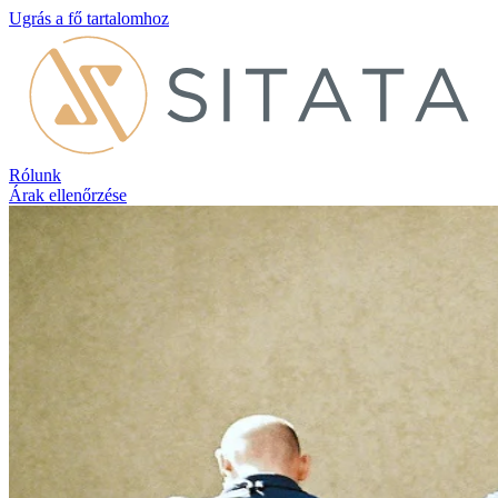
Ugrás a fő tartalomhoz
Rólunk
Árak ellenőrzése