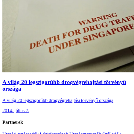
A világ 20 legszigorúbb drogvégrehajtási törvényű
országa
A világ 20 legszigorúbb drogvégrehajtási törvényű országa
2014. július 7.
Partnerek