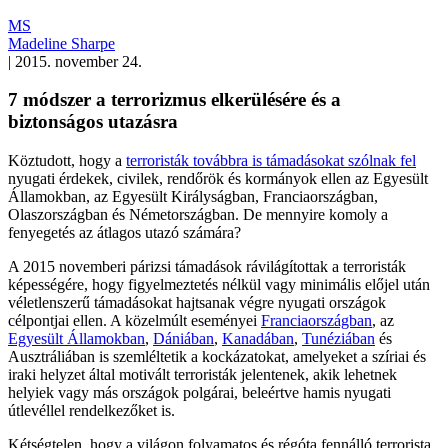
MS
Madeline Sharpe
|
2015. november 24.
7 módszer a terrorizmus elkerülésére és a
biztonságos utazásra
Köztudott, hogy a
terroristák továbbra is támadásokat szólnak fel
nyugati érdekek, civilek, rendőrök és kormányok ellen az Egyesült
Államokban, az Egyesült Királyságban, Franciaországban,
Olaszországban és Németországban. De mennyire komoly a
fenyegetés az átlagos utazó számára?
A 2015 novemberi párizsi támadások rávilágítottak a terroristák
képességére, hogy figyelmeztetés nélkül vagy minimális előjel után
véletlenszerű támadásokat hajtsanak végre nyugati országok
célpontjai ellen. A közelmúlt eseményei
Franciaországban
, az
Egyesült Államokban
,
Dániában
,
Kanadában
,
Tunéziában
és
Ausztráliában is szemléltetik a kockázatokat, amelyeket a szíriai és
iraki helyzet által motivált terroristák jelentenek, akik lehetnek
helyiek vagy más országok polgárai, beleértve hamis nyugati
útlevéllel rendelkezőket is.
Kétségtelen, hogy a világon folyamatos és régóta fennálló terrorista