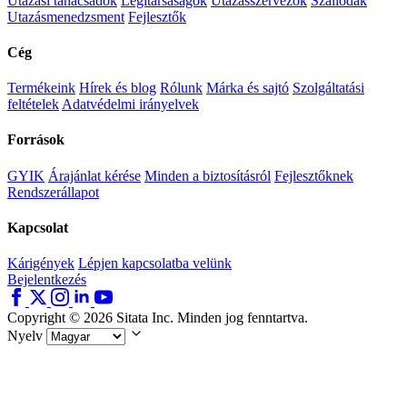
Utazási tanácsadók
Légitársaságok
Utazásszervezők
Szállodák
Utazásmenedzsment
Fejlesztők
Cég
Termékeink
Hírek és blog
Rólunk
Márka és sajtó
Szolgáltatási
feltételek
Adatvédelmi irányelvek
Források
GYIK
Árajánlat kérése
Minden a biztosításról
Fejlesztőknek
Rendszerállapot
Kapcsolat
Kárigények
Lépjen kapcsolatba velünk
Bejelentkezés
Copyright © 2026 Sitata Inc. Minden jog fenntartva.
Nyelv