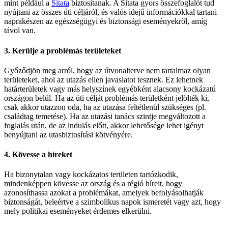
mint például a
Sitata
biztosítanak. A Sitata gyors összefoglalót tud
nyújtani az összes úti céljáról, és valós idejű információkkal tartani
naprakészen az egészségügyi és biztonsági eseményekről, amíg
távol van.
3. Kerülje a problémás területeket
Győződjön meg arról, hogy az útvonalterve nem tartalmaz olyan
területeket, ahol az utazás ellen javaslatot tesznek. Ez lehetnek
határterületek vagy más helyszínek egyébként alacsony kockázatú
országon belül. Ha az úti célját problémás területként jelölték ki,
csak akkor utazzon oda, ha az utazása feltétlenül szükséges (pl.
családtag temetése). Ha az utazási tanács szintje megváltozott a
foglalás után, de az indulás előtt, akkor lehetősége lehet igényt
benyújtani az utasbiztosítási kötvényére.
4. Kövesse a híreket
Ha bizonytalan vagy kockázatos területen tartózkodik,
mindenképpen kövesse az ország és a régió híreit, hogy
azonosíthassa azokat a problémákat, amelyek befolyásolhatják
biztonságát, beleértve a szimbolikus napok ismeretét vagy azt, hogy
mely politikai eseményeket érdemes elkerülni.