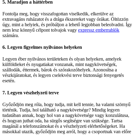
5. Maradjon a háttérben
Fontolja meg, hogy visszafogottan viselkedik, elkerülve az
extravagáns ruházatot és a drága ékszereket vagy órákat. Öltözzön
úgy, mint a helyiek, és próbáljon a lehető legjobban beleolvadni. Így
nem lesz könnyű célpont tolvajok vagy
expressz emberrablók
számára.
6. Legyen figyelmes nyilvános helyeken
Legyen éber nyilvános területeken és olyan helyeken, amelyek
külföldieket és nyugatiakat vonzanak, mint nagykövetségek,
szállodák, éttermek, bárok és szórakozóhelyek. Azonosítsa a
vészkijáratokat, és legyen cselekvési terve biztonsági fenyegetés
esetén.
7. Legyen vészhelyzeti terve
Győződjön meg róla, hogy tudja, mit kell tennie, ha valami szörnyű
történik. Tudja, hol található a nagykövetsége? Mindig legyen
tudatában annak, hogy hol van a nagykövetsége vagy konzulátusa,
és hogyan juthat oda, ha sürgős segítségre van szüksége. Tartsa
magánál a telefonszámokat és a vészhelyzeti elérhetőségeket. Ha
másokkal utazik, győződjön meg arról, hogy a csoportnak van előre