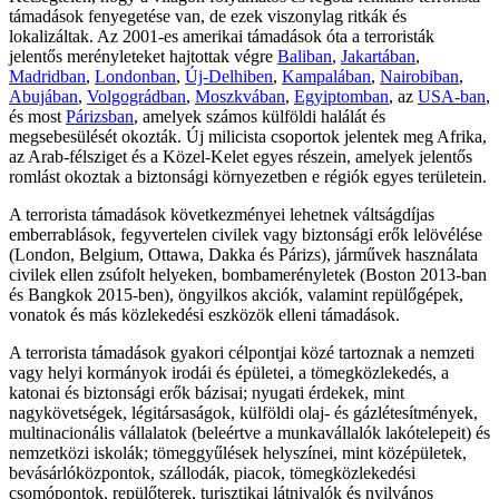
támadások fenyegetése van, de ezek viszonylag ritkák és
lokalizáltak. Az 2001-es amerikai támadások óta a terroristák
jelentős merényleteket hajtottak végre
Baliban
,
Jakartában
,
Madridban
,
Londonban
,
Új-Delhiben
,
Kampalában
,
Nairobiban
,
Abujában
,
Volgográdban
,
Moszkvában
,
Egyiptomban
, az
USA-ban
,
és most
Párizsban
, amelyek számos külföldi halálát és
megsebesülését okozták. Új milicista csoportok jelentek meg Afrika,
az Arab-félsziget és a Közel-Kelet egyes részein, amelyek jelentős
romlást okoztak a biztonsági környezetben e régiók egyes területein.
A terrorista támadások következményei lehetnek váltságdíjas
emberrablások, fegyvertelen civilek vagy biztonsági erők lelövélése
(London, Belgium, Ottawa, Dakka és Párizs), járművek használata
civilek ellen zsúfolt helyeken, bombamerényletek (Boston 2013-ban
és Bangkok 2015-ben), öngyilkos akciók, valamint repülőgépek,
vonatok és más közlekedési eszközök elleni támadások.
A terrorista támadások gyakori célpontjai közé tartoznak a nemzeti
vagy helyi kormányok irodái és épületei, a tömegközlekedés, a
katonai és biztonsági erők bázisai; nyugati érdekek, mint
nagykövetségek, légitársaságok, külföldi olaj- és gázlétesítmények,
multinacionális vállalatok (beleértve a munkavállalók lakótelepeit) és
nemzetközi iskolák; tömeggyűlések helyszínei, mint középületek,
bevásárlóközpontok, szállodák, piacok, tömegközlekedési
csomópontok, repülőterek, turisztikai látnivalók és nyilvános