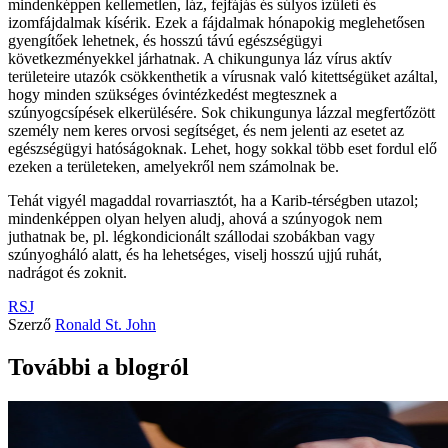
mindenképpen kellemetlen, láz, fejfájás és súlyos ízületi és
izomfájdalmak kísérik. Ezek a fájdalmak hónapokig meglehetősen
gyengítőek lehetnek, és hosszú távú egészségügyi
következményekkel járhatnak. A chikungunya láz vírus aktív
területeire utazók csökkenthetik a vírusnak való kitettségüket azáltal,
hogy minden szükséges óvintézkedést megtesznek a
szúnyogcsípések elkerülésére. Sok chikungunya lázzal megfertőzött
személy nem keres orvosi segítséget, és nem jelenti az esetet az
egészségügyi hatóságoknak. Lehet, hogy sokkal több eset fordul elő
ezeken a területeken, amelyekről nem számolnak be.
Tehát vigyél magaddal rovarriasztót, ha a Karib-térségben utazol;
mindenképpen olyan helyen aludj, ahová a szúnyogok nem
juthatnak be, pl. légkondicionált szállodai szobákban vagy
szúnyogháló alatt, és ha lehetséges, viselj hosszú ujjú ruhát,
nadrágot és zoknit.
RSJ
Szerző
Ronald St. John
További a blogról