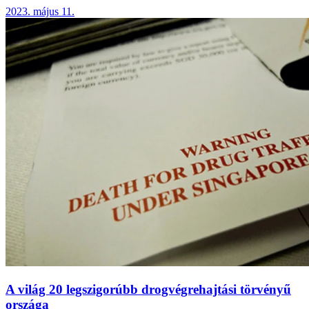
2023. május 11.
A világ 20 legszigorúbb drogvégrehajtási törvényű
országa