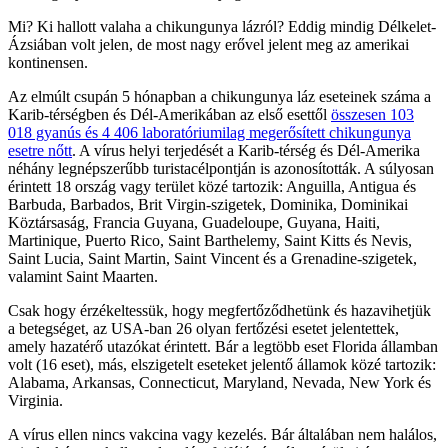
Mi? Ki hallott valaha a chikungunya lázról? Eddig mindig Délkelet-
Ázsiában volt jelen, de most nagy erővel jelent meg az amerikai
kontinensen.
Az elmúlt csupán 5 hónapban a chikungunya láz eseteinek száma a
Karib-térségben és Dél-Amerikában az első esettől
összesen 103
018 gyanús és 4 406 laboratóriumilag megerősített chikungunya
esetre nőtt
. A vírus helyi terjedését a Karib-térség és Dél-Amerika
néhány legnépszerűbb turistacélpontján is azonosították. A súlyosan
érintett 18 ország vagy terület közé tartozik: Anguilla, Antigua és
Barbuda, Barbados, Brit Virgin-szigetek, Dominika, Dominikai
Köztársaság, Francia Guyana, Guadeloupe, Guyana, Haiti,
Martinique, Puerto Rico, Saint Barthelemy, Saint Kitts és Nevis,
Saint Lucia, Saint Martin, Saint Vincent és a Grenadine-szigetek,
valamint Saint Maarten.
Csak hogy érzékeltessük, hogy megfertőződhetünk és hazavihetjük
a betegséget, az USA-ban 26 olyan fertőzési esetet jelentettek,
amely hazatérő utazókat érintett. Bár a legtöbb eset Florida államban
volt (16 eset), más, elszigetelt eseteket jelentő államok közé tartozik:
Alabama, Arkansas, Connecticut, Maryland, Nevada, New York és
Virginia.
A vírus ellen nincs vakcina vagy kezelés. Bár általában nem halálos,