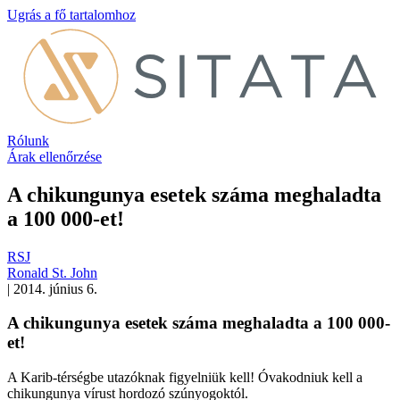
Ugrás a fő tartalomhoz
Rólunk
Árak ellenőrzése
A chikungunya esetek száma meghaladta
a 100 000-et!
RSJ
Ronald St. John
|
2014. június 6.
A chikungunya esetek száma meghaladta a 100 000-
et!
A Karib-térségbe utazóknak figyelniük kell! Óvakodniuk kell a
chikungunya vírust hordozó szúnyogoktól.