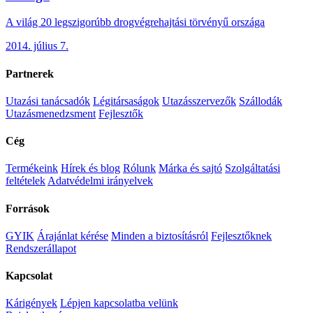
A világ 20 legszigorúbb drogvégrehajtási törvényű országa
2014. július 7.
Partnerek
Utazási tanácsadók
Légitársaságok
Utazásszervezők
Szállodák
Utazásmenedzsment
Fejlesztők
Cég
Termékeink
Hírek és blog
Rólunk
Márka és sajtó
Szolgáltatási
feltételek
Adatvédelmi irányelvek
Források
GYIK
Árajánlat kérése
Minden a biztosításról
Fejlesztőknek
Rendszerállapot
Kapcsolat
Kárigények
Lépjen kapcsolatba velünk