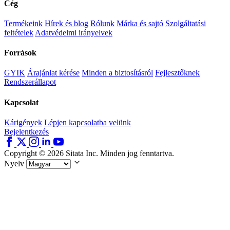
Cég
Termékeink
Hírek és blog
Rólunk
Márka és sajtó
Szolgáltatási
feltételek
Adatvédelmi irányelvek
Források
GYIK
Árajánlat kérése
Minden a biztosításról
Fejlesztőknek
Rendszerállapot
Kapcsolat
Kárigények
Lépjen kapcsolatba velünk
Bejelentkezés
Copyright © 2026 Sitata Inc. Minden jog fenntartva.
Nyelv