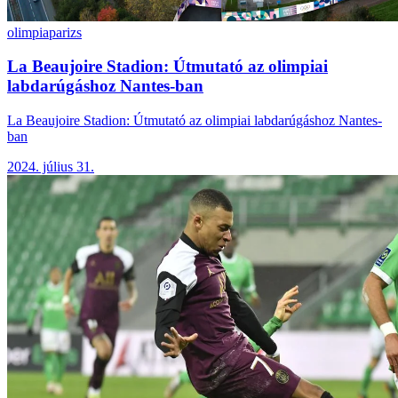
olimpia
parizs
La Beaujoire Stadion: Útmutató az olimpiai
labdarúgáshoz Nantes-ban
La Beaujoire Stadion: Útmutató az olimpiai labdarúgáshoz Nantes-
ban
2024. július 31.