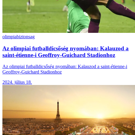
olimpia
biztonsag
Az olimpiai futballdicsőség nyomában: Kalauzod a
saint-étienne-i Geoffroy-Guichard Stadionhoz
Az olimpiai futballdicsőség nyomában: Kalauzod a saint-étienne-i
Geoffroy-Guichard Stadionhoz
2024. július 18.