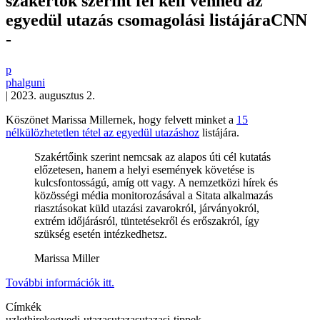
szakértők szerint fel kell venned az
egyedül utazás csomagolási listájáraCNN
-
p
phalguni
|
2023. augusztus 2.
Köszönet Marissa Millernek, hogy felvett minket a
15
nélkülözhetetlen tétel az egyedül utazáshoz
listájára.
Szakértőink szerint nemcsak az alapos úti cél kutatás
előzetesen, hanem a helyi események követése is
kulcsfontosságú, amíg ott vagy. A nemzetközi hírek és
közösségi média monitorozásával a Sitata alkalmazás
riasztásokat küld utazási zavarokról, járványokról,
extrém időjárásról, tüntetésekről és erőszakról, így
szükség esetén intézkedhetsz.
Marissa Miller
További információk itt.
Címkék
uzlet
hirek
egyedi-utazas
utazas
utazasi-tippek