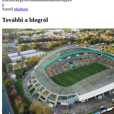
p
Szerző
phalguni
További a blogról