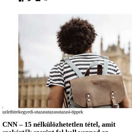
uzlet
hirek
egyedi-utazas
utazas
utazasi-tippek
CNN – 15 nélkülözhetetlen tétel, amit