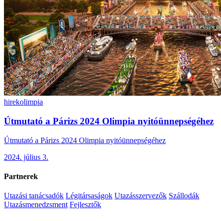
hirek
olimpia
Útmutató a Párizs 2024 Olimpia nyitóünnepségéhez
Útmutató a Párizs 2024 Olimpia nyitóünnepségéhez
2024. július 3.
Partnerek
Utazási tanácsadók
Légitársaságok
Utazásszervezők
Szállodák
Utazásmenedzsment
Fejlesztők