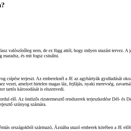
a?
lasz valószínűleg nem, de ez függ attól, hogy milyen utazást tervez. 
g maradsz, és mit fogsz csinálni.
og csípése terjeszt. Az embereknél a JE az agyhártyák gyulladását okozz
ez vezet, amelyet hirtelen magas láz, fejfájás, nyaki merevség, zavarts
er tartós károsodását is elszenvedi.
rdul elő. Az öntözős rizstermesztő rendszerek terjeszkedése Dél- és Dé
 terjesztő szúnyog számára.
émiás országokból származó, Ázsiába utazó emberek körében a JE előf