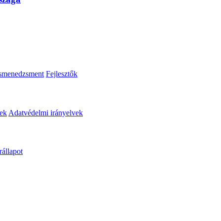
smenedzsment
Fejlesztők
lek
Adatvédelmi irányelvek
állapot