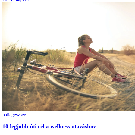
bali
egeszseg
10 legjobb úti cél a wellness utazáshoz