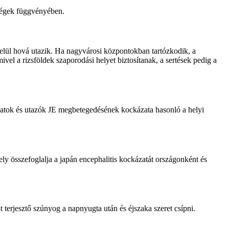
ységek függvényében.
belül hová utazik. Ha nagyvárosi központokban tartózkodik, a
vel a rizsföldek szaporodási helyet biztosítanak, a sertések pedig a
patok és utazók JE megbetegedésének kockázata hasonló a helyi
ly összefoglalja a japán encephalitis kockázatát országonként és
terjesztő szúnyog a napnyugta után és éjszaka szeret csípni.