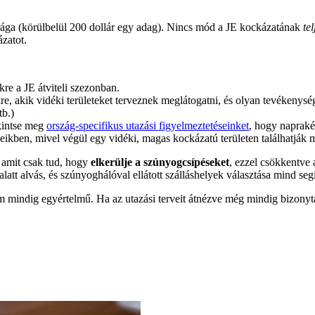
rága (körülbelül 200 dollár egy adag). Nincs mód a JE kockázatának
tel
ázatot.
re a JE átviteli szezonban.
re, akik vidéki területeket terveznek meglátogatni, és olyan tevékeny
tb.)
ekintse meg
ország-specifikus utazási figyelmeztetéseinket
, hogy napraké
veikben, mivel végül egy vidéki, magas kockázatú területen találhatják 
 amit csak tud, hogy
elkerülje a szúnyogcsípéseket
, ezzel csökkentve 
latt alvás, és szúnyoghálóval ellátott szálláshelyek választása mind se
 mindig egyértelmű. Ha az utazási terveit átnézve még mindig bizonyta