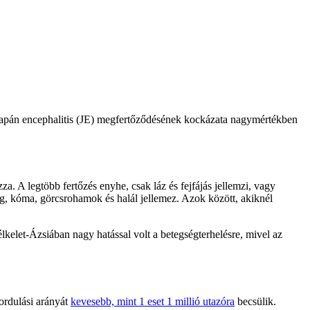
A japán encephalitis (JE) megfertőződésének kockázata nagymértékben
a. A legtöbb fertőzés enyhe, csak láz és fejfájás jellemzi, vagy
ág, kóma, görcsrohamok és halál jellemez. Azok között, akiknél
lkelet-Ázsiában nagy hatással volt a betegségterhelésre, mivel az
ordulási arányát
kevesebb, mint 1 eset 1 millió utazóra
becsülik.