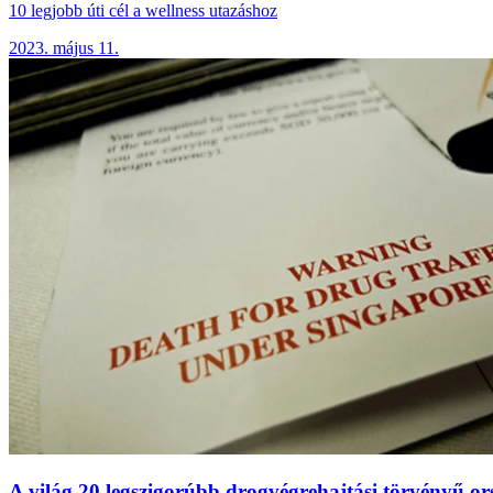
10 legjobb úti cél a wellness utazáshoz
2023. május 11.
A világ 20 legszigorúbb drogvégrehajtási törvényű or