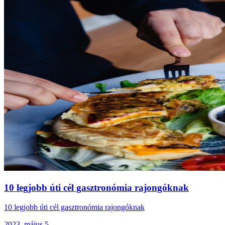
10 legjobb úti cél gasztronómia rajongóknak
10 legjobb úti cél gasztronómia rajongóknak
2023. május 5.