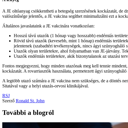
A JE oltóanyag csökkentheti a betegség szerzésének kockázatát, de d
valószínűsége jelentős, a JE vakcina segíthet minimalizálni ezt a kock
Általános javaslataink a JE vakcinára vonatkozóan:
Hosszú távú utazók (1 hónap vagy hosszabb) endémiás területek
Rövid távú utazók (kevesebb, mint 1 hónap) endémiás területek
jelentenek (szabadtéri tevékenységek, nincs ágyi szúnyogháló s
Utazók olyan területekre, ahol folyamatban van JE-járvány. T
Utazók endémiás területekre, akik bizonytalanok az utazási ter
Fontos megjegyezni, hogy minden utazónak meg kell tennie mindent,
kockázatát. A rovarriasztók használata, permetezett ágyi szúnyogháló a
A legtöbb utazó számára a JE vakcina nem szükséges, de a döntés nem
Sitatával vagy a helyi utazás-orvosi klinikájával.
RSJ
Szerző
Ronald St. John
További a blogról