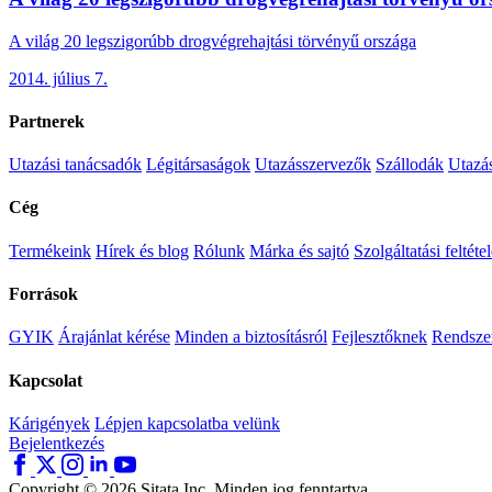
A világ 20 legszigorúbb drogvégrehajtási törvényű országa
2014. július 7.
Partnerek
Utazási tanácsadók
Légitársaságok
Utazásszervezők
Szállodák
Utazá
Cég
Termékeink
Hírek és blog
Rólunk
Márka és sajtó
Szolgáltatási feltéte
Források
GYIK
Árajánlat kérése
Minden a biztosításról
Fejlesztőknek
Rendszer
Kapcsolat
Kárigények
Lépjen kapcsolatba velünk
Bejelentkezés
Copyright © 2026 Sitata Inc. Minden jog fenntartva.