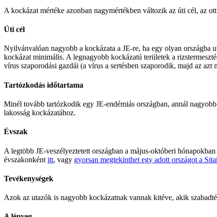
A kockázat mértéke azonban nagymértékben változik az úti cél, az ott
Úti cél
Nyilvánvalóan nagyobb a kockázata a JE-re, ha egy olyan országba uta
kockázat minimális. A legnagyobb kockázatú területek a rizstermesztéss
vírus szaporodási gazdái (a vírus a sertésben szaporodik, majd az az
Tartózkodás időtartama
Minél tovább tartózkodik egy JE-endémiás országban, annál nagyobb a
lakosság kockázatához.
Évszak
A legtöbb JE-veszélyeztetett országban a május-októberi hónapokban tö
évszakonként
itt
, vagy
gyorsan megtekinthet egy adott országot a Sita
Tevékenységek
Azok az utazók is nagyobb kockázatnak vannak kitéve, akik szabadtéri
A lényeg