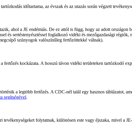
 tartózkodás időtartama, az évszak és az utazás során végzett tevéken
zik, ahol a JE endémiás. De ez attól is függ, hogy az adott országon 
el és sertéstenyésztéssel foglalkozó vidéki és mezőgazdasági régiók, mi
t megcsípő szúnyogok valószínűleg fertőzöttekké válnak).
 fertőzés kockázata. A hosszú távon vidéki területeken tartózkodó ex
rténik a legtöbb fertőzés. A CDC-nél talál egy hasznos táblázatot, ame
ta segítségével
.
 tevékenységeket folytatnak, különösen este vagy éjszaka, mivel a JE-t 