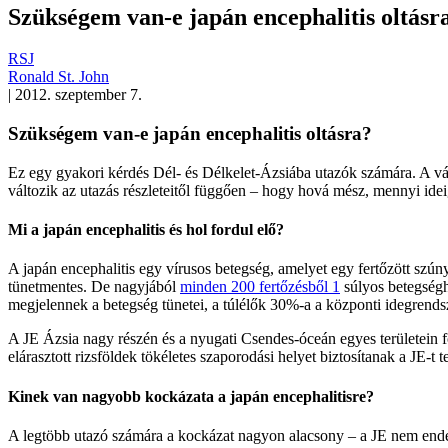
Szükségem van-e japán encephalitis oltásr
RSJ
Ronald St. John
|
2012. szeptember 7.
Szükségem van-e japán encephalitis oltásra?
Ez egy gyakori kérdés Dél- és Délkelet-Ázsiába utazók számára. A vá
változik az utazás részleteitől függően – hogy hová mész, mennyi idei
Mi a japán encephalitis és hol fordul elő?
A japán encephalitis egy vírusos betegség, amelyet egy fertőzött szúny
tünetmentes. De nagyjából
minden 200 fertőzésből 1
súlyos betegségh
megjelennek a betegség tünetei, a túlélők 30%-a a központi idegrendsz
A JE Ázsia nagy részén és a nyugati Csendes-óceán egyes területein fo
elárasztott rizsföldek tökéletes szaporodási helyet biztosítanak a JE-t
Kinek van nagyobb kockázata a japán encephalitisre?
A legtöbb utazó számára a kockázat nagyon alacsony – a JE nem end