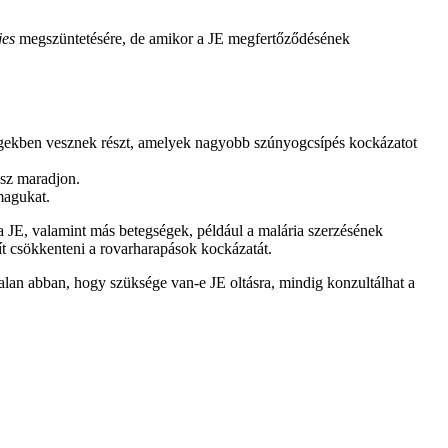
jes
megszüntetésére, de amikor a JE megfertőződésének
ségekben vesznek részt, amelyek nagyobb szúnyogcsípés kockázatot
sz maradjon.
magukat.
a JE, valamint más betegségek, például a malária szerzésének
gít csökkenteni a rovarharapások kockázatát.
lan abban, hogy szüksége van-e JE oltásra, mindig konzultálhat a