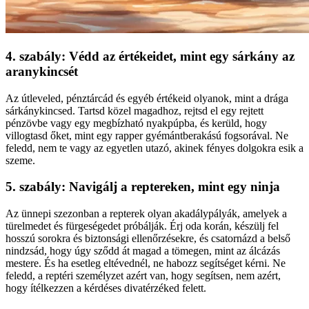
4. szabály: Védd az értékeidet, mint egy sárkány az
aranykincsét
Az útleveled, pénztárcád és egyéb értékeid olyanok, mint a drága
sárkánykincsed. Tartsd közel magadhoz, rejtsd el egy rejtett
pénzövbe vagy egy megbízható nyakpúpba, és kerüld, hogy
villogtasd őket, mint egy rapper gyémántberakású fogsorával. Ne
feledd, nem te vagy az egyetlen utazó, akinek fényes dolgokra esik a
szeme.
5. szabály: Navigálj a reptereken, mint egy ninja
Az ünnepi szezonban a repterek olyan akadálypályák, amelyek a
türelmedet és fürgeségedet próbálják. Érj oda korán, készülj fel
hosszú sorokra és biztonsági ellenőrzésekre, és csatornázd a belső
nindzsád, hogy úgy sződd át magad a tömegen, mint az álcázás
mestere. És ha esetleg eltévednél, ne habozz segítséget kérni. Ne
feledd, a reptéri személyzet azért van, hogy segítsen, nem azért,
hogy ítélkezzen a kérdéses divatérzéked felett.