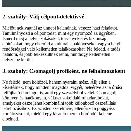
2. szabály: Válj célpont-detektívvé
Mielőtt nekivágnál az ünnepi kalandnak, végezz házi feladatot.
Tanulmányozd a célpontodat, mint egy nyomozó az ügyében.
Ismerd meg a helyi szokásokat, törvényeket és biztonsági
előírásokat, hogy elkerüld a kulturális baklövéseket vagy a helyi
rendőrséggel való kellemetlen találkozásokat. Ne feledd, a tudás
hatalom, és jobb felkészültnek lenni, minthogy kellemetlen
helyzetbe kerülj.
3. szabály: Csomagolj profiként, ne felhalmozóként
Ne feledd, nem költözöl, hanem nyaralni mész. Állj ellen a
kísértésnek, hogy mindent magaddal vigyél, beleértve azt a óriási
felfújható flamingót is, amit egy szeszélyből vettél. Csomagolj
könnyen és hatékonyan, válassz sokoldalú ruhadarabokat,
amelyeket össze lehet kombinálni több különböző összeállítás
létrehozásához. És az isten szerelmére, ellenőrizd a poggyász-
korlátozásokat, mielőtt egy kisautó méretű bőröndöt kellene
cipelned.