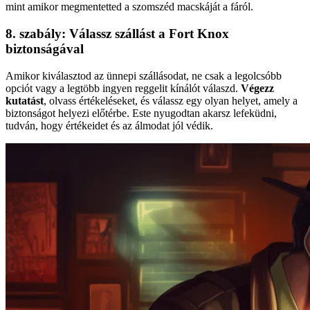
mint amikor megmentetted a szomszéd macskáját a fáról.
8. szabály: Válassz szállást a Fort Knox
biztonságával
Amikor kiválasztod az ünnepi szállásodat, ne csak a legolcsóbb
opciót vagy a legtöbb ingyen reggelit kínálót válaszd.
Végezz
kutatást
, olvass értékeléseket, és válassz egy olyan helyet, amely a
biztonságot helyezi előtérbe. Este nyugodtan akarsz lefeküdni,
tudván, hogy értékeidet és az álmodat jól védik.