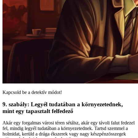
Kapcsold be a detektív módot!
9. szabály: Legyél tudatában a környezetednek,
mint egy tapasztalt felfedező
Akár egy forgalmas városi téren sétálsz, akár egy távoli falut fedezel
fel, mindig legyél tudatában a környezetednek. Tartsd szemmel a
holmidat, kerüld a drága ékszerek vagy nagy készpénzösszegek