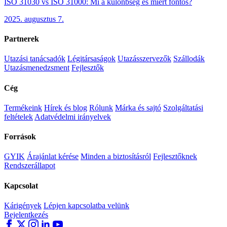
ISO 31030 vs ISO 31000: Mi a különbség és miért fontos?
2025. augusztus 7.
Partnerek
Utazási tanácsadók
Légitársaságok
Utazásszervezők
Szállodák
Utazásmenedzsment
Fejlesztők
Cég
Termékeink
Hírek és blog
Rólunk
Márka és sajtó
Szolgáltatási
feltételek
Adatvédelmi irányelvek
Források
GYIK
Árajánlat kérése
Minden a biztosításról
Fejlesztőknek
Rendszerállapot
Kapcsolat
Kárigények
Lépjen kapcsolatba velünk
Bejelentkezés