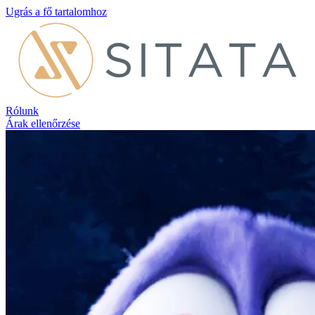
Ugrás a fő tartalomhoz
Rólunk
Árak ellenőrzése