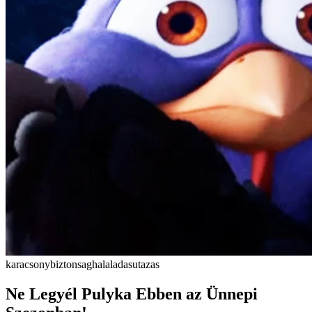
karacsony
biztonsag
halaladas
utazas
Ne Legyél Pulyka Ebben az Ünnepi