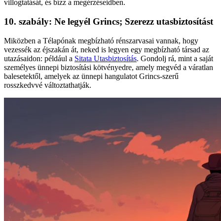
villogtatását, és bízz a megérzéseidben.
10. szabály: Ne legyél Grincs; Szerezz utasbiztosítást
Miközben a Télapónak megbízható rénszarvasai vannak, hogy
vezessék az éjszakán át, neked is legyen egy megbízható társad az
utazásaidon: például a
Sitata Utasbiztosítás
. Gondolj rá, mint a saját
személyes ünnepi biztosítási kötvényedre, amely megvéd a váratlan
balesetektől, amelyek az ünnepi hangulatot Grincs-szerű
rosszkedvvé változtathatják.