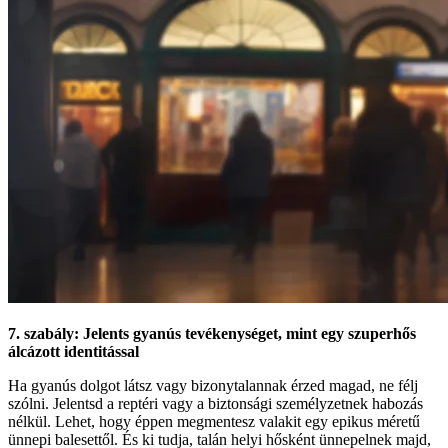
7. szabály: Jelents gyanús tevékenységet, mint egy szuperhős
álcázott identitással
Ha gyanús dolgot látsz vagy bizonytalannak érzed magad, ne félj
szólni. Jelentsd a reptéri vagy a biztonsági személyzetnek habozás
nélkül. Lehet, hogy éppen megmentesz valakit egy epikus méretű
ünnepi balesettől. És ki tudja, talán helyi hősként ünnepelnek majd,