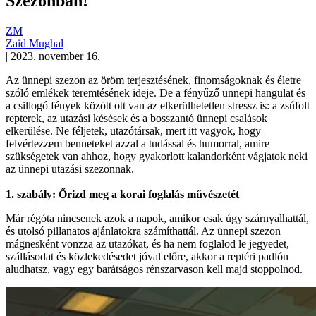
Szezonban!
ZM
Zaid Mughal
|
2023. november 16.
Az ünnepi szezon az öröm terjesztésének, finomságoknak és életre
szóló emlékek teremtésének ideje. De a fényűző ünnepi hangulat és
a csillogó fények között ott van az elkerülhetetlen stressz is: a zsúfolt
repterek, az utazási késések és a bosszantó ünnepi csalások
elkerülése. Ne féljetek, utazótársak, mert itt vagyok, hogy
felvértezzem benneteket azzal a tudással és humorral, amire
szükségetek van ahhoz, hogy gyakorlott kalandorként vágjatok neki
az ünnepi utazási szezonnak.
1. szabály: Őrizd meg a korai foglalás művészetét
Már régóta nincsenek azok a napok, amikor csak úgy szárnyalhattál,
és utolsó pillanatos ajánlatokra számíthattál. Az ünnepi szezon
mágnesként vonzza az utazókat, és ha nem foglalod le jegyedet,
szállásodat és közlekedésedet jóval előre, akkor a reptéri padlón
aludhatsz, vagy egy barátságos rénszarvason kell majd stoppolnod.