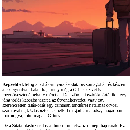
Képzeld el
: lefoglaltad álomnyaralásodat, becsomagoltál, és készen
állsz egy olyan kalandra, amely még a Grincs szívét is
megnövesztené néhány mérettel. De aztán katasztrófa történik – egy
járat törlés káoszba taszítja az útvonaltervedet, vagy egy
szerencsétlen találkozás egy csintalan tündérrel hatalmas orvosi
számlával sújt. Utasbiztosítás nélkül magadra maradsz, magadban
mormogva, mint maga a Grincs.
De a Sitata utasbiztosítással búcsút inthetsz az ünnepi bajoknak. Ez