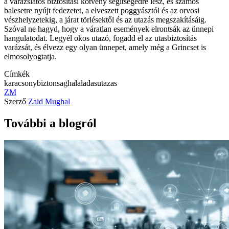
a varázslatos biztosítási kötvény segítségedre lesz, és számos
balesetre nyújt fedezetet, a elveszett poggyásztól és az orvosi
vészhelyzetekig, a járat törlésektől és az utazás megszakításáig.
Szóval ne hagyd, hogy a váratlan események elrontsák az ünnepi
hangulatodat. Legyél okos utazó, fogadd el az utasbiztosítás
varázsát, és élvezz egy olyan ünnepet, amely még a Grincset is
elmosolyogtatja.
Címkék
karacsony
biztonsag
halaladas
utazas
ZM
Szerző
Zaid Mughal
További a blogról