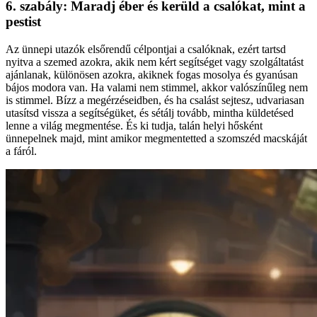
6. szabály: Maradj éber és kerüld a csalókat, mint a
pestist
Az ünnepi utazók elsőrendű célpontjai a csalóknak, ezért tartsd
nyitva a szemed azokra, akik nem kért segítséget vagy szolgáltatást
ajánlanak, különösen azokra, akiknek fogas mosolya és gyanúsan
bájos modora van. Ha valami nem stimmel, akkor valószínűleg nem
is stimmel. Bízz a megérzéseidben, és ha csalást sejtesz, udvariasan
utasítsd vissza a segítségüket, és sétálj tovább, mintha küldetésed
lenne a világ megmentése. És ki tudja, talán helyi hősként
ünnepelnek majd, mint amikor megmentetted a szomszéd macskáját
a fáról.