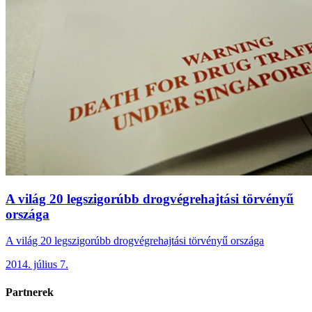
A világ 20 legszigorúbb drogvégrehajtási törvényű
országa
A világ 20 legszigorúbb drogvégrehajtási törvényű országa
2014. július 7.
Partnerek