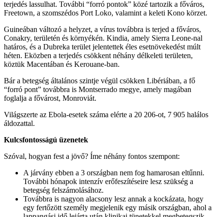
terjedés lassulhat. További “forró pontok” közé tartozik a főváros,
Freetown, a szomszédos Port Loko, valamint a keleti Kono körzet.
Guineában változó a helyzet, a vírus továbbra is terjed a főváros,
Conakry, területén és környékén. Kindia, amely Sierra Leone-nal
határos, és a Dubreka terület jelentettek éles esetnövekedést múlt
héten. Eközben a terjedés csökkent néhány délkeleti területen,
köztük Macentában és Kerouane-ban.
Bár a betegség általános szintje végül csökken Libériában, a fő
“forró pont” továbbra is Montserrado megye, amely magában
foglalja a fővárost, Monroviát.
Világszerte az Ebola-esetek száma elérte a 20 206-ot, 7 905 halálos
áldozattal.
Kulcsfontosságú üzenetek
Szóval, hogyan fest a jövő? Íme néhány fontos szempont:
A járvány ebben a 3 országban nem fog hamarosan eltűnni.
További hónapok intenzív erőfeszítéseire lesz szükség a
betegség felszámolásához.
Továbbra is nagyon alacsony lesz annak a kockázata, hogy
egy fertőzött személy megjelenik egy másik országban, ahol a
lappangási idő lejárta után klinikai tünetekkel megbetegszik.