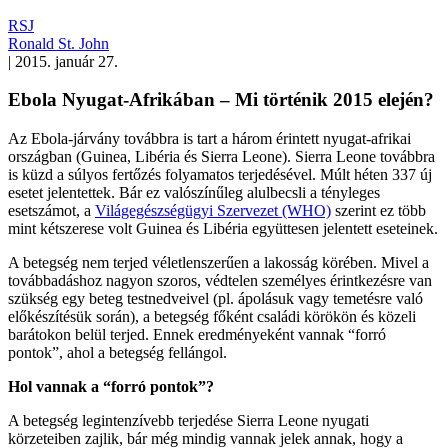
RSJ
Ronald St. John
|
2015. január 27.
Ebola Nyugat-Afrikában – Mi történik 2015 elején?
Az Ebola-járvány továbbra is tart a három érintett nyugat-afrikai
országban (Guinea, Libéria és Sierra Leone). Sierra Leone továbbra
is küzd a súlyos fertőzés folyamatos terjedésével. Múlt héten 337 új
esetet jelentettek. Bár ez valószínűleg alulbecsli a tényleges
esetszámot, a
Világegészségügyi Szervezet (WHO)
szerint ez több
mint kétszerese volt Guinea és Libéria együttesen jelentett eseteinek.
A betegség nem terjed véletlenszerűen a lakosság körében. Mivel a
továbbadáshoz nagyon szoros, védtelen személyes érintkezésre van
szükség egy beteg testnedveivel (pl. ápolásuk vagy temetésre való
előkészítésük során), a betegség főként családi körökön és közeli
barátokon belül terjed. Ennek eredményeként vannak “forró
pontok”, ahol a betegség fellángol.
Hol vannak a “forró pontok”?
A betegség legintenzívebb terjedése Sierra Leone nyugati
körzeteiben zajlik, bár még mindig vannak jelek annak, hogy a