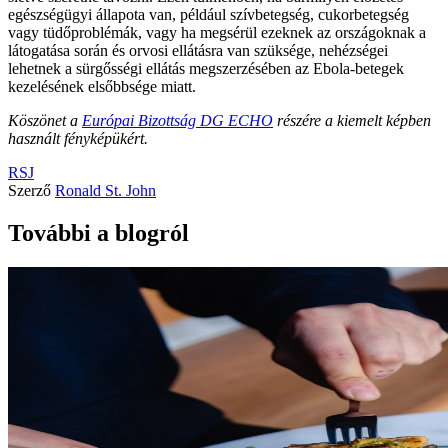
egészségügyi állapota van, például szívbetegség, cukorbetegség
vagy tüdőproblémák, vagy ha megsérül ezeknek az országoknak a
látogatása során és orvosi ellátásra van szüksége, nehézségei
lehetnek a sürgősségi ellátás megszerzésében az Ebola-betegek
kezelésének elsőbbsége miatt.
Köszönet a
Európai Bizottság DG ECHO
részére a kiemelt képben
használt fényképükért.
RSJ
Szerző
Ronald St. John
További a blogról