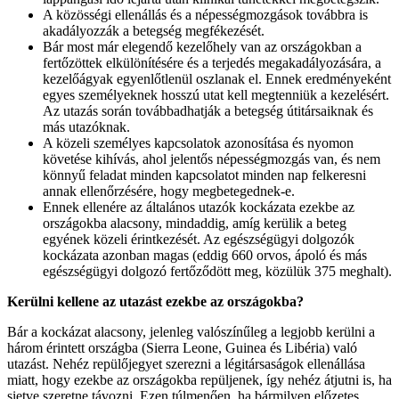
A közösségi ellenállás és a népességmozgások továbbra is
akadályozzák a betegség megfékezését.
Bár most már elegendő kezelőhely van az országokban a
fertőzöttek elkülönítésére és a terjedés megakadályozására, a
kezelőágyak egyenlőtlenül oszlanak el. Ennek eredményeként
egyes személyeknek hosszú utat kell megtenniük a kezelésért.
Az utazás során továbbadhatják a betegség útitársaiknak és
más utazóknak.
A közeli személyes kapcsolatok azonosítása és nyomon
követése kihívás, ahol jelentős népességmozgás van, és nem
könnyű feladat minden kapcsolatot minden nap felkeresni
annak ellenőrzésére, hogy megbetegednek-e.
Ennek ellenére az általános utazók kockázata ezekbe az
országokba alacsony, mindaddig, amíg kerülik a beteg
egyének közeli érintkezését. Az egészségügyi dolgozók
kockázata azonban magas (eddig 660 orvos, ápoló és más
egészségügyi dolgozó fertőződött meg, közülük 375 meghalt).
Kerülni kellene az utazást ezekbe az országokba?
Bár a kockázat alacsony, jelenleg valószínűleg a legjobb kerülni a
három érintett országba (Sierra Leone, Guinea és Libéria) való
utazást. Nehéz repülőjegyet szerezni a légitársaságok ellenállása
miatt, hogy ezekbe az országokba repüljenek, így nehéz átjutni is, ha
sietve szeretne távozni. Ezen túlmenően, ha bármilyen előzetes