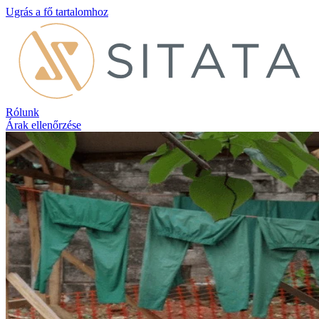
Ugrás a fő tartalomhoz
Rólunk
Árak ellenőrzése