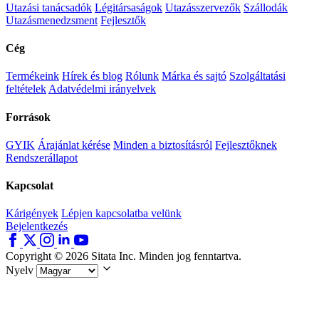
Utazási tanácsadók
Légitársaságok
Utazásszervezők
Szállodák
Utazásmenedzsment
Fejlesztők
Cég
Termékeink
Hírek és blog
Rólunk
Márka és sajtó
Szolgáltatási
feltételek
Adatvédelmi irányelvek
Források
GYIK
Árajánlat kérése
Minden a biztosításról
Fejlesztőknek
Rendszerállapot
Kapcsolat
Kárigények
Lépjen kapcsolatba velünk
Bejelentkezés
Copyright © 2026 Sitata Inc. Minden jog fenntartva.
Nyelv