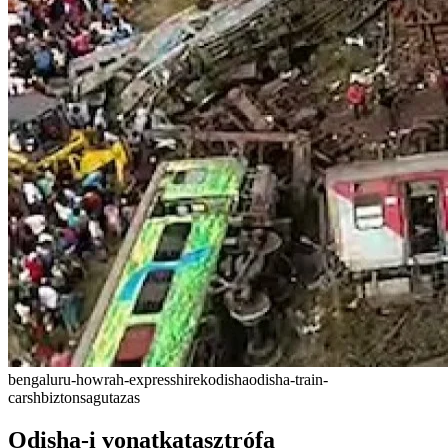
bengaluru-howrah-express
hirek
odisha
odisha-train-
carsh
biztonsag
utazas
Odisha-i vonatkatasztrófa