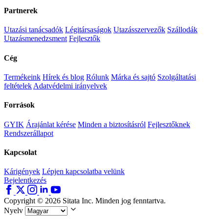
Partnerek
Utazási tanácsadók
Légitársaságok
Utazásszervezők
Szállodák
Utazásmenedzsment
Fejlesztők
Cég
Termékeink
Hírek és blog
Rólunk
Márka és sajtó
Szolgáltatási
feltételek
Adatvédelmi irányelvek
Források
GYIK
Árajánlat kérése
Minden a biztosításról
Fejlesztőknek
Rendszerállapot
Kapcsolat
Kárigények
Lépjen kapcsolatba velünk
Bejelentkezés
Copyright © 2026 Sitata Inc. Minden jog fenntartva.
Nyelv