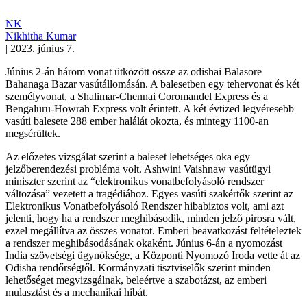
NK
Nikhitha Kumar
|
2023. június 7.
Június 2-án három vonat ütközött össze az odishai Balasore
Bahanaga Bazar vasútállomásán. A balesetben egy tehervonat és két
személyvonat, a Shalimar-Chennai Coromandel Express és a
Bengaluru-Howrah Express volt érintett. A két évtized legvéresebb
vasúti balesete 288 ember halálát okozta, és mintegy 1100-an
megsérültek.
Az előzetes vizsgálat szerint a baleset lehetséges oka egy
jelzőberendezési probléma volt. Ashwini Vaishnaw vasútügyi
miniszter szerint az “elektronikus vonatbefolyásoló rendszer
változása” vezetett a tragédiához. Egyes vasúti szakértők szerint az
Elektronikus Vonatbefolyásoló Rendszer hibabiztos volt, ami azt
jelenti, hogy ha a rendszer meghibásodik, minden jelző pirosra vált,
ezzel megállítva az összes vonatot. Emberi beavatkozást feltételeztek
a rendszer meghibásodásának okaként. Június 6-án a nyomozást
India szövetségi ügynöksége, a Központi Nyomozó Iroda vette át az
Odisha rendőrségtől. Kormányzati tisztviselők szerint minden
lehetőséget megvizsgálnak, beleértve a szabotázst, az emberi
mulasztást és a mechanikai hibát.