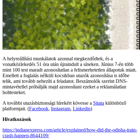
A helyreállítási munkálatok azonnal megkezdődtek, és a
vonatközlekedés 51 óra után újraindult a síneken. Június 7-én több
mint 100 test maradt azonosítatlan a felismerhetetlen állapotuk miatt.
Emellett a foglalás nélküli kocsikban utazók azonosítása is időbe
telik, ami tovább nehezíti a feladatot. Beszámolók szerint DNS-
mintavétellel próbálják majd azonosítani ezeket a reklamálatlan
holttesteket.
A további utazásbiztonsági hírekért kövesse a
Sitata
különböző
platformjait. (
Facebook
,
Instagram
,
Linkedin
)
Hivatkozások
https://indianexpress.com/article/explained/how-did-the-odisha-train-
crash-happen-8644109/