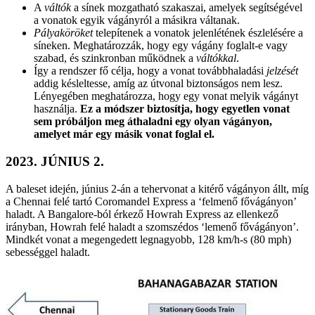
A
váltók
a sínek mozgatható szakaszai, amelyek segítségével
a vonatok egyik vágányról a másikra váltanak.
Pályaköröket
telepítenek a vonatok jelenlétének észlelésére a
síneken. Meghatározzák, hogy egy vágány foglalt-e vagy
szabad, és szinkronban működnek a
váltókkal
.
Így a rendszer fő célja, hogy a vonat továbbhaladási
jelzését
addig késleltesse, amíg az útvonal biztonságos nem lesz.
Lényegében meghatározza, hogy egy vonat melyik vágányt
használja.
Ez a módszer biztosítja, hogy egyetlen vonat
sem próbáljon meg áthaladni egy olyan vágányon,
amelyet már egy másik vonat foglal el.
2023. JÚNIUS 2.
A baleset idején, június 2-án a tehervonat a kitérő vágányon állt, míg
a Chennai felé tartó Coromandel Express a ‘felmenő fővágányon’
haladt. A Bangalore-ból érkező Howrah Express az ellenkező
irányban, Howrah felé haladt a szomszédos ‘lemenő fővágányon’.
Mindkét vonat a megengedett legnagyobb, 128 km/h-s (80 mph)
sebességgel haladt.