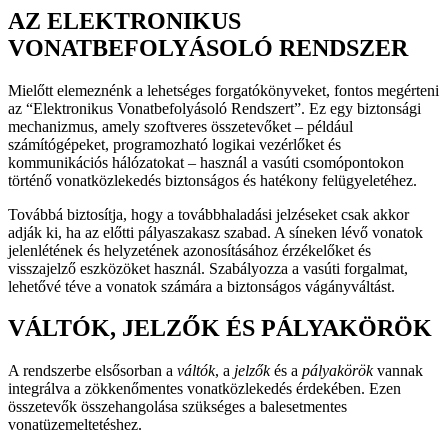
AZ ELEKTRONIKUS
VONATBEFOLYÁSOLÓ RENDSZER
Mielőtt elemeznénk a lehetséges forgatókönyveket, fontos megérteni
az “Elektronikus Vonatbefolyásoló Rendszert”. Ez egy biztonsági
mechanizmus, amely szoftveres összetevőket – például
számítógépeket, programozható logikai vezérlőket és
kommunikációs hálózatokat – használ a vasúti csomópontokon
történő vonatközlekedés biztonságos és hatékony felügyeletéhez.
Továbbá biztosítja, hogy a továbbhaladási jelzéseket csak akkor
adják ki, ha az előtti pályaszakasz szabad. A síneken lévő vonatok
jelenlétének és helyzetének azonosításához érzékelőket és
visszajelző eszközöket használ. Szabályozza a vasúti forgalmat,
lehetővé téve a vonatok számára a biztonságos vágányváltást.
VÁLTÓK, JELZŐK ÉS PÁLYAKÖRÖK
A rendszerbe elsősorban a
váltók
, a
jelzők
és a
pályakörök
vannak
integrálva a zökkenőmentes vonatközlekedés érdekében. Ezen
összetevők összehangolása szükséges a balesetmentes
vonatüzemeltetéshez.