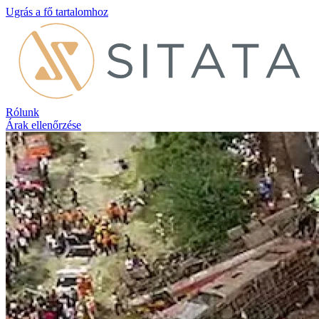
Ugrás a fő tartalomhoz
Rólunk
Árak ellenőrzése