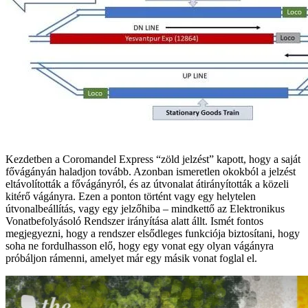
Kezdetben a Coromandel Express “zöld jelzést” kapott, hogy a saját
fővágányán haladjon tovább. Azonban ismeretlen okokból a jelzést
eltávolították a fővágányról, és az útvonalat átirányították a közeli
kitérő vágányra. Ezen a ponton történt vagy egy helytelen
útvonalbeállítás, vagy egy jelzőhiba – mindkettő az Elektronikus
Vonatbefolyásoló Rendszer irányítása alatt állt. Ismét fontos
megjegyezni, hogy a rendszer elsődleges funkciója biztosítani, hogy
soha ne fordulhasson elő, hogy egy vonat egy olyan vágányra
próbáljon rámenni, amelyet már egy másik vonat foglal el.