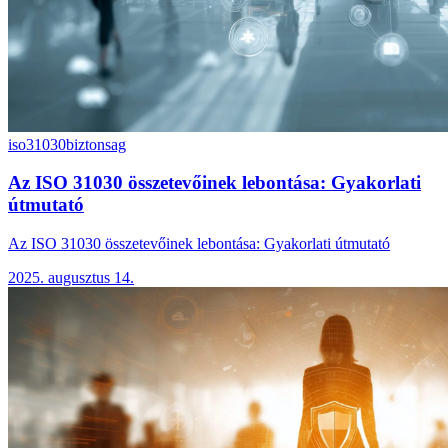
iso31030
biztonsag
Az ISO 31030 összetevőinek lebontása: Gyakorlati
útmutató
Az ISO 31030 összetevőinek lebontása: Gyakorlati útmutató
2025. augusztus 14.