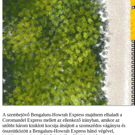
A szembejövő Bengaluru-Howrah Express majdnem elhaladt a
Coromandel Express mellett az ellenkező irányban, amikor az
utóbbi három kisiklott kocsija átsújtott a szomszédos vágányra és
összeütközött a Bengaluru-Howrah Express hátsó végével,