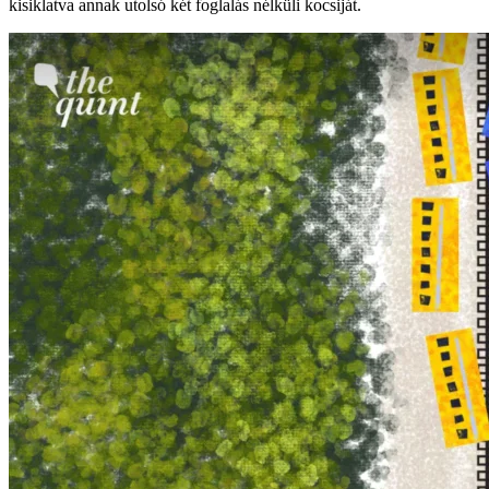
kisiklatva annak utolsó két foglalás nélküli kocsiját.