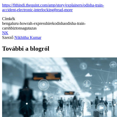
https://fithindi.thequint.com/amp/story/explainers/odisha-train-
accident-electronic-interlocking#read-more
Címkék
bengaluru-howrah-express
hirek
odisha
odisha-train-
carsh
biztonsag
utazas
NK
Szerző
Nikhitha Kumar
További a blogról