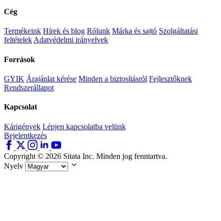
Cég
Termékeink
Hírek és blog
Rólunk
Márka és sajtó
Szolgáltatási
feltételek
Adatvédelmi irányelvek
Források
GYIK
Árajánlat kérése
Minden a biztosításról
Fejlesztőknek
Rendszerállapot
Kapcsolat
Kárigények
Lépjen kapcsolatba velünk
Bejelentkezés
Copyright © 2026 Sitata Inc. Minden jog fenntartva.
Nyelv