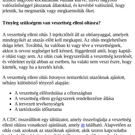
valószínűséggel játszanak állatokkal, és kevésbé valószínű, hogy
jelentik, ha megmarták vagy megkarmolták őket.
Tényleg szükségem van veszettség elleni oltásra?
A veszettség elleni oltás 3 injekcióból áll az oltóanyaggal, amelyek
mindegyikét az utazás előtt kell megkapni. Az oltás meglehetősen
drága lehet. Továbbá, ha valóban ki vagy téve a veszettségnek,
akkor is orvosi segítséget kell kérned, függetlenül attól, hogy kaptál-
e oltást vagy sem. Az oltás csak leegyszerűsíti a veszettség kezelését,
és védelmet nyújt abban az esetben, ha valaki nem veszi észre, hogy
kitették, vagy ha a kezelés késik.
A veszettség elleni oltás
bizonyos
nemzetközi utazóknak ajánlott,
néhány különböző tényező alapján:
A veszettség előfordulása a célországban
A veszettség elleni gyógyszerek rendelkezésre állása
A tervezett tevékenységek
A tartózkodás időtartama
A CDC összeállított egy táblázatot, amely összefoglalja a veszettség
elleni oltásra vonatkozó ajánlásait, amely
itt
található. Alapvetően az
oltás csak azoknak az utazóknak ajánlott, akik szoros kapcsolatba