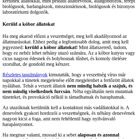
kerülnek állatokkal, mint például állatorvosok, állatgondozók, terepi
biológusok, barlangászok, misszionáriusok, biológusok és bizonyos
laboratóriumi dolgozók.
Kerüld a kóbor állatokat
Ha meg akarod előzni a veszettséget, meg kell akadályoznod az
állatmarásokat. Ehhez pedig a legfontosabb dolog, amit meg kell
jegyezned:
kerüld a kóbor állatokat!
Mint állatszerető, tudom,
hogy ez nehéz lehet néhány utazó számára. Az a kóbor kutyus vagy
cicus nagyon édesnek és bolyhosnak tűnhet, és komoly ölelésre
szorulhat, de gondold meg kétszer.
Részletes tanulmányok
kimutatták, hogy a veszettség vírus már
napokkal a tünetek megjelenése előtt megjelenhet a fertőzött állatok
nyálában. Tehát a veszett állatok
nem mindig habzik a szájuk, és
nem mindig viselkednek furcsán
. Néha egyáltalán nem mutatnak
tüneteket, és provokáció nélkül is támadhatnak és haraphatnak.
Az utazóknak kerülniük kell a kontaktust más vadállatokkal is. A
denevérek gyakori hordozói a veszettségnek, és néhány denevérnek
nagyon kicsi a foga, ami nem feltétlenül hagy nyilvánvaló
harapásnyomot.
Ha megmar valami, mossad ki a sebet
alaposan és azonnal