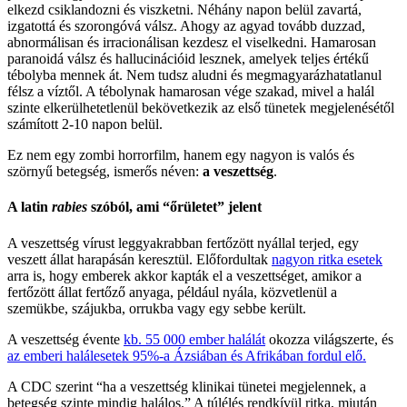
elkezd csiklandozni és viszketni. Néhány napon belül zavartá,
izgatottá és szorongóvá válsz. Ahogy az agyad tovább duzzad,
abnormálisan és irracionálisan kezdesz el viselkedni. Hamarosan
paranoidá válsz és hallucinációid lesznek, amelyek teljes értékű
tébolyba mennek át. Nem tudsz aludni és megmagyarázhatatlanul
félsz a víztől. A tébolynak hamarosan vége szakad, mivel a halál
szinte elkerülhetetlenül bekövetkezik az első tünetek megjelenésétől
számított 2-10 napon belül.
Ez nem egy zombi horrorfilm, hanem egy nagyon is valós és
szörnyű betegség, ismerős néven:
a veszettség
.
A latin
rabies
szóból, ami “őrületet” jelent
A veszettség vírust leggyakrabban fertőzött nyállal terjed, egy
veszett állat harapásán keresztül. Előfordultak
nagyon ritka esetek
arra is, hogy emberek akkor kapták el a veszettséget, amikor a
fertőzött állat fertőző anyaga, például nyála, közvetlenül a
szemükbe, szájukba, orrukba vagy egy sebbe került.
A veszettség évente
kb. 55 000 ember halálát
okozza világszerte, és
az emberi halálesetek 95%-a Ázsiában és Afrikában fordul elő.
A CDC szerint “ha a veszettség klinikai tünetei megjelennek, a
betegség szinte mindig halálos.” A túlélés rendkívül ritka, miután