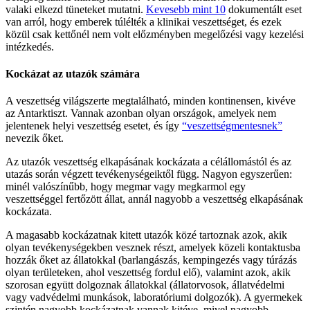
valaki elkezd tüneteket mutatni.
Kevesebb mint 10
dokumentált eset
van arról, hogy emberek túlélték a klinikai veszettséget, és ezek
közül csak kettőnél nem volt előzményben megelőzési vagy kezelési
intézkedés.
Kockázat az utazók számára
A veszettség világszerte megtalálható, minden kontinensen, kivéve
az Antarktiszt. Vannak azonban olyan országok, amelyek nem
jelentenek helyi veszettség esetet, és így
“veszettségmentesnek”
nevezik őket.
Az utazók veszettség elkapásának kockázata a célállomástól és az
utazás során végzett tevékenységeiktől függ. Nagyon egyszerűen:
minél valószínűbb, hogy megmar vagy megkarmol egy
veszettséggel fertőzött állat, annál nagyobb a veszettség elkapásának
kockázata.
A magasabb kockázatnak kitett utazók közé tartoznak azok, akik
olyan tevékenységekben vesznek részt, amelyek közeli kontaktusba
hozzák őket az állatokkal (barlangászás, kempingezés vagy túrázás
olyan területeken, ahol veszettség fordul elő), valamint azok, akik
szorosan együtt dolgoznak állatokkal (állatorvosok, állatvédelmi
vagy vadvédelmi munkások, laboratóriumi dolgozók). A gyermekek
szintén nagyobb kockázatnak vannak kitéve, mivel nagyobb