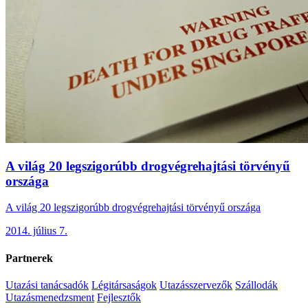
A világ 20 legszigorúbb drogvégrehajtási törvényű
országa
A világ 20 legszigorúbb drogvégrehajtási törvényű országa
2014. július 7.
Partnerek
Utazási tanácsadók
Légitársaságok
Utazásszervezők
Szállodák
Utazásmenedzsment
Fejlesztők