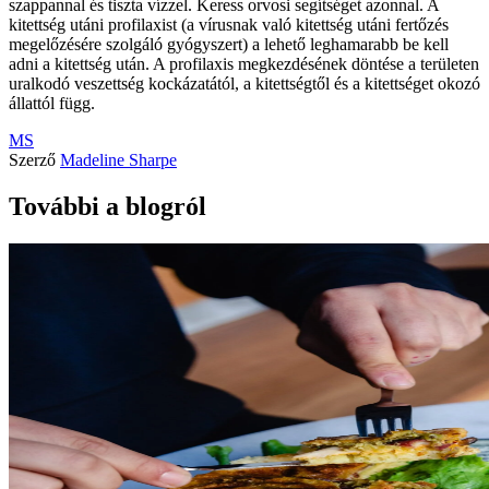
szappannal és tiszta vízzel. Keress orvosi segítséget azonnal. A
kitettség utáni profilaxist (a vírusnak való kitettség utáni fertőzés
megelőzésére szolgáló gyógyszert) a lehető leghamarabb be kell
adni a kitettség után. A profilaxis megkezdésének döntése a területen
uralkodó veszettség kockázatától, a kitettségtől és a kitettséget okozó
állattól függ.
MS
Szerző
Madeline Sharpe
További a blogról