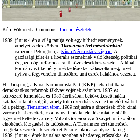
Kép: Wikimedia Commons |
Licenc részletek
június 4-én a világ tanúja volt egy hírhedt eseménynek,
amelyet széles körben ‘
Tienanmen téri mészárlásként
ismernek Pekingben, a
Kínai Népköztársaságban
. A
gazdasági jólét és a liberális eszméknek való kitettség politikai
és gazdasági reformok iránti követelésekhez vezetett. A kínai
kormány ezt kemény intézkedésekkel válaszolta meg, tüzet
nyitva a fegyvertelen tüntetőkre, ami ezrek halálához vezetett.
Hu Jao-pang, a Kínai Kommunista Párt (KKP) néhai főtitkára a
demokratikus reformok fáklyavivőjének számított. 1987-es
kényszerű lemondása és 1989 áprilisában bekövetkezett halála
katalizátorként szolgált, amely több ezer diák vezette tüntetést váltott
ki a pekingi
Tienanmen téren
. 1989 májusára a tüntetések több kínai
városra is kiterjedtek, és a nyugati média jelenléte miatt globális
figyelmet keltettek, amely Mihail Gorbacsov, a Szovjetunió korábbi
elnökének látogatását is tudósította. A Tienanmen téri tüntetések
megfékezésére tett kísérleteket Peking lakói akadályozták meg.
1989. június 4-ének hajnalára azonban a hadsereg erőszakkal és