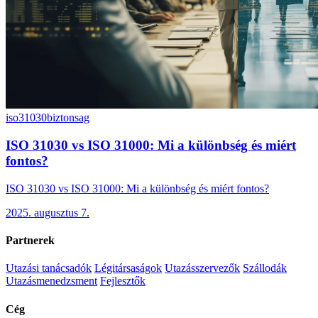
iso31030
biztonsag
ISO 31030 vs ISO 31000: Mi a különbség és miért
fontos?
ISO 31030 vs ISO 31000: Mi a különbség és miért fontos?
2025. augusztus 7.
Partnerek
Utazási tanácsadók
Légitársaságok
Utazásszervezők
Szállodák
Utazásmenedzsment
Fejlesztők
Cég