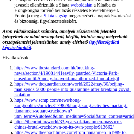
javasolt ellenőrizniük a Sitata
weboldalán
a Kínába és
Hongkongba történő beutazás részletes követelményeit.
Fontolja meg a
Sitata tagság
megszerzését a naprakész utazási
és biztonsági figyelmeztetésekért.
Azon vállalkozások számára, amelyek részletesebb jelentést
igényelnek az adott országokról, kérjük, tekintse meg mélyreható
országelemzési jelentésünket, amely elérhető
ügyfélszolgálati
képviselőinktől
.
Hivatkozások:
https://www.thestandard.com.hk/breaking-
news/section/4/190814/Heavily-guarded-Victoria-Park-
closed-until-Sunday-to-avoid-unauthorized-June-4-vigil
https://www.theguardian.com/world/2022/may/30/beijing-
man-sends-5000-people-into-quarantine-after-breaking-covid-
isolation
https://www.scmp.com/news/hong-
kong/politics/article/3179828/hong-kong-activities-marking-
tiananmen-square-crackdown?
utm_term=Autofeed&utm_medium=Social&utm_content=artic
https://theprint.in/world/33-years-of-tiananmen-massacre-
chinas-brutal-crackdown-on-its-own-people/913662/
https://www.theepochtimes.com/from-tiananmen-in1989-to-