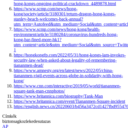
hong-kongs-ongoing-political-crackdown_4489878.html
https://www.scmp.com/news/hong-
kong/society/article/3180301/return-dragon-hong-kongs-
stanley-beach-welcomes-back-annual?
utm_term=Autofeed&utm_medium=Social&utm_content=artic
https://www.scmp.com/news/hong-kong/health-
environment/article/3180284/coronavirus-hundreds-hong-
kong-bar-fined-more-hk1?
utm_content=article&utm_medium=Social&utm_source=Twit
1
https://hongkongfp.com/2022/05/31/hong-kongs-lam-invokes-
security-law-when-asked-about-legality-of-remembering-
tiananmen-dead/
https://www.amnesty.org/en/latest/news/2022/05/china-
tiananmen-vigil-events-across-globe-in-solidarity-with-hong-
kong/
https://www.cnn.com/interactive/2019/05/world/tiananmen-
square-tank-man-cnnphotos/
https://www.britannica.com/biography/Tank-Man
https://www.britannica.com/event/Tiananmen-Square-incident
https://english.news.cn/20220603/b456a3472cd1427fbd955476
Címkék
biztonsag
kozlekedes
utazas
AP