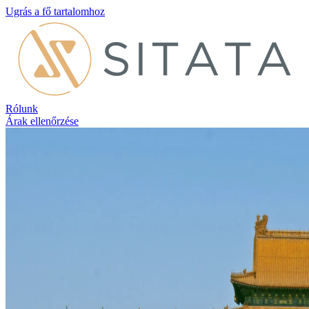
Ugrás a fő tartalomhoz
Rólunk
Árak ellenőrzése