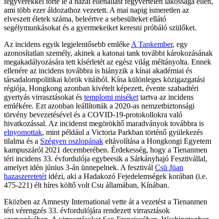
fegyverekkel törte le a hazai ellenállást fegyvertelen lakossága ellen,
ami több ezer áldozathoz vezetett. A mai napig ismeretlen az
elveszett életek száma, beleértve a sebesülteket ellátó
segélymunkásokat és a gyermekeiket keresni próbáló szülőket.
Az incidens egyik legjelentősebb emléke
A Tankember
, egy
azonosítatlan személy, akinek a katonai tank további károkozásának
megakadályozására tett kísérletét az egész világ méltányolta. Ennek
ellenére az incidens továbbra is hiányzik a kínai akadémiai és
társadalompolitikai körök vitáiból. Kína különleges közigazgatási
régiója, Hongkong azonban kivételt képezett, évente szabadtéri
gyertyás virrasztásokat és
templomi miséket
tartva az incidens
emlékére. Ezt azonban leállították a 2020-as nemzetbiztonsági
törvény bevezetésével és a COVID-19-protokollokra való
hivatkozással. Az incidenst megörökítő maradványok továbbra is
elnyomottak
, mint például a Victoria Parkban történő gyülekezés
tilalma és a
Szégyen oszlopának
eltávolítása a Hongkongi Egyetem
kampuszáról 2021 decemberében. Érdekesség, hogy a Tienanmen
téri incidens 33. évfordulója egybeesik a Sárkányhajó Fesztivállal,
amelyet idén június 3-án ünnepelnek. A fesztivál
Csü Jüan
hazaszeretetét
idézi, aki a Hadakozó Fejedelemségek korában (i.e.
475-221) élt híres költő volt Csu államában, Kínában.
Eközben az Amnesty International vette át a vezetést a Tienanmen
téri vérengzés 33. évfordulójára rendezett virrasztások