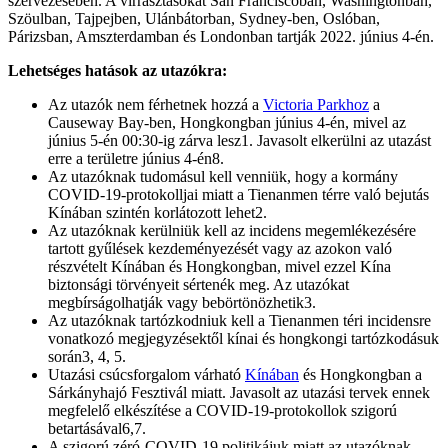
szervezésében. A virrasztásokat San Franciscóban, Washingtonban,
Szöulban, Tajpejben, Ulánbátorban, Sydney-ben, Oslóban,
Párizsban, Amszterdamban és Londonban tartják 2022. június 4-én.
Lehetséges hatások az utazókra:
Az utazók nem férhetnek hozzá a
Victoria Parkhoz
a
Causeway Bay-ben, Hongkongban június 4-én, mivel az
június 5-én 00:30-ig zárva lesz1. Javasolt elkerülni az utazást
erre a területre június 4-én8.
Az utazóknak tudomásul kell venniük, hogy a kormány
COVID-19-protokolljai miatt a Tienanmen térre való bejutás
Kínában szintén korlátozott lehet2.
Az utazóknak kerülniük kell az incidens megemlékezésére
tartott gyűlések kezdeményezését vagy az azokon való
részvételt Kínában és Hongkongban, mivel ezzel Kína
biztonsági törvényeit sértenék meg. Az utazókat
megbírságolhatják vagy bebörtönözhetik3.
Az utazóknak tartózkodniuk kell a Tienanmen téri incidensre
vonatkozó megjegyzésektől kínai és hongkongi tartózkodásuk
során3, 4, 5.
Utazási csúcsforgalom várható
Kínában
és Hongkongban a
Sárkányhajó Fesztivál miatt. Javasolt az utazási tervek ennek
megfelelő elkészítése a COVID-19-protokollok szigorú
betartásával6,7.
A szigorú zéró-COVID-19 politikájuk miatt az utazóknak