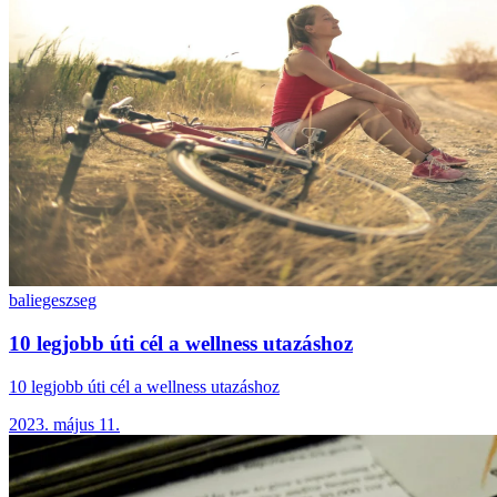
bali
egeszseg
10 legjobb úti cél a wellness utazáshoz
10 legjobb úti cél a wellness utazáshoz
2023. május 11.