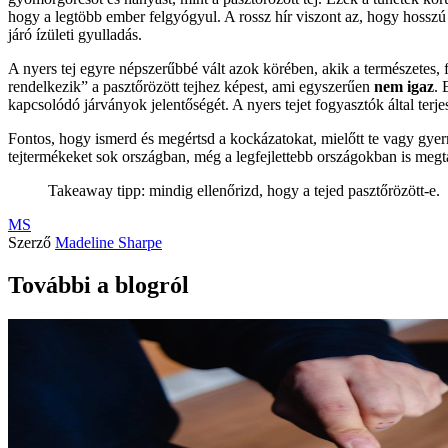
hogy a legtöbb ember felgyógyul. A rossz hír viszont az, hogy hosszú 
járó ízületi gyulladás.
A nyers tej egyre népszerűbbé vált azok körében, akik a természetes, 
rendelkezik” a pasztőrözött tejhez képest, ami egyszerűen
nem igaz
. 
kapcsolódó járványok jelentőségét. A nyers tejet fogyasztók által terj
Fontos, hogy ismerd és megértsd a kockázatokat, mielőtt te vagy gyerm
tejtermékeket sok országban, még a legfejlettebb országokban is megt
Takeaway tipp: mindig ellenőrizd, hogy a tejed pasztőrözött-e.
MS
Szerző
Madeline Sharpe
További a blogról