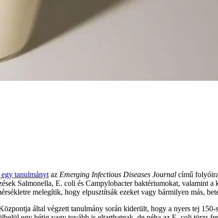
g egy tanulmányt
az
Emerging Infectious Diseases Journal
című folyóira
őzések Salmonella, E. coli és Campylobacter baktériumokat, valamint a 
érsékletre melegítik, hogy elpusztítsák ezeket vagy bármilyen más, bet
zpontja által végzett tanulmány során kiderült, hogy a nyers tej 150-
belül egy hétig vagy tovább is eltarthatnak, de néha az E. coli törzs fer