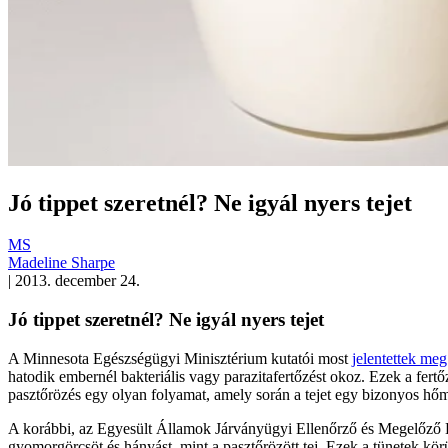
Jó tippet szeretnél? Ne igyál nyers tejet
MS
Madeline Sharpe
|
2013. december 24.
Jó tippet szeretnél? Ne igyál nyers tejet
A Minnesota Egészségügyi Minisztérium kutatói most
jelentettek me
hatodik embernél bakteriális vagy parazitafertőzést okoz. Ezek a fert
pasztőrözés egy olyan folyamat, amely során a tejet egy bizonyos hőm
A korábbi, az Egyesült Államok Járványügyi Ellenőrző és Megelőző Kö
gyomorgörcsöt és hányást, mint a pasztőrözött tej. Ezek a tünetek körül