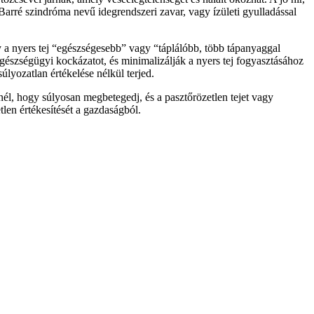
Barré szindróma nevű idegrendszeri zavar, vagy ízületi gyulladással
gy a nyers tej “egészségesebb” vagy “táplálóbb, több tápanyaggal
gészségügyi kockázatot, és minimalizálják a nyers tej fogyasztásához
úlyozatlan értékelése nélkül terjed.
nél, hogy súlyosan megbetegedj, és a pasztőrözetlen tejet vagy
len értékesítését a gazdaságból.