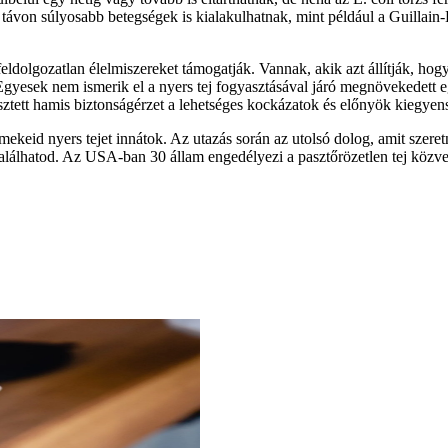
távon súlyosabb betegségek is kialakulhatnak, mint például a Guillain-
feldolgozatlan élelmiszereket támogatják. Vannak, akik azt állítják, ho
Egyesek nem ismerik el a nyers tej fogyasztásával járó megnövekedett e
esztett hamis biztonságérzet a lehetséges kockázatok és előnyök kiegyens
ekeid nyers tejet innátok. Az utazás során az utolsó dolog, amit szeret
alálhatod. Az USA-ban 30 állam engedélyezi a pasztőrözetlen tej közvet