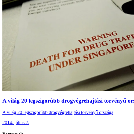
A világ 20 legszigorúbb drogvégrehajtási törvényű or
A világ 20 legszigorúbb drogvégrehajtási törvényű országa
2014. július 7.