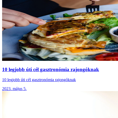
10 legjobb úti cél gasztronómia rajongóknak
10 legjobb úti cél gasztronómia rajongóknak
2023. május 5.