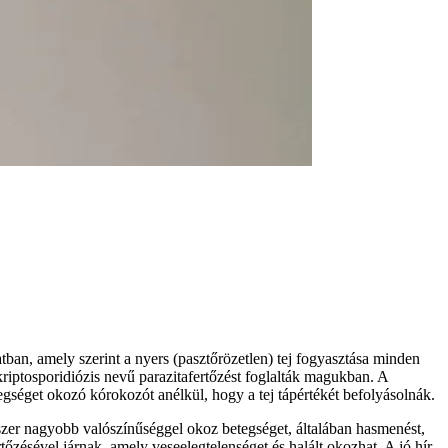
tban, amely szerint a nyers (pasztőrözetlen) tej fogyasztása minden
kriptosporidiózis nevű parazitafertőzést foglalták magukban. A
egséget okozó kórokozót anélkül, hogy a tej tápértékét befolyásolnák.
szer nagyobb valószínűséggel okoz betegséget, általában hasmenést,
tőzésével járnak, amely veseelegtelenséget és halált okozhat. A jó hír,