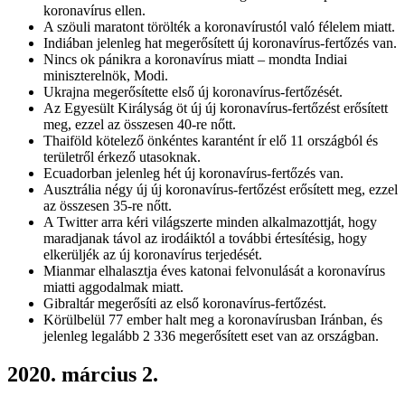
koronavírus ellen.
A szöuli maratont törölték a koronavírustól való félelem miatt.
Indiában jelenleg hat megerősített új koronavírus-fertőzés van.
Nincs ok pánikra a koronavírus miatt – mondta Indiai
miniszterelnök, Modi.
Ukrajna megerősítette első új koronavírus-fertőzését.
Az Egyesült Királyság öt új új koronavírus-fertőzést erősített
meg, ezzel az összesen 40-re nőtt.
Thaiföld kötelező önkéntes karantént ír elő 11 országból és
területről érkező utasoknak.
Ecuadorban jelenleg hét új koronavírus-fertőzés van.
Ausztrália négy új új koronavírus-fertőzést erősített meg, ezzel
az összesen 35-re nőtt.
A Twitter arra kéri világszerte minden alkalmazottját, hogy
maradjanak távol az irodáiktól a további értesítésig, hogy
elkerüljék az új koronavírus terjedését.
Mianmar elhalasztja éves katonai felvonulását a koronavírus
miatti aggodalmak miatt.
Gibraltár megerősíti az első koronavírus-fertőzést.
Körülbelül 77 ember halt meg a koronavírusban Iránban, és
jelenleg legalább 2 336 megerősített eset van az országban.
2020. március 2.