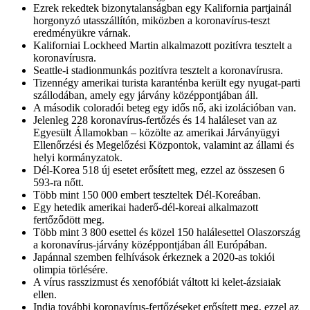
Ezrek rekedtek bizonytalanságban egy Kalifornia partjainál
horgonyzó utasszállítón, miközben a koronavírus-teszt
eredményükre várnak.
Kaliforniai Lockheed Martin alkalmazott pozitívra tesztelt a
koronavírusra.
Seattle-i stadionmunkás pozitívra tesztelt a koronavírusra.
Tizennégy amerikai turista karanténba került egy nyugat-parti
szállodában, amely egy járvány középpontjában áll.
A második coloradói beteg egy idős nő, aki izolációban van.
Jelenleg 228 koronavírus-fertőzés és 14 haláleset van az
Egyesült Államokban – közölte az amerikai Járványügyi
Ellenőrzési és Megelőzési Központok, valamint az állami és
helyi kormányzatok.
Dél-Korea 518 új esetet erősített meg, ezzel az összesen 6
593-ra nőtt.
Több mint 150 000 embert teszteltek Dél-Koreában.
Egy hetedik amerikai haderő-dél-koreai alkalmazott
fertőződött meg.
Több mint 3 800 esettel és közel 150 halálesettel Olaszország
a koronavírus-járvány középpontjában áll Európában.
Japánnal szemben felhívások érkeznek a 2020-as tokiói
olimpia törlésére.
A vírus rasszizmust és xenofóbiát váltott ki kelet-ázsiaiak
ellen.
India további koronavírus-fertőzéseket erősített meg, ezzel az