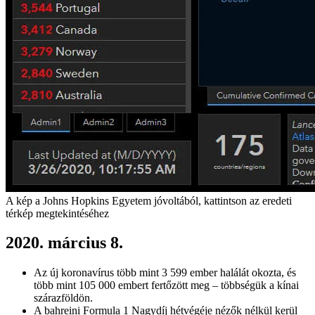
A kép a Johns Hopkins Egyetem jóvoltából, kattintson az eredeti
térkép megtekintéséhez
2020. március 8.
Az új koronavírus több mint 3 599 ember halálát okozta, és
több mint 105 000 embert fertőzött meg – többségük a kínai
szárazföldön.
A bahreini Formula 1 Nagydíj hétvégéje nézők nélkül kerül