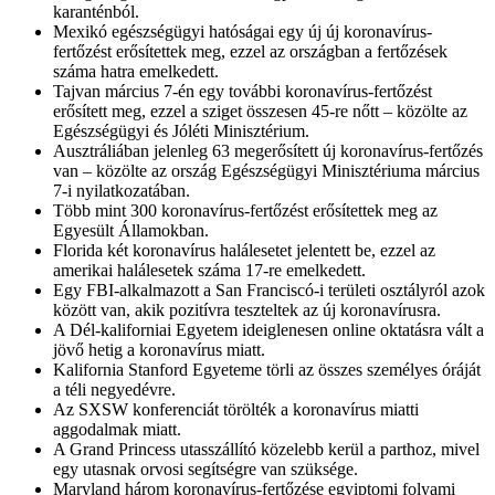
karanténból.
Mexikó egészségügyi hatóságai egy új új koronavírus-
fertőzést erősítettek meg, ezzel az országban a fertőzések
száma hatra emelkedett.
Tajvan március 7-én egy további koronavírus-fertőzést
erősített meg, ezzel a sziget összesen 45-re nőtt – közölte az
Egészségügyi és Jóléti Minisztérium.
Ausztráliában jelenleg 63 megerősített új koronavírus-fertőzés
van – közölte az ország Egészségügyi Minisztériuma március
7-i nyilatkozatában.
Több mint 300 koronavírus-fertőzést erősítettek meg az
Egyesült Államokban.
Florida két koronavírus halálesetet jelentett be, ezzel az
amerikai halálesetek száma 17-re emelkedett.
Egy FBI-alkalmazott a San Franciscó-i területi osztályról azok
között van, akik pozitívra teszteltek az új koronavírusra.
A Dél-kaliforniai Egyetem ideiglenesen online oktatásra vált a
jövő hetig a koronavírus miatt.
Kalifornia Stanford Egyeteme törli az összes személyes óráját
a téli negyedévre.
Az SXSW konferenciát törölték a koronavírus miatti
aggodalmak miatt.
A Grand Princess utasszállító közelebb kerül a parthoz, mivel
egy utasnak orvosi segítségre van szüksége.
Maryland három koronavírus-fertőzése egyiptomi folyami