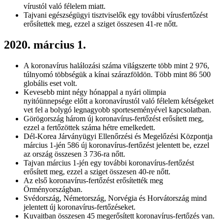
vírustól való félelem miatt.
Tajvani egészségügyi tisztviselők egy további vírusfertőzést
erősítettek meg, ezzel a sziget összesen 41-re nőtt.
2020. március 1.
A koronavírus halálozási száma világszerte több mint 2 976,
túlnyomó többségük a kínai szárazföldön. Több mint 86 500
globális eset volt.
Kevesebb mint négy hónappal a nyári olimpia
nyitóünnepsége előtt a koronavírustól való félelem kétségeket
vet fel a bolygó legnagyobb sporteseményével kapcsolatban.
Görögország három új koronavírus-fertőzést erősített meg,
ezzel a fertőzöttek száma hétre emelkedett.
Dél-Korea Járványügyi Ellenőrzési és Megelőzési Központja
március 1-jén 586 új koronavírus-fertőzést jelentett be, ezzel
az ország összesen 3 736-ra nőtt.
Tajvan március 1-jén egy további koronavírus-fertőzést
erősített meg, ezzel a sziget összesen 40-re nőtt.
Az első koronavírus-fertőzést erősítették meg
Örményországban.
Svédország, Németország, Norvégia és Horvátország mind
jelentett új koronavírus-fertőzéseket.
Kuvaitban összesen 45 megerősített koronavírus-fertőzés van.