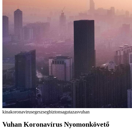
kina
koronavirus
egeszseg
biztonsag
utazas
vuhan
Vuhan Koronavírus Nyomonkövető