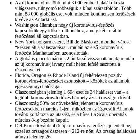
Az új koronavírus több mint 3 000 ember halálát okozta
világszerte, túlnyomó többségük a kínai szárazföldön. Több
mint 88 000 globális eset volt, minden kontinensen fertőzések,
kivéve az Antarktiszt.
Washington államban négy új koronavírus-fertőzés
kapcsolódik egy idősek otthonához, amely két korábbi
fertőzéssel áll kapcsolatban.
New York polgármestere, Bill de Blasio azt mondta, városa
“készen áll a válaszadásra”, miután az első koronavírus-
fertőzést Manhattanben azonosították.
A globális piacok március 2-án kissé visszapattannak, miután
az új koronavírus-járvány múlt héten lefelé taszította a
részvényeket.
Florida, Oregon és Rhode Island új feltételezett pozitív
koronavírus-fertőzéseket azonosított – közöltek az államok
egészségügyi hatóságai.
Olaszországban jelenleg 1 694 eset és 34 haláleset van – a
legtöbb koronavírus-fertőzés bármely ázsiai országon kívül.
Olaszország 50%-os növekedést jelentett a koronavírus-
fertőzésekben március 1-jén, miközben az Egyesült Államok
tovább korlátozta az utazást, és a híres La Scala operaház
március 8-ig bezárta kapuit.
Dél-Korea további 476 új koronavírus-fertőzést jelentett be,
ezzel az országos összesen 4 212-re nőtt. Az ország halálozási
aránya jelenleg 26.