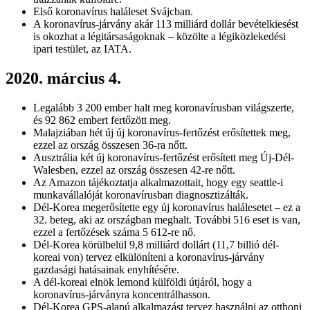
Első koronavírus haláleset Svájcban.
A koronavírus-járvány akár 113 milliárd dollár bevételkiesést
is okozhat a légitársaságoknak – közölte a légiközlekedési
ipari testület, az IATA.
2020. március 4.
Legalább 3 200 ember halt meg koronavírusban világszerte,
és 92 862 embert fertőzött meg.
Malajziában hét új új koronavírus-fertőzést erősítettek meg,
ezzel az ország összesen 36-ra nőtt.
Ausztrália két új koronavírus-fertőzést erősített meg Új-Dél-
Walesben, ezzel az ország összesen 42-re nőtt.
Az Amazon tájékoztatja alkalmazottait, hogy egy seattle-i
munkavállalóját koronavírusban diagnosztizálták.
Dél-Korea megerősítette egy új koronavírus halálesetet – ez a
32. beteg, aki az országban meghalt. További 516 eset is van,
ezzel a fertőzések száma 5 612-re nő.
Dél-Korea körülbelül 9,8 milliárd dollárt (11,7 billió dél-
koreai von) tervez elkülöníteni a koronavírus-járvány
gazdasági hatásainak enyhítésére.
A dél-koreai elnök lemond külföldi útjáról, hogy a
koronavírus-járványra koncentrálhasson.
Dél-Korea GPS-alapú alkalmazást tervez használni az otthoni