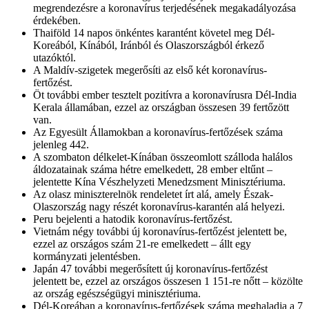
megrendezésre a koronavírus terjedésének megakadályozása
érdekében.
Thaiföld 14 napos önkéntes karantént követel meg Dél-
Koreából, Kínából, Iránból és Olaszországból érkező
utazóktól.
A Maldív-szigetek megerősíti az első két koronavírus-
fertőzést.
Öt további ember tesztelt pozitívra a koronavírusra Dél-India
Kerala államában, ezzel az országban összesen 39 fertőzött
van.
Az Egyesült Államokban a koronavírus-fertőzések száma
jelenleg 442.
A szombaton délkelet-Kínában összeomlott szálloda halálos
áldozatainak száma hétre emelkedett, 28 ember eltűnt –
jelentette Kína Vészhelyzeti Menedzsment Minisztériuma.
Az olasz miniszterelnök rendeletet írt alá, amely Észak-
Olaszország nagy részét koronavírus-karantén alá helyezi.
Peru bejelenti a hatodik koronavírus-fertőzést.
Vietnám négy további új koronavírus-fertőzést jelentett be,
ezzel az országos szám 21-re emelkedett – állt egy
kormányzati jelentésben.
Japán 47 további megerősített új koronavírus-fertőzést
jelentett be, ezzel az országos összesen 1 151-re nőtt – közölte
az ország egészségügyi minisztériuma.
Dél-Koreában a koronavírus-fertőzések száma meghaladja a 7