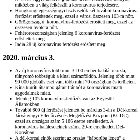
miközben a világ felkészül a koronavírus terjedésére.
Hongkongi egészségügyi tisztviselők két további koronavírus-
fertőzést erősítettek meg, ezzel a városi összesen 103-ra nőtt.
Görögország új koronavírus-fertőzést erősített meg, ezzel az
összesen nyolcra nőtt.
Fehéroroszországban jelenleg 6 koronavírus-fertőzést
erősítettek meg.
India 28 új koronavírus-fertőzést erősített meg.
2020. március 3.
Az új koronavírus több mint 3 100 ember halálát okozta,
túlnyomó többségük a kínai szárazföldön. Jelenleg több mint
90 000 globális eset van, több mint 70 országban és területen.
Kína kiüríti állampolgárait Iránból a koronavírus miatti
aggodalmak miatt.
Jelenleg 105 koronavírus-fertőzés van az Egyesült
Államokban.
További 600 új fertőzést jelentett be március 3-án a Dél-koreai
Járványügyi Ellenőrzési és Megelőzési Központ (KCDC),
ezzel az országos szám 5 186 esetre emelkedett. A
koronavírus haláleseteinek száma 29-re emelkedett Dél-
Koreában.
A dél-koreai elnök szerint az ország “háborúba lépett” a