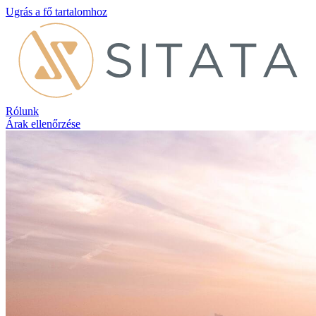
Ugrás a fő tartalomhoz
Rólunk
Árak ellenőrzése