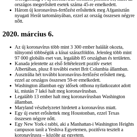
országos megerősített esetek száma 45-re emelkedett.
Három új koronavírus-fertőzést erősítettek meg Afganisztán
nyugati Herát tartományában, ezzel az ország összesen négyre
nőtt.
2020. március 6.
Az új koronavírus több mint 3 300 ember halálát okozta,
túlnyomó többségük a kínai szárazföldön. Jelenleg több mint
97 000 globális eset van, legalább 85 országban és területen.
Kanada jelentette az első feltételezett pozitív esetet
Albertában, plusz 8 további esetet Brit Columbia államban.
Ausztrália hét további koronavírus-fertőzést erősített meg,
ezzel az országos összesen 59-re emelkedett.
Washington államban egy idősek otthona nyilatkozatot adott
ki, miután 7 lakó halt meg koronavírusban.
Legalább 13 ember halt meg koronavírusban Washington
államban.
Maryland vészhelyzetet hirdetett a koronavírus miatt.
Egy új esetet erősítettek meg Houstonban, ezzel Texas
összesen négyre nőtt.
Egy New York-i rabbi, aki a Manhattan-i Washington Heights
campuson tanít a Yeshiva Egyetemen, pozitívra tesztelt a
koronavírusra – közölte az egyetem.