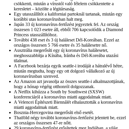
csökkenti, miután a vírustól való félelem csökkentette a
keresletet – közölte a légitársaság.
Egy utasszállítót a kaliforniai partoknál tartanak, miután egy
korábbi utas koronavírusban halt meg.
Japán 33 új koronavírus-fertőzést jegyeztek fel. Az ország
összesen 1 023 esetre áll, ebből 706 kapcsolódik a Diamond
Princess utasszállítóhoz.
További 438 eset és 3 új haláleset Dél-Koreában. Ezzel az
országos összesen 5 766 esetre és 35 halálesetre nő.
Ausztrália megerősíti egy új koronavírus halálesetet,
meghosszabbítja a Kínába, Iránba és Dél-Koreába utazási
tilalmat.
A Facebook bezárja egyik seattle-i irodáját a hátralévő hétre,
miután megtudta, hogy egy ott dolgozó vállalkozó az új
koronavírusban szenved.
Az Amazon azt javasolja az összes seattle-i alkalmazottjának,
hogy a hónap végéig otthonról dolgozzanak.
A Netflix kihúzza a South by Southwest (SXSW)
konferenciáról a koronavírus miatti aggodalmak miatt.
A Velencei Építészeti Biennálét elhalasztották a koronavírus
miatti aggodalmak miatt.
Bosznia-Hercegovina megerősíti első esetét.
Thaiföld négy további koronavírus-fertőzést jelentett be, ezzel
az országos összesen 47-re nőtt.
29 koronavírus-fertőzést erősítettek meg Indiában, a világ