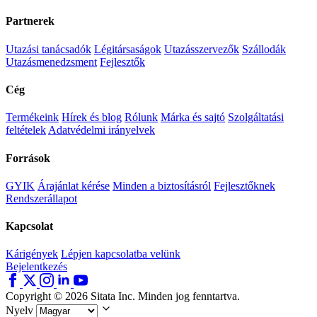
Partnerek
Utazási tanácsadók
Légitársaságok
Utazásszervezők
Szállodák
Utazásmenedzsment
Fejlesztők
Cég
Termékeink
Hírek és blog
Rólunk
Márka és sajtó
Szolgáltatási
feltételek
Adatvédelmi irányelvek
Források
GYIK
Árajánlat kérése
Minden a biztosításról
Fejlesztőknek
Rendszerállapot
Kapcsolat
Kárigények
Lépjen kapcsolatba velünk
Bejelentkezés
Copyright © 2026 Sitata Inc. Minden jog fenntartva.
Nyelv