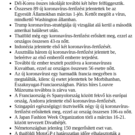
Dél-Korea összes iskoláját további két hétre felfüggesztik.
Összesen 89 új koronavírus-fertőzést jelentettek be az
Egyesült Államokban március 1-jén. Kettőt megölt a vírus,
mindkettő Washington államban.
Trump koronavírus-stratégiája új vizsgálat alá kerül a második
amerikai haláleset után.
Thaiföld még egy koronavírus-fertőzést erősített meg, ezzel az
országos összesen 43-ra nőtt.
Indonézia jelentette első két koronavírus-fertőzését.
Ausztrália három új koronavírus-fertőzést jelentett be,
beleértve az első emberről emberre terjedést.
További tíz ember tesztelt pozitívra a koronavírusra
Kuvaitban, ezzel az országos összesen 56 esetre nőtt.
Az új koronavírust egy harmadik francia megyében is
megtalálták, kilenc új esetet jelentettek be Morbihanban,
Északnyugat-Franciaországban. Párizs híres Louvre
Múzeuma továbbra is zárva van.
A Franciaország és Spanyolország között fekvő kis európai
ország, Andorra jelentette első koronavírus-fertőzését.
Szingapúri egészségügyi tisztviselők négy új új koronavírus-
fertőzést erősítettek meg, ezzel az ország összesen 106-ra nőtt.
A Japan Fashion Week Organization törli a március 16-21.
között tervezett Divathétjét.
Németországban jelenleg 150 megerősített eset van.
A thaiföldi MotoGP-t határozatlan időre elhalasztották a