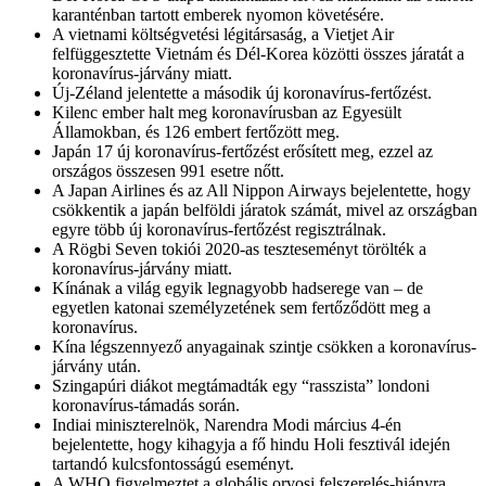
karanténban tartott emberek nyomon követésére.
A vietnami költségvetési légitársaság, a Vietjet Air
felfüggesztette Vietnám és Dél-Korea közötti összes járatát a
koronavírus-járvány miatt.
Új-Zéland jelentette a második új koronavírus-fertőzést.
Kilenc ember halt meg koronavírusban az Egyesült
Államokban, és 126 embert fertőzött meg.
Japán 17 új koronavírus-fertőzést erősített meg, ezzel az
országos összesen 991 esetre nőtt.
A Japan Airlines és az All Nippon Airways bejelentette, hogy
csökkentik a japán belföldi járatok számát, mivel az országban
egyre több új koronavírus-fertőzést regisztrálnak.
A Rögbi Seven tokiói 2020-as teszteseményt törölték a
koronavírus-járvány miatt.
Kínának a világ egyik legnagyobb hadserege van – de
egyetlen katonai személyzetének sem fertőződött meg a
koronavírus.
Kína légszennyező anyagainak szintje csökken a koronavírus-
járvány után.
Szingapúri diákot megtámadták egy “rasszista” londoni
koronavírus-támadás során.
Indiai miniszterelnök, Narendra Modi március 4-én
bejelentette, hogy kihagyja a fő hindu Holi fesztivál idején
tartandó kulcsfontosságú eseményt.
A WHO figyelmeztet a globális orvosi felszerelés-hiányra,