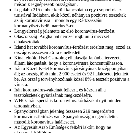
második legnépesebb országában.
Legalább 215 ember került kapcsolatba egy csoport olasz
turistával Indiában, akik közül néhányan pozitívra teszteltek
az új koronavírusra – mondta egy Rádzsasztáni
kormánytisztviselő március 5-én.
Lengyelország jelentette az első koronavírus-fertőzést.
Olaszország–Anglia hat nemzet rögbiunió meccset
elhalasztottak.
Izland hat további koronavírus-fertőzést erősített meg, ezzel az
országos összesen 26-ra emelkedett.
Kínai elnök, Hszí Csin-ping elhalasztja Japánba tervezett
állami látogatását, hogy a koronavírusra koncentrálhasson.
Irán a Közel-Kelet koronavírus-járványának középpontjában
áll; az ország több mint 2 900 esetet és 92 halálesetet jelentett
be. Az ország törvényhozóinak közel 8%-a tesztelt pozitívra a
vírusra.
Irán koronavírus-vakcinát fejleszt, és készen áll a
tesztkészletek gyártásának megkezdésére.
WHO: Irán speciális koronavírus-kórházakat nyit minden
tartományban.
Spanyolországban jelenleg összesen 219 megerősített
koronavírus-fertőzés van. Spanyolország megerősítette a
második koronavírus halálesetet.
Az Egyesült Arab Emírségek felkéri lakóit, hogy ne
utazzanak külföldre.