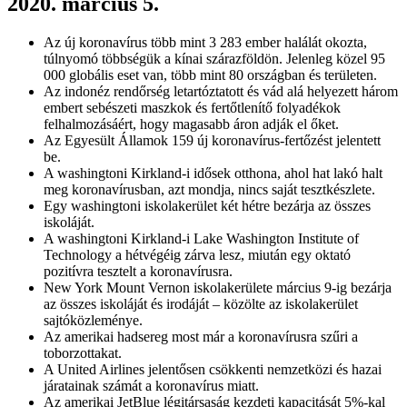
2020. március 5.
Az új koronavírus több mint 3 283 ember halálát okozta,
túlnyomó többségük a kínai szárazföldön. Jelenleg közel 95
000 globális eset van, több mint 80 országban és területen.
Az indonéz rendőrség letartóztatott és vád alá helyezett három
embert sebészeti maszkok és fertőtlenítő folyadékok
felhalmozásáért, hogy magasabb áron adják el őket.
Az Egyesült Államok 159 új koronavírus-fertőzést jelentett
be.
A washingtoni Kirkland-i idősek otthona, ahol hat lakó halt
meg koronavírusban, azt mondja, nincs saját tesztkészlete.
Egy washingtoni iskolakerület két hétre bezárja az összes
iskoláját.
A washingtoni Kirkland-i Lake Washington Institute of
Technology a hétvégéig zárva lesz, miután egy oktató
pozitívra tesztelt a koronavírusra.
New York Mount Vernon iskolakerülete március 9-ig bezárja
az összes iskoláját és irodáját – közölte az iskolakerület
sajtóközleménye.
Az amerikai hadsereg most már a koronavírusra szűri a
toborzottakat.
A United Airlines jelentősen csökkenti nemzetközi és hazai
járatainak számát a koronavírus miatt.
Az amerikai JetBlue légitársaság kezdeti kapacitását 5%-kal