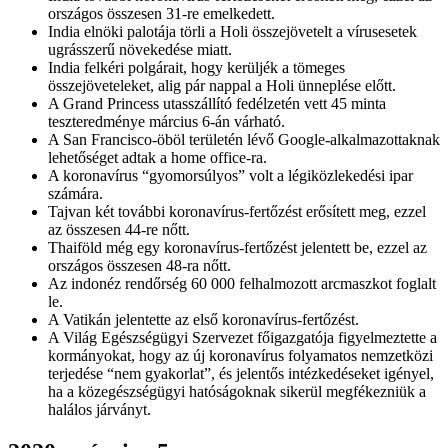
országos összesen 31-re emelkedett.
India elnöki palotája törli a Holi összejövetelt a vírusesetek
ugrásszerű növekedése miatt.
India felkéri polgárait, hogy kerüljék a tömeges
összejöveteleket, alig pár nappal a Holi ünneplése előtt.
A Grand Princess utasszállító fedélzetén vett 45 minta
teszteredménye március 6-án várható.
A San Francisco-öböl területén lévő Google-alkalmazottaknak
lehetőséget adtak a home office-ra.
A koronavírus “gyomorsúlyos” volt a légiközlekedési ipar
számára.
Tajvan két további koronavírus-fertőzést erősített meg, ezzel
az összesen 44-re nőtt.
Thaiföld még egy koronavírus-fertőzést jelentett be, ezzel az
országos összesen 48-ra nőtt.
Az indonéz rendőrség 60 000 felhalmozott arcmaszkot foglalt
le.
A Vatikán jelentette az első koronavírus-fertőzést.
A Világ Egészségügyi Szervezet főigazgatója figyelmeztette a
kormányokat, hogy az új koronavírus folyamatos nemzetközi
terjedése “nem gyakorlat”, és jelentős intézkedéseket igényel,
ha a közegészségügyi hatóságoknak sikerül megfékezniük a
halálos járványt.