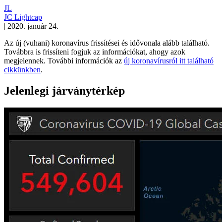
JL
JC Lightcap
|
2020. január 24.
Az új (vuhani) koronavírus frissítései és idővonala alább található.
Továbbra is frissíteni fogjuk az információkat, ahogy azok
megjelennek. További információk az
új koronavírusról itt található
cikkünkben
.
Jelenlegi járványtérkép