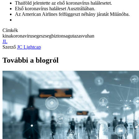
Thaiföld jelentette az első koronavírus halálesetet.
Első koronavírus haláleset Ausztráliában.
Az American Airlines felfüggeszt néhány járatát Milánóba.
Címkék
kina
koronavirus
egeszseg
biztonsag
utazas
vuhan
JL
Szerző
JC Lightcap
További a blogról