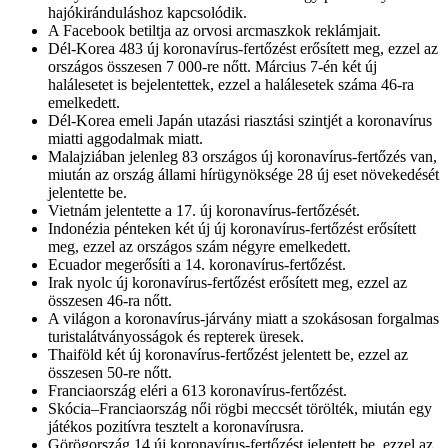
hajókiránduláshoz kapcsolódik.
A Facebook betiltja az orvosi arcmaszkok reklámjait.
Dél-Korea 483 új koronavírus-fertőzést erősített meg, ezzel az
országos összesen 7 000-re nőtt. Március 7-én két új
halálesetet is bejelentettek, ezzel a halálesetek száma 46-ra
emelkedett.
Dél-Korea emeli Japán utazási riasztási szintjét a koronavírus
miatti aggodalmak miatt.
Malajziában jelenleg 83 országos új koronavírus-fertőzés van,
miután az ország állami hírügynöksége 28 új eset növekedését
jelentette be.
Vietnám jelentette a 17. új koronavírus-fertőzését.
Indonézia pénteken két új új koronavírus-fertőzést erősített
meg, ezzel az országos szám négyre emelkedett.
Ecuador megerősíti a 14. koronavírus-fertőzést.
Irak nyolc új koronavírus-fertőzést erősített meg, ezzel az
összesen 46-ra nőtt.
A világon a koronavírus-járvány miatt a szokásosan forgalmas
turistalátványosságok és repterek üresek.
Thaiföld két új koronavírus-fertőzést jelentett be, ezzel az
összesen 50-re nőtt.
Franciaország eléri a 613 koronavírus-fertőzést.
Skócia–Franciaország női rögbi meccsét törölték, miután egy
játékos pozitívra tesztelt a koronavírusra.
Görögország 14 új koronavírus-fertőzést jelentett be, ezzel az