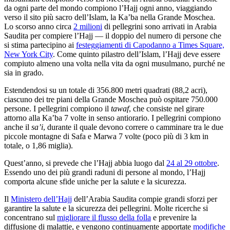
da ogni parte del mondo compiono l’Hajj ogni anno, viaggiando
verso il sito più sacro dell’Islam, la Ka’ba nella Grande Moschea.
Lo scorso anno circa
2 milioni
di pellegrini sono arrivati in Arabia
Saudita per compiere l’Hajj — il doppio del numero di persone che
si stima partecipino ai
festeggiamenti di Capodanno a Times Square,
New York City
. Come quinto pilastro dell’Islam, l’Hajj deve essere
compiuto almeno una volta nella vita da ogni musulmano, purché ne
sia in grado.
Estendendosi su un totale di 356.800 metri quadrati (88,2 acri),
ciascuno dei tre piani della Grande Moschea può ospitare 750.000
persone. I pellegrini compiono il
tawaf
, che consiste nel girare
attorno alla Ka’ba 7 volte in senso antiorario. I pellegrini compiono
anche il
sa’i
, durante il quale devono correre o camminare tra le due
piccole montagne di Safa e Marwa 7 volte (poco più di 3 km in
totale, o 1,86 miglia).
Quest’anno, si prevede che l’Hajj abbia luogo dal
24 al 29 ottobre
.
Essendo uno dei più grandi raduni di persone al mondo, l’Hajj
comporta alcune sfide uniche per la salute e la sicurezza.
Il
Ministero dell’Hajj
dell’Arabia Saudita compie grandi sforzi per
garantire la salute e la sicurezza dei pellegrini. Molte ricerche si
concentrano sul
migliorare il flusso della folla
e prevenire la
diffusione di malattie, e vengono continuamente apportate
modifiche