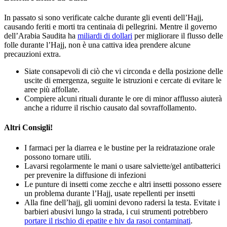
In passato si sono verificate calche durante gli eventi dell’Hajj,
causando feriti e morti tra centinaia di pellegrini. Mentre il governo
dell’Arabia Saudita ha
miliardi di dollari
per migliorare il flusso delle
folle durante l’Hajj, non è una cattiva idea prendere alcune
precauzioni extra.
Siate consapevoli di ciò che vi circonda e della posizione delle
uscite di emergenza, seguite le istruzioni e cercate di evitare le
aree più affollate.
Compiere alcuni rituali durante le ore di minor afflusso aiuterà
anche a ridurre il rischio causato dal sovraffollamento.
Altri Consigli!
I farmaci per la diarrea e le bustine per la reidratazione orale
possono tornare utili.
Lavarsi regolarmente le mani o usare salviette/gel antibatterici
per prevenire la diffusione di infezioni
Le punture di insetti come zecche e altri insetti possono essere
un problema durante l’Hajj, usate repellenti per insetti
Alla fine dell’hajj, gli uomini devono radersi la testa. Evitate i
barbieri abusivi lungo la strada, i cui strumenti potrebbero
portare il rischio di epatite e hiv da rasoi contaminati
.