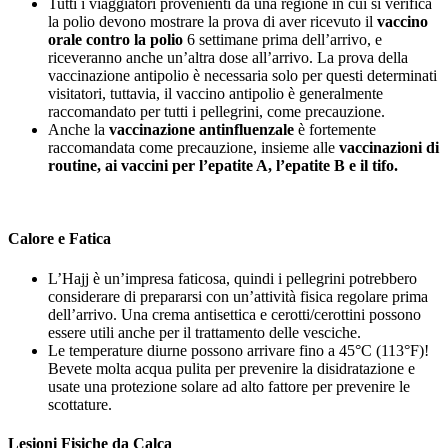
Tutti i viaggiatori provenienti da una regione in cui si verifica
la polio devono mostrare la prova di aver ricevuto il
vaccino
orale contro la polio
6 settimane prima dell’arrivo, e
riceveranno anche un’altra dose all’arrivo. La prova della
vaccinazione antipolio è necessaria solo per questi determinati
visitatori, tuttavia, il vaccino antipolio è generalmente
raccomandato per tutti i pellegrini, come precauzione.
Anche la
vaccinazione antinfluenzale
è fortemente
raccomandata come precauzione, insieme alle
vaccinazioni di
routine, ai vaccini per l’epatite A, l’epatite B e il tifo.
Calore e Fatica
L’Hajj è un’impresa faticosa, quindi i pellegrini potrebbero
considerare di prepararsi con un’attività fisica regolare prima
dell’arrivo. Una crema antisettica e cerotti/cerottini possono
essere utili anche per il trattamento delle vesciche.
Le temperature diurne possono arrivare fino a 45°C (113°F)!
Bevete molta acqua pulita per prevenire la disidratazione e
usate una protezione solare ad alto fattore per prevenire le
scottature.
Lesioni Fisiche da Calca