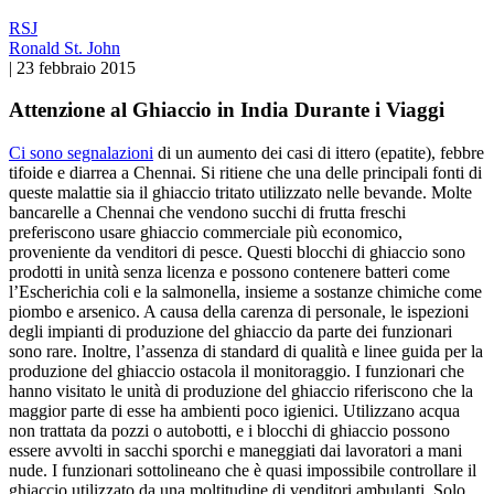
RSJ
Ronald St. John
|
23 febbraio 2015
Attenzione al Ghiaccio in India Durante i Viaggi
Ci sono segnalazioni
di un aumento dei casi di ittero (epatite), febbre
tifoide e diarrea a Chennai. Si ritiene che una delle principali fonti di
queste malattie sia il ghiaccio tritato utilizzato nelle bevande. Molte
bancarelle a Chennai che vendono succhi di frutta freschi
preferiscono usare ghiaccio commerciale più economico,
proveniente da venditori di pesce. Questi blocchi di ghiaccio sono
prodotti in unità senza licenza e possono contenere batteri come
l’Escherichia coli e la salmonella, insieme a sostanze chimiche come
piombo e arsenico. A causa della carenza di personale, le ispezioni
degli impianti di produzione del ghiaccio da parte dei funzionari
sono rare. Inoltre, l’assenza di standard di qualità e linee guida per la
produzione del ghiaccio ostacola il monitoraggio. I funzionari che
hanno visitato le unità di produzione del ghiaccio riferiscono che la
maggior parte di esse ha ambienti poco igienici. Utilizzano acqua
non trattata da pozzi o autobotti, e i blocchi di ghiaccio possono
essere avvolti in sacchi sporchi e maneggiati dai lavoratori a mani
nude. I funzionari sottolineano che è quasi impossibile controllare il
ghiaccio utilizzato da una moltitudine di venditori ambulanti. Solo