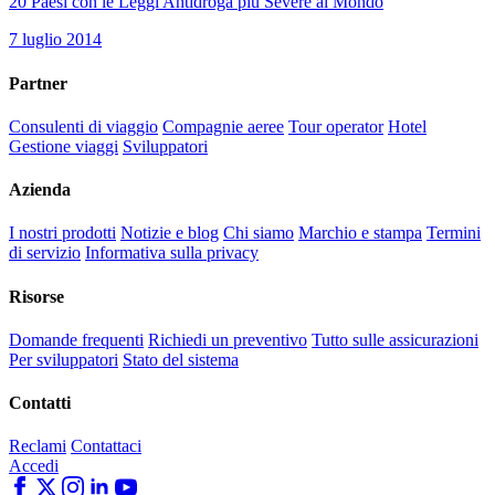
20 Paesi con le Leggi Antidroga più Severe al Mondo
7 luglio 2014
Partner
Consulenti di viaggio
Compagnie aeree
Tour operator
Hotel
Gestione viaggi
Sviluppatori
Azienda
I nostri prodotti
Notizie e blog
Chi siamo
Marchio e stampa
Termini
di servizio
Informativa sulla privacy
Risorse
Domande frequenti
Richiedi un preventivo
Tutto sulle assicurazioni
Per sviluppatori
Stato del sistema
Contatti
Reclami
Contattaci
Accedi