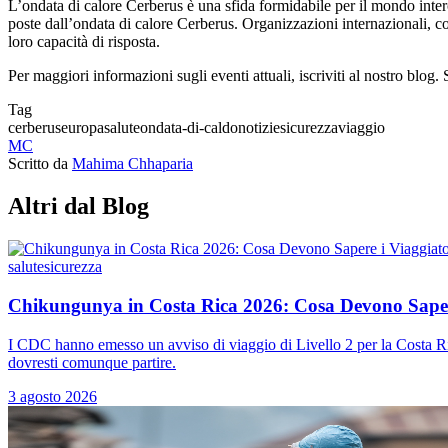
L’ondata di calore Cerberus è una sfida formidabile per il mondo inter
poste dall’ondata di calore Cerberus. Organizzazioni internazionali, c
loro capacità di risposta.
Per maggiori informazioni sugli eventi attuali, iscriviti al nostro blog
Tag
cerberus
europa
salute
ondata-di-caldo
notizie
sicurezza
viaggio
MC
Scritto da
Mahima Chhaparia
Altri dal Blog
salute
sicurezza
Chikungunya in Costa Rica 2026: Cosa Devono Sapere
I CDC hanno emesso un avviso di viaggio di Livello 2 per la Costa Ri
dovresti comunque partire.
3 agosto 2026