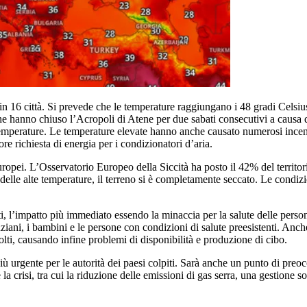
i in 16 città. Si prevede che le temperature raggiungano i 48 gradi Celsius
he hanno chiuso l’Acropoli di Atene per due sabati consecutivi a causa de
le temperature. Le temperature elevate hanno anche causato numerosi ince
e richiesta di energia per i condizionatori d’aria.
 europei. L’Osservatorio Europeo della Siccità ha posto il 42% del territ
 e delle alte temperature, il terreno si è completamente seccato. Le condi
’impatto più immediato essendo la minaccia per la salute delle persone.
nziani, i bambini e le persone con condizioni di salute preesistenti. Anche
olti, causando infine problemi di disponibilità e produzione di cibo.
iù urgente per le autorità dei paesi colpiti. Sarà anche un punto di preo
la crisi, tra cui la riduzione delle emissioni di gas serra, una gestione s