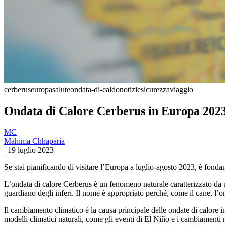
cerberus
europa
salute
ondata-di-caldo
notizie
sicurezza
viaggio
Ondata di Calore Cerberus in Europa 202
MC
Mahima Chhaparia
|
19 luglio 2023
Se stai pianificando di visitare l’Europa a luglio-agosto 2023, è fonda
L’ondata di calore Cerberus è un fenomeno naturale caratterizzato da 
guardiano degli inferi. Il nome è appropriato perché, come il cane, l’
Il cambiamento climatico è la causa principale delle ondate di calore i
modelli climatici naturali, come gli eventi di El Niño e i cambiamenti n