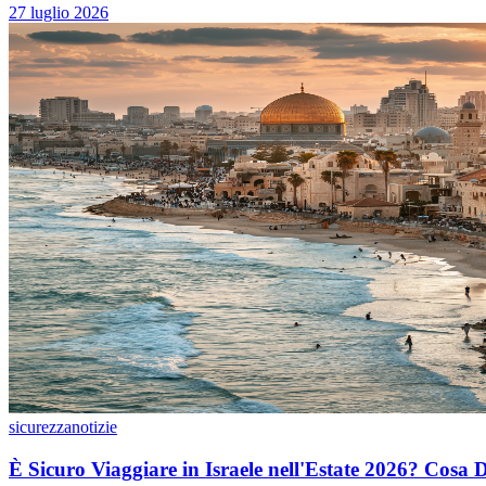
27 luglio 2026
sicurezza
notizie
È Sicuro Viaggiare in Israele nell'Estate 2026? Cosa