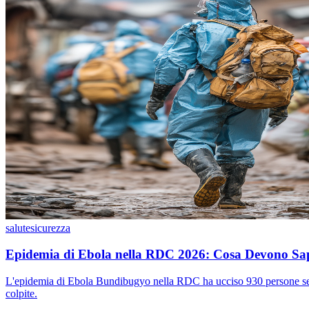
salute
sicurezza
Epidemia di Ebola nella RDC 2026: Cosa Devono Sape
L'epidemia di Ebola Bundibugyo nella RDC ha ucciso 930 persone senza u
colpite.