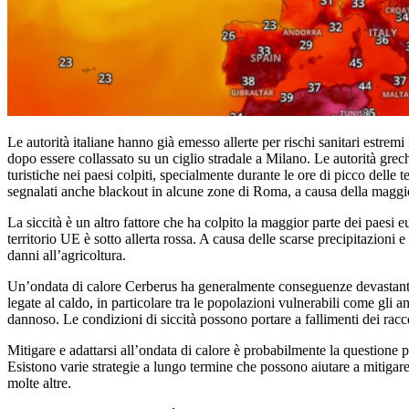
Le autorità italiane hanno già emesso allerte per rischi sanitari estrem
dopo essere collassato su un ciglio stradale a Milano. Le autorità grec
turistiche nei paesi colpiti, specialmente durante le ore di picco del
segnalati anche blackout in alcune zone di Roma, a causa della maggior
La siccità è un altro fattore che ha colpito la maggior parte dei paesi
territorio UE è sotto allerta rossa. A causa delle scarse precipitazioni
danni all’agricoltura.
Un’ondata di calore Cerberus ha generalmente conseguenze devastanti, l
legate al caldo, in particolare tra le popolazioni vulnerabili come gli a
dannoso. Le condizioni di siccità possono portare a fallimenti dei racc
Mitigare e adattarsi all’ondata di calore è probabilmente la questione p
Esistono varie strategie a lungo termine che possono aiutare a mitigare 
molte altre.