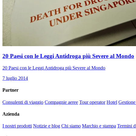
20 Paesi con le Leggi Antidroga più Severe al Mondo
20 Paesi con le Leggi Antidroga più Severe al Mondo
7 luglio 2014
Partner
Consulenti di viaggio
Compagnie aeree
Tour operator
Hotel
Gestione
Azienda
I nostri prodotti
Notizie e blog
Chi siamo
Marchio e stampa
Termini d