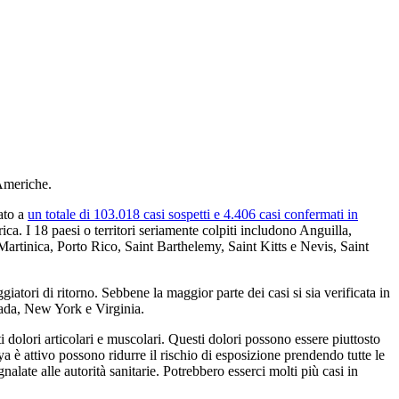
 Americhe.
ato a
un totale di 103.018 casi sospetti e 4.406 casi confermati in
ica. I 18 paesi o territori seriamente colpiti includono Anguilla,
tinica, Porto Rico, Saint Barthelemy, Saint Kitts e Nevis, Saint
giatori di ritorno. Sebbene la maggior parte dei casi si sia verificata in
evada, New York e Virginia.
i dolori articolari e muscolari. Questi dolori possono essere piuttosto
a è attivo possono ridurre il rischio di esposizione prendendo tutte le
te alle autorità sanitarie. Potrebbero esserci molti più casi in