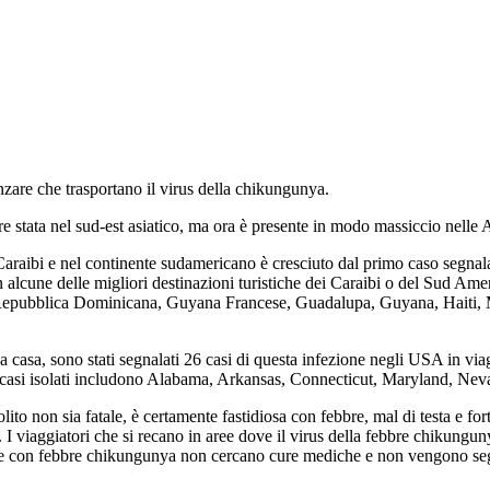
anzare che trasportano il virus della chikungunya.
 stata nel sud-est asiatico, ma ora è presente in modo massiccio nelle
 Caraibi e nel continente sudamericano è cresciuto dal primo caso segnal
in alcune delle migliori destinazioni turistiche dei Caraibi o del Sud Amer
epubblica Dominicana, Guyana Francese, Guadalupa, Guyana, Haiti, Mar
a a casa, sono stati segnalati 26 casi di questa infezione negli USA in viag
alato casi isolati includono Alabama, Arkansas, Connecticut, Maryland, N
to non sia fatale, è certamente fastidiosa con febbre, mal di testa e fort
I viaggiatori che si recano in aree dove il virus della febbre chikunguny
ne con febbre chikungunya non cercano cure mediche e non vengono segnala