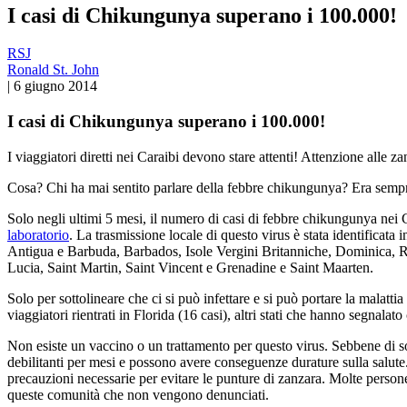
I casi di Chikungunya superano i 100.000!
RSJ
Ronald St. John
|
6 giugno 2014
I casi di Chikungunya superano i 100.000!
I viaggiatori diretti nei Caraibi devono stare attenti! Attenzione alle z
Cosa? Chi ha mai sentito parlare della febbre chikungunya? Era sempre
Solo negli ultimi 5 mesi, il numero di casi di febbre chikungunya nei
laboratorio
. La trasmissione locale di questo virus è stata identificata 
Antigua e Barbuda, Barbados, Isole Vergini Britanniche, Dominica, R
Lucia, Saint Martin, Saint Vincent e Grenadine e Saint Maarten.
Solo per sottolineare che ci si può infettare e si può portare la malatti
viaggiatori rientrati in Florida (16 casi), altri stati che hanno segn
Non esiste un vaccino o un trattamento per questo virus. Sebbene di soli
debilitanti per mesi e possono avere conseguenze durature sulla salute. 
precauzioni necessarie per evitare le punture di zanzara. Molte perso
queste comunità che non vengono denunciati.