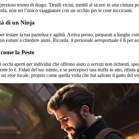
prezioso tesoro di drago. Tienili vicini, mettili al sicuro in una cintura p
da, non sei l’unico viaggiatore con un occhio per le cose luccicanti.
tà di un Ninja
r testare la tua pazienza e agilità. Arriva presto, preparati a lunghe code 
 esitare a chiedere aiuto. Ricorda, il personale aeroportuale è lì per assis
 come la Peste
i gli occhi aperti per individui che offrono aiuto o servizi non richiesti,
 lo è. Fidati del tuo istinto, e se percepisci una truffa in atto, rifiuta 
un eroe locale, proprio come quella volta che hai salvato il gatto del vi