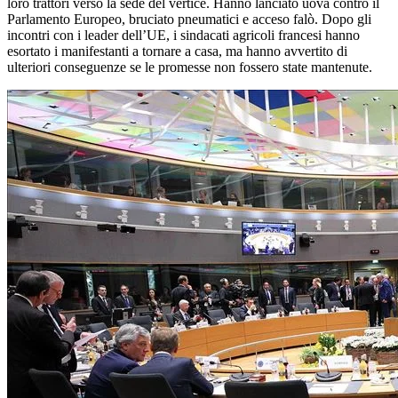
loro trattori verso la sede del vertice. Hanno lanciato uova contro il
Parlamento Europeo, bruciato pneumatici e acceso falò. Dopo gli
incontri con i leader dell’UE, i sindacati agricoli francesi hanno
esortato i manifestanti a tornare a casa, ma hanno avvertito di
ulteriori conseguenze se le promesse non fossero state mantenute.