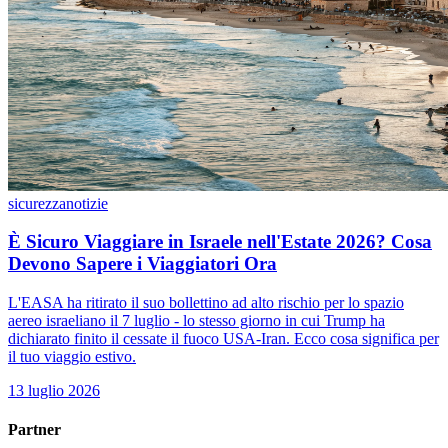
sicurezza
notizie
È Sicuro Viaggiare in Israele nell'Estate 2026? Cosa
Devono Sapere i Viaggiatori Ora
L'EASA ha ritirato il suo bollettino ad alto rischio per lo spazio
aereo israeliano il 7 luglio - lo stesso giorno in cui Trump ha
dichiarato finito il cessate il fuoco USA-Iran. Ecco cosa significa per
il tuo viaggio estivo.
13 luglio 2026
Partner