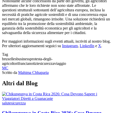
Nonostante alcune concessioni da parte dei governi, gli agricoltori
affermano che le loro richieste non sono state affrontate. Le
questioni strutturali sottostanti dell’agricoltura europea, inclusa la
necessità di pratiche agricole sostenibili e di una concorrenza equa
nei mercati globali, rimangono irrisolte. Una soluzione richiederà un
equilibrio tra la promozione della sostenibilità ambientale, la
garanzia della sostenibilità economica per gli agricoltori e la
salvaguardia della sicurezza alimentare per i cittadini.
Per maggiori informazioni sugli eventi attuali, iscriviti al nostro blog.
Per ulteriori aggiornamenti seguici su
Instagram
,
LinkedIn
e
X
.
Tag
bruxelles
business
protesta-degli-
agricoltori
francia
notizie
sicurezza
viaggio
MC
Scritto da
Mahima Chhaparia
Altri dal Blog
salute
sicurezza
Chikungunya in Costa Rica 2026: Cosa Devono