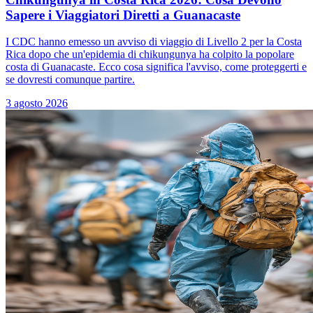
Sapere i Viaggiatori Diretti a Guanacaste
I CDC hanno emesso un avviso di viaggio di Livello 2 per la Costa
Rica dopo che un'epidemia di chikungunya ha colpito la popolare
costa di Guanacaste. Ecco cosa significa l'avviso, come proteggerti e
se dovresti comunque partire.
3 agosto 2026