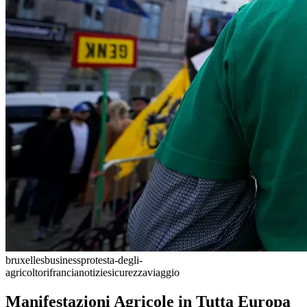
bruxelles
business
protesta-degli-
agricoltori
francia
notizie
sicurezza
viaggio
Manifestazioni Agricole in Tutta Europa