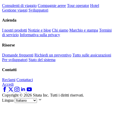
Consulenti di viaggio
Compagnie aeree
Tour operator
Hotel
Gestione viaggi
Sviluppatori
Azienda
I nostri prodotti
Notizie e blog
Chi siamo
Marchio e stampa
Termini
di servizio
Informativa sulla privacy
Risorse
Domande frequenti
Richiedi un preventivo
Tutto sulle assicurazioni
Per sviluppatori
Stato del sistema
Contatti
Reclami
Contattaci
Accedi
Copyright © 2026 Sitata Inc. Tutti i diritti riservati.
Lingua