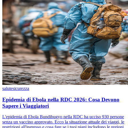
salute
sicurezza
Epidemia di Ebola nella RDC 2026: Cosa Devono
Sapere i Viaggiatori
L'epidemia di Ebola Bundibugyo nella RDC ha ucciso 930 persone
senza un vaccino approvato. Ecco la situazione attuale dei viaggi, le
restrizioni all'ingresso e cosa fare se i tuoi piani includono le regioni