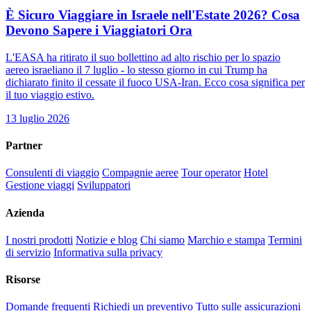
È Sicuro Viaggiare in Israele nell'Estate 2026? Cosa
Devono Sapere i Viaggiatori Ora
L'EASA ha ritirato il suo bollettino ad alto rischio per lo spazio
aereo israeliano il 7 luglio - lo stesso giorno in cui Trump ha
dichiarato finito il cessate il fuoco USA-Iran. Ecco cosa significa per
il tuo viaggio estivo.
13 luglio 2026
Partner
Consulenti di viaggio
Compagnie aeree
Tour operator
Hotel
Gestione viaggi
Sviluppatori
Azienda
I nostri prodotti
Notizie e blog
Chi siamo
Marchio e stampa
Termini
di servizio
Informativa sulla privacy
Risorse
Domande frequenti
Richiedi un preventivo
Tutto sulle assicurazioni