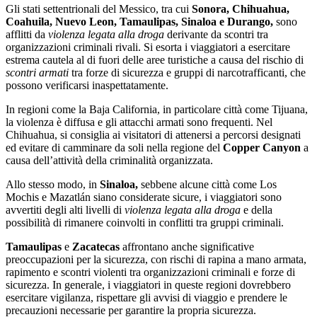
Gli stati settentrionali del Messico, tra cui
Sonora, Chihuahua,
Coahuila, Nuevo Leon, Tamaulipas, Sinaloa e Durango,
sono
afflitti da
violenza legata alla droga
derivante da scontri tra
organizzazioni criminali rivali. Si esorta i viaggiatori a esercitare
estrema cautela al di fuori delle aree turistiche a causa del rischio di
scontri armati
tra forze di sicurezza e gruppi di narcotrafficanti, che
possono verificarsi inaspettatamente.
In regioni come la Baja California, in particolare città come Tijuana,
la violenza è diffusa e gli attacchi armati sono frequenti. Nel
Chihuahua, si consiglia ai visitatori di attenersi a percorsi designati
ed evitare di camminare da soli nella regione del
Copper Canyon
a
causa dell’attività della criminalità organizzata.
Allo stesso modo, in
Sinaloa,
sebbene alcune città come Los
Mochis e Mazatlán siano considerate sicure, i viaggiatori sono
avvertiti degli alti livelli di
violenza legata alla droga
e della
possibilità di rimanere coinvolti in conflitti tra gruppi criminali.
Tamaulipas
e
Zacatecas
affrontano anche significative
preoccupazioni per la sicurezza, con rischi di rapina a mano armata,
rapimento e scontri violenti tra organizzazioni criminali e forze di
sicurezza. In generale, i viaggiatori in queste regioni dovrebbero
esercitare vigilanza, rispettare gli avvisi di viaggio e prendere le
precauzioni necessarie per garantire la propria sicurezza.