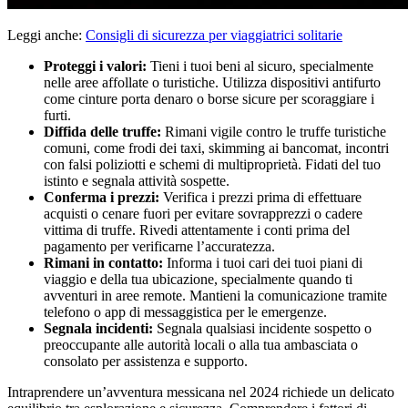
Leggi anche:
Consigli di sicurezza per viaggiatrici solitarie
Proteggi i valori:
Tieni i tuoi beni al sicuro, specialmente
nelle aree affollate o turistiche. Utilizza dispositivi antifurto
come cinture porta denaro o borse sicure per scoraggiare i
furti.
Diffida delle truffe:
Rimani vigile contro le truffe turistiche
comuni, come frodi dei taxi, skimming ai bancomat, incontri
con falsi poliziotti e schemi di multiproprietà. Fidati del tuo
istinto e segnala attività sospette.
Conferma i prezzi:
Verifica i prezzi prima di effettuare
acquisti o cenare fuori per evitare sovrapprezzi o cadere
vittima di truffe. Rivedi attentamente i conti prima del
pagamento per verificarne l’accuratezza.
Rimani in contatto:
Informa i tuoi cari dei tuoi piani di
viaggio e della tua ubicazione, specialmente quando ti
avventuri in aree remote. Mantieni la comunicazione tramite
telefono o app di messaggistica per le emergenze.
Segnala incidenti:
Segnala qualsiasi incidente sospetto o
preoccupante alle autorità locali o alla tua ambasciata o
consolato per assistenza e supporto.
Intraprendere un’avventura messicana nel 2024 richiede un delicato