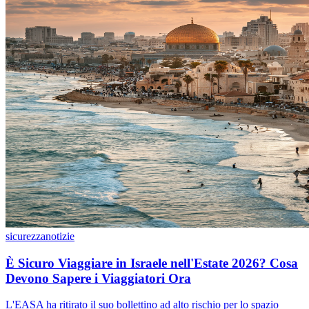
sicurezza
notizie
È Sicuro Viaggiare in Israele nell'Estate 2026? Cosa
Devono Sapere i Viaggiatori Ora
L'EASA ha ritirato il suo bollettino ad alto rischio per lo spazio