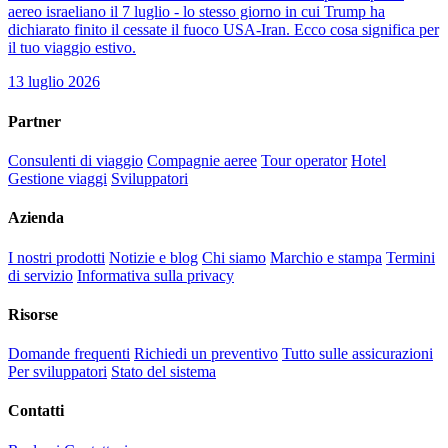
aereo israeliano il 7 luglio - lo stesso giorno in cui Trump ha
dichiarato finito il cessate il fuoco USA-Iran. Ecco cosa significa per
il tuo viaggio estivo.
13 luglio 2026
Partner
Consulenti di viaggio
Compagnie aeree
Tour operator
Hotel
Gestione viaggi
Sviluppatori
Azienda
I nostri prodotti
Notizie e blog
Chi siamo
Marchio e stampa
Termini
di servizio
Informativa sulla privacy
Risorse
Domande frequenti
Richiedi un preventivo
Tutto sulle assicurazioni
Per sviluppatori
Stato del sistema
Contatti