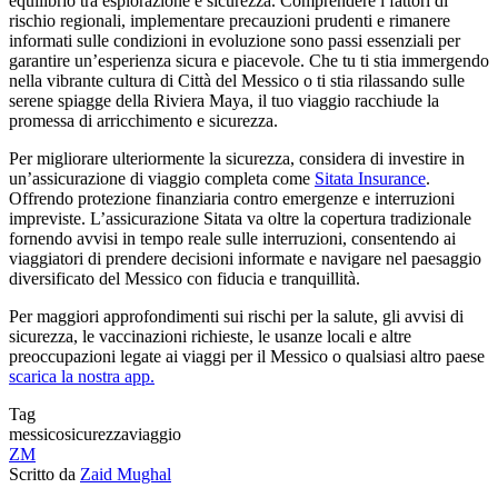
equilibrio tra esplorazione e sicurezza. Comprendere i fattori di
rischio regionali, implementare precauzioni prudenti e rimanere
informati sulle condizioni in evoluzione sono passi essenziali per
garantire un’esperienza sicura e piacevole. Che tu ti stia immergendo
nella vibrante cultura di Città del Messico o ti stia rilassando sulle
serene spiagge della Riviera Maya, il tuo viaggio racchiude la
promessa di arricchimento e sicurezza.
Per migliorare ulteriormente la sicurezza, considera di investire in
un’assicurazione di viaggio completa come
Sitata Insurance
.
Offrendo protezione finanziaria contro emergenze e interruzioni
impreviste. L’assicurazione Sitata va oltre la copertura tradizionale
fornendo avvisi in tempo reale sulle interruzioni, consentendo ai
viaggiatori di prendere decisioni informate e navigare nel paesaggio
diversificato del Messico con fiducia e tranquillità.
Per maggiori approfondimenti sui rischi per la salute, gli avvisi di
sicurezza, le vaccinazioni richieste, le usanze locali e altre
preoccupazioni legate ai viaggi per il Messico o qualsiasi altro paese
scarica la nostra app.
Tag
messico
sicurezza
viaggio
ZM
Scritto da
Zaid Mughal