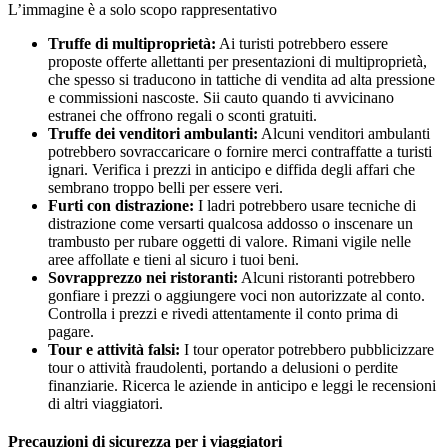
L’immagine è a solo scopo rappresentativo
Truffe di multiproprietà:
Ai turisti potrebbero essere
proposte offerte allettanti per presentazioni di multiproprietà,
che spesso si traducono in tattiche di vendita ad alta pressione
e commissioni nascoste. Sii cauto quando ti avvicinano
estranei che offrono regali o sconti gratuiti.
Truffe dei venditori ambulanti:
Alcuni venditori ambulanti
potrebbero sovraccaricare o fornire merci contraffatte a turisti
ignari. Verifica i prezzi in anticipo e diffida degli affari che
sembrano troppo belli per essere veri.
Furti con distrazione:
I ladri potrebbero usare tecniche di
distrazione come versarti qualcosa addosso o inscenare un
trambusto per rubare oggetti di valore. Rimani vigile nelle
aree affollate e tieni al sicuro i tuoi beni.
Sovrapprezzo nei ristoranti:
Alcuni ristoranti potrebbero
gonfiare i prezzi o aggiungere voci non autorizzate al conto.
Controlla i prezzi e rivedi attentamente il conto prima di
pagare.
Tour e attività falsi:
I tour operator potrebbero pubblicizzare
tour o attività fraudolenti, portando a delusioni o perdite
finanziarie. Ricerca le aziende in anticipo e leggi le recensioni
di altri viaggiatori.
Precauzioni di sicurezza per i viaggiatori