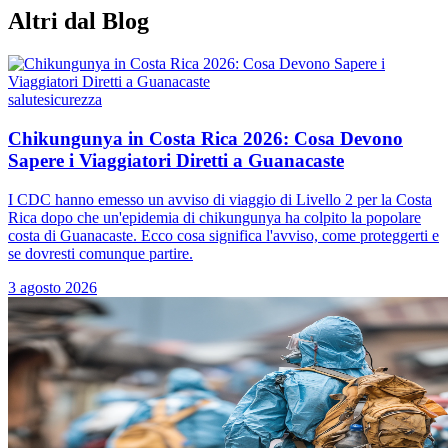
Altri dal Blog
salute
sicurezza
Chikungunya in Costa Rica 2026: Cosa Devono
Sapere i Viaggiatori Diretti a Guanacaste
I CDC hanno emesso un avviso di viaggio di Livello 2 per la Costa
Rica dopo che un'epidemia di chikungunya ha colpito la popolare
costa di Guanacaste. Ecco cosa significa l'avviso, come proteggerti e
se dovresti comunque partire.
3 agosto 2026