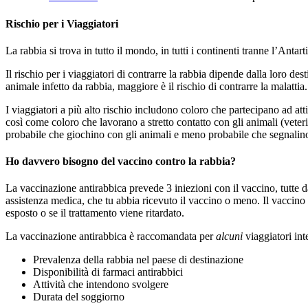
Rischio per i Viaggiatori
La rabbia si trova in tutto il mondo, in tutti i continenti tranne l’Anta
Il rischio per i viaggiatori di contrarre la rabbia dipende dalla loro d
animale infetto da rabbia, maggiore è il rischio di contrarre la malattia.
I viaggiatori a più alto rischio includono coloro che partecipano ad att
così come coloro che lavorano a stretto contatto con gli animali (veterin
probabile che giochino con gli animali e meno probabile che segnalino d
Ho davvero bisogno del vaccino contro la rabbia?
La vaccinazione antirabbica prevede 3 iniezioni con il vaccino, tutte d
assistenza medica, che tu abbia ricevuto il vaccino o meno. Il vaccino
esposto o se il trattamento viene ritardato.
La vaccinazione antirabbica è raccomandata per
alcuni
viaggiatori inte
Prevalenza della rabbia nel paese di destinazione
Disponibilità di farmaci antirabbici
Attività che intendono svolgere
Durata del soggiorno