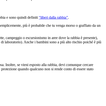
abbia e sono quindi definiti
“liberi dalla rabbia”
.
to semplicemente, più è probabile che tu venga morso o graffiato da un
rotte, campeggio o escursionismo in aree dove la rabbia è presente),
ri di laboratorio). Anche i bambini sono a più alto rischio poiché è più
sa. Inoltre, se vieni esposto alla rabbia, devi comunque cercare
re protezione quando qualcuno non si rende conto di essere stato