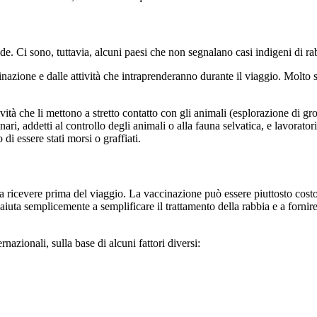
rtide. Ci sono, tuttavia, alcuni paesi che non segnalano casi indigeni di r
estinazione e dalle attività che intraprenderanno durante il viaggio. Mol
ività che li mettono a stretto contatto con gli animali (esplorazione di g
ari, addetti al controllo degli animali o alla fauna selvatica, e lavorato
i essere stati morsi o graffiati.
a ricevere prima del viaggio. La vaccinazione può essere piuttosto costo
 aiuta semplicemente a semplificare il trattamento della rabbia e a forni
rnazionali, sulla base di alcuni fattori diversi: