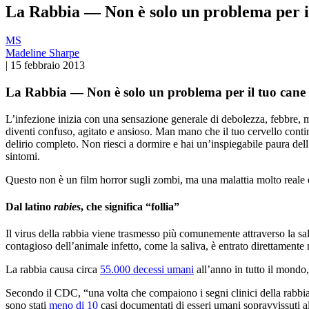
La Rabbia — Non è solo un problema per i
MS
Madeline Sharpe
|
15 febbraio 2013
La Rabbia — Non è solo un problema per il tuo cane
L’infezione inizia con una sensazione generale di debolezza, febbre, ma
diventi confuso, agitato e ansioso. Man mano che il tuo cervello conti
delirio completo. Non riesci a dormire e hai un’inspiegabile paura del
sintomi.
Questo non è un film horror sugli zombi, ma una malattia molto reale
Dal latino
rabies
, che significa “follia”
Il virus della rabbia viene trasmesso più comunemente attraverso la sa
contagioso dell’animale infetto, come la saliva, è entrato direttamente 
La rabbia causa circa
55.000 decessi umani
all’anno in tutto il mondo
Secondo il CDC, “una volta che compaiono i segni clinici della rabbia,
sono stati
meno di 10
casi documentati di esseri umani sopravvissuti al