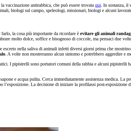
la vaccinazione antirabbica, che può essere trovata
qui
. In sostanza, il
imali, biologi sul campo, speleologi, missionari, biologi e alcuni lavorato
 farlo, la cosa più importante da ricordare è
evitare gli animali randag
mbrare molto dolce, soffice e bisognoso di coccole, ma pensaci due volte
 escreto nella saliva di animali infetti diversi giorni prima che mostrin
alo
. A volte non mostreranno alcun sintomo e potrebbero aggredire e m
atici. I pipistrelli sono portatori comuni della rabbia e alcuni pipistrel
sapone e acqua pulita. Cerca immediatamente assistenza medica. La prof
o l’esposizione. La decisione di iniziare la profilassi post-esposizione d