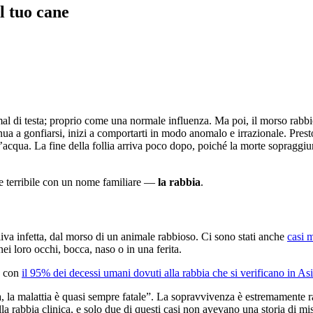
l tuo cane
l di testa; proprio come una normale influenza. Ma poi, il morso rabbios
nua a gonfiarsi, inizi a comportarti in modo anomalo e irrazionale. Pres
l’acqua. La fine della follia arriva poco dopo, poiché la morte sopraggi
 e terribile con un nome familiare —
la rabbia
.
liva infetta, dal morso di un animale rabbioso. Ci sono stati anche
casi m
nei loro occhi, bocca, naso o in una ferita.
, con
il 95% dei decessi umani dovuti alla rabbia che si verificano in Asi
 la malattia è quasi sempre fatale”. La sopravvivenza è estremamente ra
la rabbia clinica, e solo due di questi casi non avevano una storia di mi