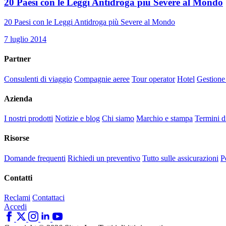
20 Paesi con le Leggi Antidroga più Severe al Mondo
20 Paesi con le Leggi Antidroga più Severe al Mondo
7 luglio 2014
Partner
Consulenti di viaggio
Compagnie aeree
Tour operator
Hotel
Gestione
Azienda
I nostri prodotti
Notizie e blog
Chi siamo
Marchio e stampa
Termini d
Risorse
Domande frequenti
Richiedi un preventivo
Tutto sulle assicurazioni
P
Contatti
Reclami
Contattaci
Accedi