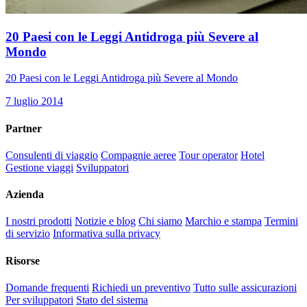
20 Paesi con le Leggi Antidroga più Severe al
Mondo
20 Paesi con le Leggi Antidroga più Severe al Mondo
7 luglio 2014
Partner
Consulenti di viaggio
Compagnie aeree
Tour operator
Hotel
Gestione viaggi
Sviluppatori
Azienda
I nostri prodotti
Notizie e blog
Chi siamo
Marchio e stampa
Termini
di servizio
Informativa sulla privacy
Risorse
Domande frequenti
Richiedi un preventivo
Tutto sulle assicurazioni
Per sviluppatori
Stato del sistema