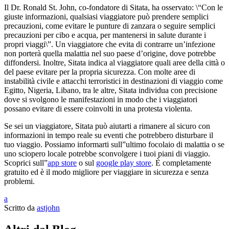
Il Dr. Ronald St. John, co-fondatore di Sitata, ha osservato: \“Con le
giuste informazioni, qualsiasi viaggiatore può prendere semplici
precauzioni, come evitare le punture di zanzara o seguire semplici
precauzioni per cibo e acqua, per mantenersi in salute durante i
propri viaggi\”. Un viaggiatore che evita di contrarre un’infezione
non porterà quella malattia nel suo paese d’origine, dove potrebbe
diffondersi. Inoltre, Sitata indica al viaggiatore quali aree della città o
del paese evitare per la propria sicurezza. Con molte aree di
instabilità civile e attacchi terroristici in destinazioni di viaggio come
Egitto, Nigeria, Libano, tra le altre, Sitata individua con precisione
dove si svolgono le manifestazioni in modo che i viaggiatori
possano evitare di essere coinvolti in una protesta violenta.
Se sei un viaggiatore, Sitata può aiutarti a rimanere al sicuro con
informazioni in tempo reale su eventi che potrebbero disturbare il
tuo viaggio. Possiamo informarti sull”ultimo focolaio di malattia o se
uno sciopero locale potrebbe sconvolgere i tuoi piani di viaggio.
Scoprici sull”
app store
o sul
google play store
. È completamente
gratuito ed è il modo migliore per viaggiare in sicurezza e senza
problemi.
a
Scritto da
astjohn