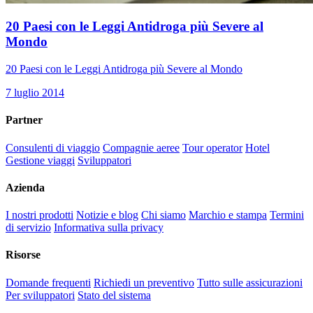
20 Paesi con le Leggi Antidroga più Severe al
Mondo
20 Paesi con le Leggi Antidroga più Severe al Mondo
7 luglio 2014
Partner
Consulenti di viaggio
Compagnie aeree
Tour operator
Hotel
Gestione viaggi
Sviluppatori
Azienda
I nostri prodotti
Notizie e blog
Chi siamo
Marchio e stampa
Termini
di servizio
Informativa sulla privacy
Risorse
Domande frequenti
Richiedi un preventivo
Tutto sulle assicurazioni
Per sviluppatori
Stato del sistema