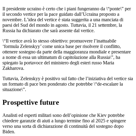
Il presidente ucraino è certo che i piani fungeranno da \“ponte\” per
il secondo vertice per la pace guidato dall’Ucraina proposto a
novembre. L’idea del vertice è stata suggerita a una manciata di
paesi del Sud del mondo in agosto. Tuttavia, il 21 settembre, la
Russia ha dichiarato che sarà assente dal vertice.
\“Il vertice avrà lo stesso obiettivo: promuovere l’inattuabile
‘formula Zelenskyy’ come unica base per risolvere il conflitto,
ottenere sostegno da parte della maggioranza mondiale e presentare
a nome di essa un ultimatum di capitolazione alla Russia\”, ha
spiegato la portavoce del ministero degli esteri russo Maria
Zakharova.
Tuttavia, Zelenskyy è positivo sul fatto che l’iniziativa del vertice sia
un formato di pace ben ponderato che potrebbe \“de-escalare la
situazione\”.
Prospettive future
Analisti ed esperti militari sono dell’opinione che Kiev potrebbe
chiedere garanzie di aiuti a lungo termine fino al 2025 e spingere
verso una sorta di dichiarazione di continuità del sostegno dopo
Biden.