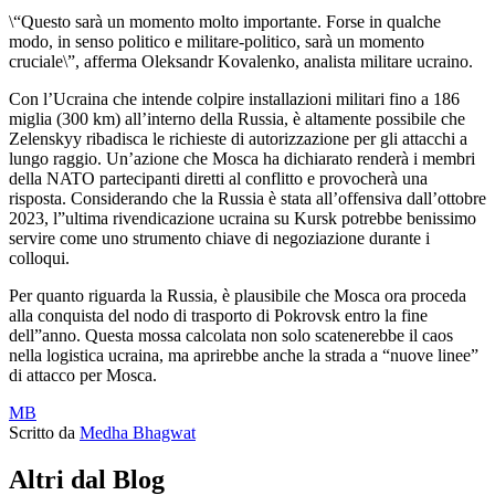
\“Questo sarà un momento molto importante. Forse in qualche
modo, in senso politico e militare-politico, sarà un momento
cruciale\”, afferma Oleksandr Kovalenko, analista militare ucraino.
Con l’Ucraina che intende colpire installazioni militari fino a 186
miglia (300 km) all’interno della Russia, è altamente possibile che
Zelenskyy ribadisca le richieste di autorizzazione per gli attacchi a
lungo raggio. Un’azione che Mosca ha dichiarato renderà i membri
della NATO partecipanti diretti al conflitto e provocherà una
risposta. Considerando che la Russia è stata all’offensiva dall’ottobre
2023, l”ultima rivendicazione ucraina su Kursk potrebbe benissimo
servire come uno strumento chiave di negoziazione durante i
colloqui.
Per quanto riguarda la Russia, è plausibile che Mosca ora proceda
alla conquista del nodo di trasporto di Pokrovsk entro la fine
dell”anno. Questa mossa calcolata non solo scatenerebbe il caos
nella logistica ucraina, ma aprirebbe anche la strada a “nuove linee”
di attacco per Mosca.
MB
Scritto da
Medha Bhagwat
Altri dal Blog