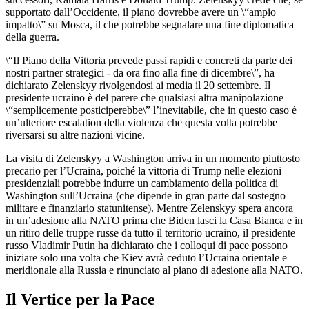
supportato dall’Occidente, il piano dovrebbe avere un \“ampio
impatto\” su Mosca, il che potrebbe segnalare una fine diplomatica
della guerra.
\“Il Piano della Vittoria prevede passi rapidi e concreti da parte dei
nostri partner strategici - da ora fino alla fine di dicembre\”, ha
dichiarato Zelenskyy rivolgendosi ai media il 20 settembre. Il
presidente ucraino è del parere che qualsiasi altra manipolazione
\“semplicemente posticiperebbe\” l’inevitabile, che in questo caso è
un’ulteriore escalation della violenza che questa volta potrebbe
riversarsi su altre nazioni vicine.
La visita di Zelenskyy a Washington arriva in un momento piuttosto
precario per l’Ucraina, poiché la vittoria di Trump nelle elezioni
presidenziali potrebbe indurre un cambiamento della politica di
Washington sull’Ucraina (che dipende in gran parte dal sostegno
militare e finanziario statunitense). Mentre Zelenskyy spera ancora
in un’adesione alla NATO prima che Biden lasci la Casa Bianca e in
un ritiro delle truppe russe da tutto il territorio ucraino, il presidente
russo Vladimir Putin ha dichiarato che i colloqui di pace possono
iniziare solo una volta che Kiev avrà ceduto l’Ucraina orientale e
meridionale alla Russia e rinunciato al piano di adesione alla NATO.
Il Vertice per la Pace