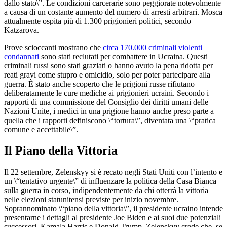
dallo stato\”. Le condizioni carcerarie sono peggiorate notevolmente
a causa di un costante aumento del numero di arresti arbitrari. Mosca
attualmente ospita più di 1.300 prigionieri politici, secondo
Katzarova.
Prove scioccanti mostrano che
circa 170.000 criminali violenti
condannati
sono stati reclutati per combattere in Ucraina. Questi
criminali russi sono stati graziati o hanno avuto la pena ridotta per
reati gravi come stupro e omicidio, solo per poter partecipare alla
guerra. È stato anche scoperto che le prigioni russe rifiutano
deliberatamente le cure mediche ai prigionieri ucraini. Secondo i
rapporti di una commissione del Consiglio dei diritti umani delle
Nazioni Unite, i medici in una prigione hanno anche preso parte a
quella che i rapporti definiscono \“tortura\”, diventata una \“pratica
comune e accettabile\”.
Il Piano della Vittoria
Il 22 settembre, Zelenskyy si è recato negli Stati Uniti con l’intento e
un \“tentativo urgente\” di influenzare la politica della Casa Bianca
sulla guerra in corso, indipendentemente da chi otterrà la vittoria
nelle elezioni statunitensi previste per inizio novembre.
Soprannominato \“piano della vittoria\”, il presidente ucraino intende
presentarne i dettagli al presidente Joe Biden e ai suoi due potenziali
successori, Kamala Harris e Donald Trump. Zelenskyy crede che, se