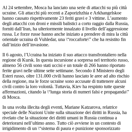
Al 24 settembre, Mosca ha lanciato una serie di attacchi su più città
ucraine. Gli attacchi più recenti a Zaporizhzhia e Arkhangelskoe
hanno causato rispettivamente 23 feriti gravi e 3 vittime. L’aumento
degli attacchi con droni e missili balistici a corto raggio dalla Russia,
forniti dall’Iran, ha ulteriormente innalzato il livello dell’aggressione
russa. Le forze russe hanno anche iniziato a prendere di mira la città
orientale ucraina di Vuhledar, una \“roccaforte\” che ha resistito fin
dall’inizio dell’invasione.
Il 6 agosto, l’Ucraina ha iniziato il suo attacco transfrontaliero nella
regione di Kursk. In questa incursione a sorpresa nel territorio russo,
almeno 56 civili sono stati uccisi e un totale di 266 hanno riportato
ferite gravi nelle ultime sette settimane. Secondo il Ministero degli
Esteri russo, oltre 131.000 civili hanno lasciato le aree ad alto rischio
della regione, ma le forze ucraine sono accusate di trattenere alcuni
civili contro la loro volontà. Tuttavia, Kiev ha respinto tutte queste
affermazioni, citando la \“lunga storia di numeri falsi e propaganda\”
di Mosca.
In una svolta illecita degli eventi, Mariane Katzarova, relatrice
speciale delle Nazioni Unite sulla situazione dei diritti in Russia, ha
rivelato che la situazione dei diritti umani in Russia continua a
deteriorarsi nell’ultimo anno. Tutto ciò avviene in un contesto di
irrigidimento di un \“sistema di paura e punizione sponsorizzato