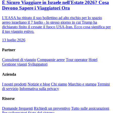
È Sicuro Viaggiare in Israele nell'Estate 2026? Cosa
Devono Sapere i Viaggiatori Ora
L'EASA ha ritirato il suo bollettino ad alto rischio per lo spazio
aereo israeliano il 7 luglio - lo stesso giorno in cui Trump ha
dichiarato finito il cessate il fuoco USA-Iran. Ecco cosa significa per
il tuo viaggio estivo.
13 luglio 2026
Partner
Consulenti di viaggio
Compagnie aeree
Tour operator
Hotel
Gestione viaggi
Sviluppatori
Azienda
I nostri prodotti
Notizie e blog
Chi siamo
Marchio e stampa
Termini
di servizio
Informativa sulla privacy
Risorse
Domande frequenti
Richiedi un preventivo
Tutto sulle assicurazioni
Per sviluppatori
Stato del sistema