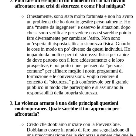
Puoi fare un esempio di un momento in cui hai dovuto
affrontare una crisi di sicurezza e come l’hai mitigata?
Onestamente, sono stata molto fortunata e non ho avuto
un problema che ho dovuto gestire personalmente. Ho
una “mente da ingegnere” e osservo le situazioni dopo
che si sono verificate per vedere cosa si sarebbe potuto
fare diversamente per cambiare l’esito. Non sono
un’esperta di risposta tattica o sicurezza fisica. Guardo
le cose in modo un po’ diverso da questi individui. Ho
imparato da molti esperti di sicurezza fisica per capire
da dove partono con il loro addestramento e le loro
prospettive, e poi porto i miei pensieri da “persona
comune” per affinare meglio i nostri programmi di
formazione e le conversazioni. Voglio rendere il
concetto di “sicurezza” più confortevole per il grande
pubblico in modo che partecipino e si assumano la
responsabilità della propria sicurezza.
La violenza armata è una delle principali questioni
contemporanee. Quale sarebbe il tuo approccio per
affrontarla?
Credo che dobbiamo iniziare con la Prevenzione.
Dobbiamo essere in grado di fare una segnalazione di
una preoccupazione per la sicurezza e sapere che quella