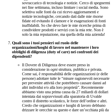
sovraccarico di tecnologia e notizie. Cerco di spegnermi
nei fine settimana, incluso limitare i social media. Sono
selettiva sulle fonti da cui ricevo aggiornamenti e
notizie tecnologiche, cercando dati dalle mie risorse
fidate ed evitando il clamore e le esagerazioni di fonti
inaffidabili. So che devo fare le mie ricerche prima di
condividere prodotti e servizi con la mia rete. Non è
solo la mia reputazione, ma quella della mia azienda!
Quali sono i tuoi pensieri sul ruolo delle
organizzazioni/luoghi di lavoro nel mantenere i loro
obblighi di diligenza (duty of care) nei confronti dei
dipendenti?
Il Dovere di Diligenza deve essere preso in
considerazione in
ogni
struttura, pubblica e privata.
Come sai, è responsabilità delle organizzazioni (e delle
persone) adottare tutte le “misure ragionevoli necessarie
per prevenire attività che potrebbero causare danni ad
altri individui e/o alla loro proprietà”. Recentemente
abbiamo visto una prima causa da 27 miliardi di dollari
intentata dai sopravvissuti alla sparatoria di Uvalde
contro il distretto scolastico, le forze dell’ordine e altri.
Credo che organizzazioni e luoghi di lavoro debbano
drizzare le orecchie su questo e dare un’occhiata più da