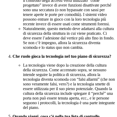
il controllo degli accessi verrà utilizzato “come
progettato” invece di avere funzioni disattivate perché
sono una seccatura (o non bypassate con sassi per
tenere aperte le porte per comodità). I sistemi video
possono entrare in gioco con la loro tecnologia più
recente invece di essere usati come strumenti forensi.
Naturalmente, questo metodo deve adattarsi alla cultura
di sicurezza della struttura in cui viene praticato. Ci
deve essere l’adesione dal vertice più alto fino in fondo.
Se non c’è impegno, allora la sicurezza diventa
scomoda e lo status quo non cambia.
Che ruolo gioca la tecnologia nel tuo piano di sicurezza?
La tecnologia viene dopo la creazione della cultura
della sicurezza. Come accennato sopra, se nessuno
intende seguire la politica di sicurezza, allora la
tecnologia diventa scomoda con “falsi allarmi” (che non
sono veramente falsi, vero?) e la tecnologia smette di
essere utilizzata per il suo pieno potenziale. Quando la
cultura della sicurezza include spiegare il “perché” una
porta non può essere tenuta aperta, ecc., e le persone
seguono i protocolli, la tecnologia è una parte integrante
del piano.
Quando viaggi, cosa c’è nella tua lista di controllo