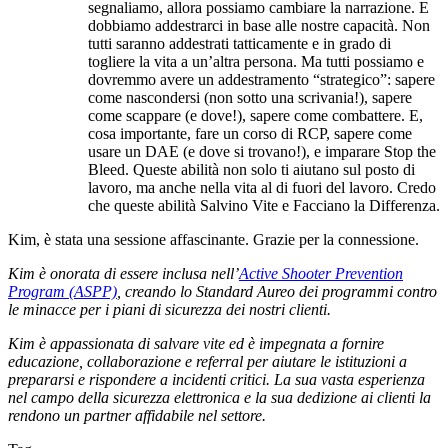
segnaliamo, allora possiamo cambiare la narrazione. E
dobbiamo addestrarci in base alle nostre capacità. Non
tutti saranno addestrati tatticamente e in grado di
togliere la vita a un’altra persona. Ma tutti possiamo e
dovremmo avere un addestramento “strategico”: sapere
come nascondersi (non sotto una scrivania!), sapere
come scappare (e dove!), sapere come combattere. E,
cosa importante, fare un corso di RCP, sapere come
usare un DAE (e dove si trovano!), e imparare Stop the
Bleed. Queste abilità non solo ti aiutano sul posto di
lavoro, ma anche nella vita al di fuori del lavoro. Credo
che queste abilità Salvino Vite e Facciano la Differenza.
Kim, è stata una sessione affascinante. Grazie per la connessione.
Kim è onorata di essere inclusa nell’
Active Shooter Prevention
Program (ASPP)
, creando lo Standard Aureo dei programmi contro
le minacce per i piani di sicurezza dei nostri clienti.
Kim è appassionata di salvare vite ed è impegnata a fornire
educazione, collaborazione e referral per aiutare le istituzioni a
prepararsi e rispondere a incidenti critici. La sua vasta esperienza
nel campo della sicurezza elettronica e la sua dedizione ai clienti la
rendono un partner affidabile nel settore.