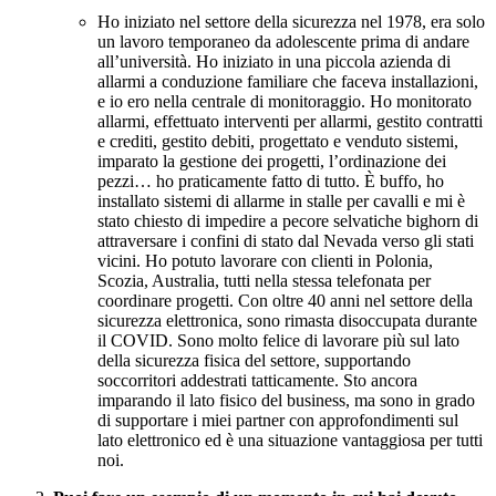
Ho iniziato nel settore della sicurezza nel 1978, era solo
un lavoro temporaneo da adolescente prima di andare
all’università. Ho iniziato in una piccola azienda di
allarmi a conduzione familiare che faceva installazioni,
e io ero nella centrale di monitoraggio. Ho monitorato
allarmi, effettuato interventi per allarmi, gestito contratti
e crediti, gestito debiti, progettato e venduto sistemi,
imparato la gestione dei progetti, l’ordinazione dei
pezzi… ho praticamente fatto di tutto. È buffo, ho
installato sistemi di allarme in stalle per cavalli e mi è
stato chiesto di impedire a pecore selvatiche bighorn di
attraversare i confini di stato dal Nevada verso gli stati
vicini. Ho potuto lavorare con clienti in Polonia,
Scozia, Australia, tutti nella stessa telefonata per
coordinare progetti. Con oltre 40 anni nel settore della
sicurezza elettronica, sono rimasta disoccupata durante
il COVID. Sono molto felice di lavorare più sul lato
della sicurezza fisica del settore, supportando
soccorritori addestrati tatticamente. Sto ancora
imparando il lato fisico del business, ma sono in grado
di supportare i miei partner con approfondimenti sul
lato elettronico ed è una situazione vantaggiosa per tutti
noi.