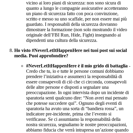
vicino ai loro piani di sicurezza: non sono sicura di
quanto a lungo le compagnie assicurative accetteranno
un piano di sicurezza fatto con poca convinzione,
scritto e messo su uno scaffale, per non essere mai più
guardato. I responsabili della sicurezza dovranno
dimostrare la formazione (non solo mostrando il video
originale dell’FBI Run, Hide, Fight) insegnando ai
dipendenti una cultura della sicurezza.
Ho visto #NeverLetItHappenHere nei tuoi post sui social
media. Puoi approfondire?
#NeverLetItHappenHere è il mio grido di battaglia
-
Credo che tu, io e tutte le persone comuni dobbiamo
prendere l’iniziativa e assumerci la responsabilità di
essere consapevoli di ciò che ci circonda, consapevoli
delle altre persone e disposti a segnalare una
preoccupazione. In ogni intervista dopo un incidente di
sparatoria senti qualcuno dire: “Non avrei mai pensato
che potesse succedere qui”. Ognuno degli eventi di
sparatoria ha avuto una sorta di “bandiera rossa”, un
indicatore pre-incidente, prima che l’evento si
verificasse. Se ci assumiamo la responsabilità della
nostra sicurezza, segnaliamo le nostre preoccupazioni,
abbiamo fiducia che verrà intrapresa un’azione quando