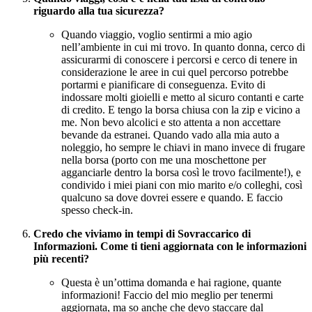
riguardo alla tua sicurezza?
Quando viaggio, voglio sentirmi a mio agio
nell’ambiente in cui mi trovo. In quanto donna, cerco di
assicurarmi di conoscere i percorsi e cerco di tenere in
considerazione le aree in cui quel percorso potrebbe
portarmi e pianificare di conseguenza. Evito di
indossare molti gioielli e metto al sicuro contanti e carte
di credito. E tengo la borsa chiusa con la zip e vicino a
me. Non bevo alcolici e sto attenta a non accettare
bevande da estranei. Quando vado alla mia auto a
noleggio, ho sempre le chiavi in mano invece di frugare
nella borsa (porto con me una moschettone per
agganciarle dentro la borsa così le trovo facilmente!), e
condivido i miei piani con mio marito e/o colleghi, così
qualcuno sa dove dovrei essere e quando. E faccio
spesso check-in.
Credo che viviamo in tempi di Sovraccarico di
Informazioni. Come ti tieni aggiornata con le informazioni
più recenti?
Questa è un’ottima domanda e hai ragione, quante
informazioni! Faccio del mio meglio per tenermi
aggiornata, ma so anche che devo staccare dal