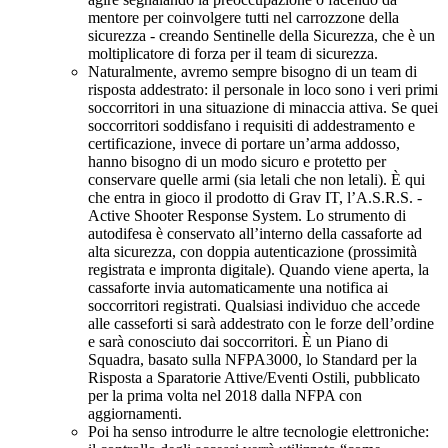
mentore per coinvolgere tutti nel carrozzone della
sicurezza - creando Sentinelle della Sicurezza, che è un
moltiplicatore di forza per il team di sicurezza.
Naturalmente, avremo sempre bisogno di un team di
risposta addestrato: il personale in loco sono i veri primi
soccorritori in una situazione di minaccia attiva. Se quei
soccorritori soddisfano i requisiti di addestramento e
certificazione, invece di portare un’arma addosso,
hanno bisogno di un modo sicuro e protetto per
conservare quelle armi (sia letali che non letali). È qui
che entra in gioco il prodotto di Grav IT, l’A.S.R.S. -
Active Shooter Response System. Lo strumento di
autodifesa è conservato all’interno della cassaforte ad
alta sicurezza, con doppia autenticazione (prossimità
registrata e impronta digitale). Quando viene aperta, la
cassaforte invia automaticamente una notifica ai
soccorritori registrati. Qualsiasi individuo che accede
alle casseforti si sarà addestrato con le forze dell’ordine
e sarà conosciuto dai soccorritori. È un Piano di
Squadra, basato sulla NFPA3000, lo Standard per la
Risposta a Sparatorie Attive/Eventi Ostili, pubblicato
per la prima volta nel 2018 dalla NFPA con
aggiornamenti.
Poi ha senso introdurre le altre tecnologie elettroniche: