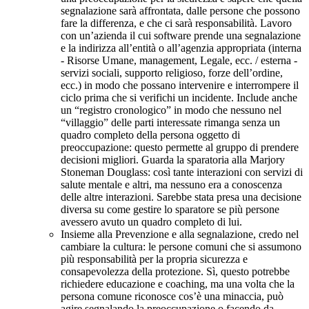
segnalazione sarà affrontata, dalle persone che possono
fare la differenza, e che ci sarà responsabilità. Lavoro
con un’azienda il cui software prende una segnalazione
e la indirizza all’entità o all’agenzia appropriata (interna
- Risorse Umane, management, Legale, ecc. / esterna -
servizi sociali, supporto religioso, forze dell’ordine,
ecc.) in modo che possano intervenire e interrompere il
ciclo prima che si verifichi un incidente. Include anche
un “registro cronologico” in modo che nessuno nel
“villaggio” delle parti interessate rimanga senza un
quadro completo della persona oggetto di
preoccupazione: questo permette al gruppo di prendere
decisioni migliori. Guarda la sparatoria alla Marjory
Stoneman Douglass: così tante interazioni con servizi di
salute mentale e altri, ma nessuno era a conoscenza
delle altre interazioni. Sarebbe stata presa una decisione
diversa su come gestire lo sparatore se più persone
avessero avuto un quadro completo di lui.
Insieme alla Prevenzione e alla segnalazione, credo nel
cambiare la cultura: le persone comuni che si assumono
più responsabilità per la propria sicurezza e
consapevolezza della protezione. Sì, questo potrebbe
richiedere educazione e coaching, ma una volta che la
persona comune riconosce cos’è una minaccia, può
agire segnalando la preoccupazione o facendo da