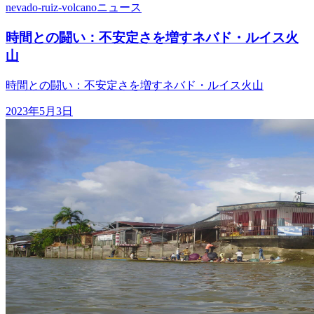
nevado-ruiz-volcano
ニュース
時間との闘い：不安定さを増すネバド・ルイス火
山
時間との闘い：不安定さを増すネバド・ルイス火山
2023年5月3日