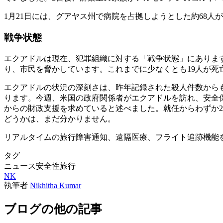
1月21日には、グアヤス州で病院を占拠しようとした約68人
戦争状態
エクアドルは現在、犯罪組織に対する「戦争状態」にありま
り、市民を脅かしています。これまでに少なくとも19人が死
エクアドルの状況の深刻さは、昨年記録された殺人件数からも説
ります。今週、米国の政府関係者がエクアドルを訪れ、安全
からの財政支援を求めていると述べました。就任からわずか
どうかは、まだ分かりません。
リアルタイムの旅行障害通知、遠隔医療、フライト追跡機能を備え
タグ
ニュース
安全性
旅行
NK
執筆者
Nikhitha Kumar
ブログの他の記事