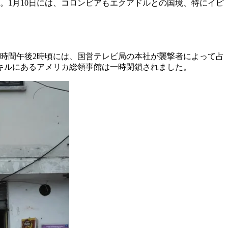
。1月10日には、コロンビアもエクアドルとの国境、特にイピ
地時間午後2時頃には、国営テレビ局の本社が襲撃者によって占
キルにあるアメリカ総領事館は一時閉鎖されました。