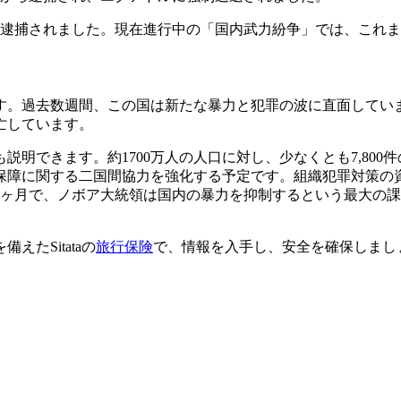
が逮捕されました。現在進行中の「国内武力紛争」では、これま
す。過去数週間、この国は新たな暴力と犯罪の波に直面してい
亡しています。
明できます。約1700万人の人口に対し、少なくとも7,80
保障に関する二国間協力を強化する予定です。組織犯罪対策の
2ヶ月で、ノボア大統領は国内の暴力を抑制するという最大の
たSitataの
旅行保険
で、情報を入手し、安全を確保しまし