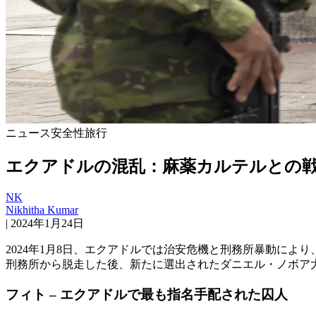
ニュース
安全性
旅行
エクアドルの混乱：麻薬カルテルとの
NK
Nikhitha Kumar
|
2024年1月24日
2024年1月8日、エクアドルでは治安危機と刑務所暴動に
刑務所から脱走した後、新たに選出されたダニエル・ノボア
フィト – エクアドルで最も指名手配された囚人