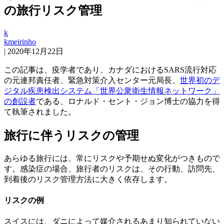
の旅行リスク管理
k
kmeirinho
|
2020年12月22日
この記事は、疫学者であり、カナダにおけるSARS流行対応
の元連邦責任者、緊急対策介入センター元局長、
世界初のデ
ジタル疾患検出システム「世界公衆衛生情報ネットワーク」
の創設者
である、ロナルド・セント・ジョン博士の協力を得
て執筆されました。
旅行に伴うリスクの管理
あらゆる旅行には、常にリスクや予期せぬ変化がつきもので
す。感染症の場合、旅行者のリスクは、その行動、訪問先、
到着後のリスク管理方法に大きく依存します。
リスクの例
スイスには、ダニによって媒介されるあまり知られていない