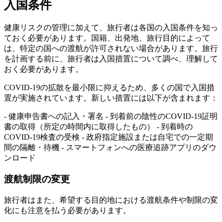
入国条件
健康リスクの管理に加えて、旅行者は各国の入国条件を知っ
ておく必要があります。国籍、出発地、旅行目的によって
は、特定の国への渡航が許可されない場合があります。旅行
を計画する前に、旅行者は入国措置について調べ、理解して
おく必要があります。
COVID-19の拡散を最小限に抑えるため、多くの国で入国措
置が実施されています。新しい措置には以下が含まれます：
- 健康申告書への記入・署名 - 到着前の陰性のCOVID-19証明
書の取得（所定の時間内に取得したもの） - 到着時の
COVID-19検査の受検 - 政府指定施設または自宅での一定期
間の隔離・待機 - スマートフォンへの医療追跡アプリのダウ
ンロード
渡航制限の変更
旅行者はまた、希望する目的地における渡航条件や制限の変
化にも注意を払う必要があります。