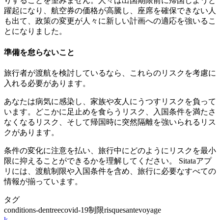
りすることを望みません。人々は出国期限前に帰国しようと
躍起になり、航空券の価格が高騰し、座席を確保できない人
も出て、政策の変更が人々に新しい計画への適応を強いるこ
とになりました。
準備を怠らないこと
旅行者が渡航を検討しているなら、これらのリスクを考慮に
入れる必要があります。
あなたは病気に感染し、家族や友人にうつすリスクを負って
います。どこかに足止めを食らうリスク、入国条件を満たさ
なくなるリスク、そして帰国時に突然隔離を強いられるリス
クがあります。
条件の変化に注意を払い、旅行中にどのようにリスクを最小
限に抑えることができるかを理解してください。 Sitataアプ
リには、渡航制限や入国条件を含め、旅行に必要なすべての
情報が揃っています。
タグ
conditions-dentree
covid-19
制限
risque
sante
voyage
k