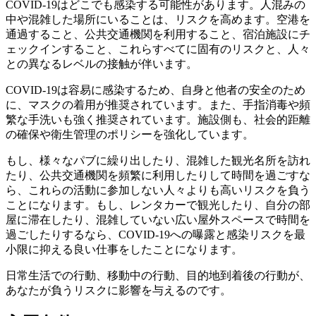
COVID-19はどこでも感染する可能性があります。人混みの
中や混雑した場所にいることは、リスクを高めます。空港を
通過すること、公共交通機関を利用すること、宿泊施設にチ
ェックインすること、これらすべてに固有のリスクと、人々
との異なるレベルの接触が伴います。
COVID-19は容易に感染するため、自身と他者の安全のため
に、マスクの着用が推奨されています。また、手指消毒や頻
繁な手洗いも強く推奨されています。施設側も、社会的距離
の確保や衛生管理のポリシーを強化しています。
もし、様々なパブに繰り出したり、混雑した観光名所を訪れ
たり、公共交通機関を頻繁に利用したりして時間を過ごすな
ら、これらの活動に参加しない人々よりも高いリスクを負う
ことになります。もし、レンタカーで観光したり、自分の部
屋に滞在したり、混雑していない広い屋外スペースで時間を
過ごしたりするなら、COVID-19への曝露と感染リスクを最
小限に抑える良い仕事をしたことになります。
日常生活での行動、移動中の行動、目的地到着後の行動が、
あなたが負うリスクに影響を与えるのです。