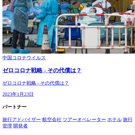
中国
コロナウイルス
ゼロコロナ戦略 - その代償は？
ゼロコロナ戦略 - その代償は？
2023年1月23日
パートナー
旅行アドバイザー
航空会社
ツアーオペレーター
ホテル
旅行
管理
開発者