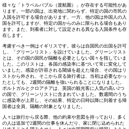
様々な「トラベルバブル（渡航圏）」が存在する可能性があ
ります。一部の国は、出発地に関わらず、特定の国の市民の
入国を許可する場合があります。一方、他の国は外国人の入
国を許可しますが、特定の国からのみに限られる場合もあり
ます。また、到着者に対して設定される異なる入国条件も存
在します。
考慮すべき一例はイギリスです。彼らは自国民の出国を許可
し、「グリーンリスト」を設けていました。グリーンリスト
とは、その国の国民が隔離を必要としない国々を指していま
した。このリストは、各国の感染率に基づいて常に変化して
いました。感染が許容される閾値を超えた場合、その国はリ
ストから外され、そこから戻る旅行者は、当初は必要なかっ
たとしても、2週間の隔離を強いられることになりました。
ポルトガルとクロアチアは、英国の観光客に人気の高い2つ
の国で、グリーンリストに含まれていました。数週間のうち
に感染率が上昇し、その結果、特定の日時以降に到着する帰
国者は全員、隔離の対象となりました。
人々は旅行から戻る際、他の約束や意図を持っており、多く
の人は追加で2週間の仕事を休んだり、家に閉じ込められた