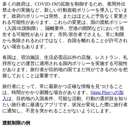
多くの政府は、COVID-19の拡散を制御するため、夜間外出
禁止令の実施など、新しい行動規範ポリシーを導入していま
す。政府のポリシーは突然、またはほとんど予告なく変更さ
れる可能性があります。これらの変更は、国の渡航ポリシー
（入国/出国制限）、隔離要件、空港の開閉などにおいて発
生する可能性があります。市民/居住者でさえも、常に制限
から免除されるわけではなく、自国を離れることが許可され
ない場合もあります。
各国は、宿泊施設、生活必需品以外の店舗、レストラン、礼
拝所などの運営に適用される国内ポリシーを実施する可能性
があります。旅行者が目的地の国でまだ何ができるのかを把
握しておくことは重要です。
旅行者にとって、常に最新かつ正確な情報を見つけること
は、時間がかかり困難な場合があります。
Sitata Plusへの加
入
は、目的地の入国条件、可能な活動、行動の選択肢を知り
たい旅行者に最適なアプリです。状況が変化した際に旅行者
に通知し、不意を突かれることがないようにします。
渡航制限の例