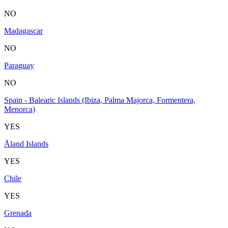
NO
Madagascar
NO
Paraguay
NO
Spain - Balearic Islands (Ibiza, Palma Majorca, Formentera,
Menorca)
YES
Åland Islands
YES
Chile
YES
Grenada