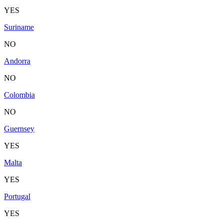
YES
Suriname
NO
Andorra
NO
Colombia
NO
Guernsey
YES
Malta
YES
Portugal
YES