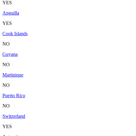
YES
Anguilla
YES
Cook Islands
NO
Guyana
NO
Martinique
NO
Puerto Rico
NO
Switzerland
YES