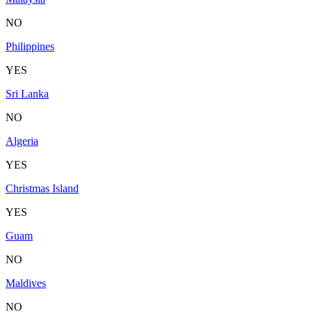
NO
Philippines
YES
Sri Lanka
NO
Algeria
YES
Christmas Island
YES
Guam
NO
Maldives
NO