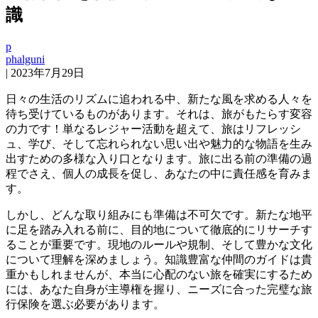
識
p
phalguni
|
2023年7月29日
日々の生活のリズムに追われる中、新たな風を求める人々を
待ち受けているものがあります。それは、旅がもたらす変容
の力です！単なるレジャー活動を超えて、旅はリフレッシ
ュ、学び、そして忘れられない思い出や魅力的な物語を生み
出すための多様な入り口となります。旅に出る前の準備の過
程でさえ、個人の成長を促し、あなたの中に責任感を育みま
す。
しかし、どんな取り組みにも準備は不可欠です。新たな地平
に足を踏み入れる前に、目的地について徹底的にリサーチす
ることが重要です。現地のルールや規制、そして豊かな文化
について理解を深めましょう。知識豊富な仲間のガイドは貴
重かもしれませんが、本当に心配のない旅を確実にするため
には、あなた自身が主導権を握り、ニーズに合った完璧な旅
行保険を選ぶ必要があります。