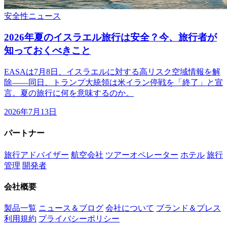
安全性
ニュース
2026年夏のイスラエル旅行は安全？今、旅行者が
知っておくべきこと
EASAは7月8日、イスラエルに対する高リスク空域情報を解
除——同日、トランプ大統領は米イラン停戦を「終了」と宣
言。夏の旅行に何を意味するのか。
2026年7月13日
パートナー
旅行アドバイザー
航空会社
ツアーオペレーター
ホテル
旅行
管理
開発者
会社概要
製品一覧
ニュース＆ブログ
会社について
ブランド＆プレス
利用規約
プライバシーポリシー