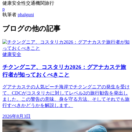
健康
安全性
交通機関
旅行
p
執筆者
phalguni
ブログの他の記事
健康
安全
チクングニア、コスタリカ2026：グアナカステ旅
行者が知っておくべきこと
グアナカステの人気ビーチ海岸でチクングニアの発生を受け
て、CDCがコスタリカに対してレベル2の旅行勧告を発出し
ました。この警告の意味、身を守る方法、そしてそれでも旅
行すべきかどうかを解説します。
2026年8月3日