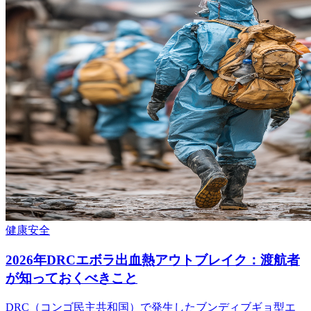
健康
安全
2026年DRCエボラ出血熱アウトブレイク：渡航者
が知っておくべきこと
DRC（コンゴ民主共和国）で発生したブンディブギョ型エ