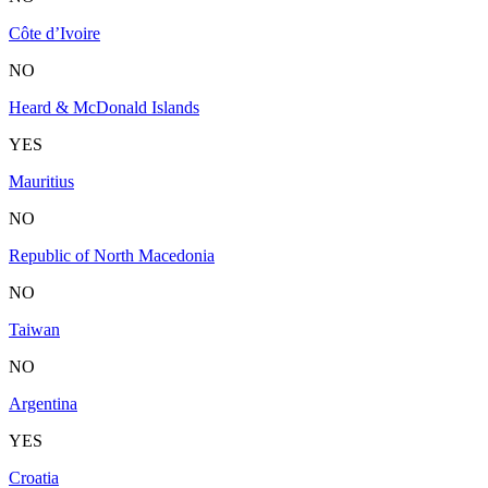
Côte d’Ivoire
NO
Heard & McDonald Islands
YES
Mauritius
NO
Republic of North Macedonia
NO
Taiwan
NO
Argentina
YES
Croatia