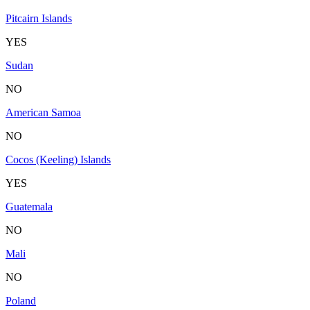
Pitcairn Islands
YES
Sudan
NO
American Samoa
NO
Cocos (Keeling) Islands
YES
Guatemala
NO
Mali
NO
Poland