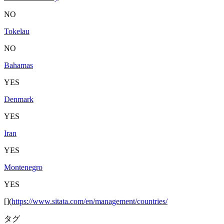
NO
Tokelau
NO
Bahamas
YES
Denmark
YES
Iran
YES
Montenegro
YES
[](
https://www.sitata.com/en/management/countries/
タグ