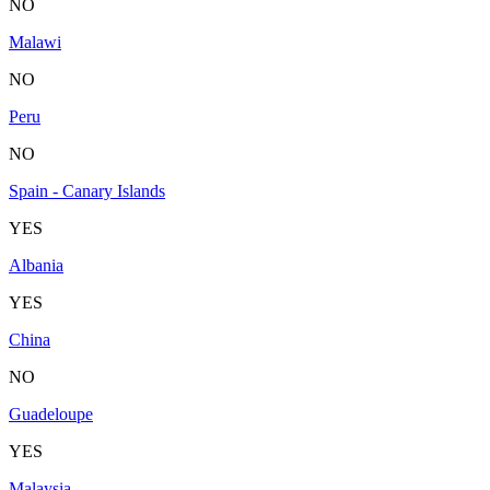
NO
Malawi
NO
Peru
NO
Spain - Canary Islands
YES
Albania
YES
China
NO
Guadeloupe
YES
Malaysia