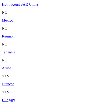
Hong Kong SAR China
NO
Mexico
NO
Réunion
NO
Tanzania
NO
Aruba
YES
Curaçao
YES
Hungary