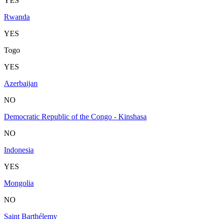
YES
Rwanda
YES
Togo
YES
Azerbaijan
NO
Democratic Republic of the Congo - Kinshasa
NO
Indonesia
YES
Mongolia
NO
Saint Barthélemy