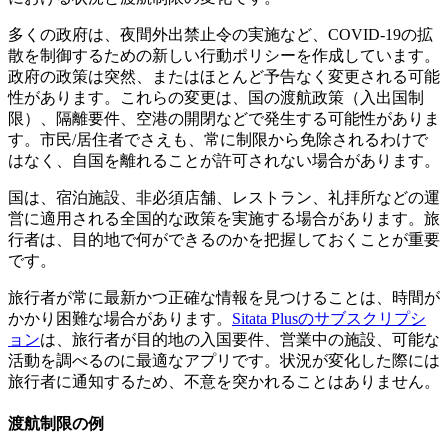
多くの政府は、夜間外出禁止令の実施など、COVID-19の拡
散を制御するための新しい行動ポリシーを作成しています。
政府の政策は突然、またはほとんど予告なく変更される可能
性があります。これらの変更は、国の渡航政策（入出国制
限）、隔離要件、空港の開閉などで発生する可能性がありま
す。市民/居住者でさえも、常に制限から免除されるわけで
はなく、自国を離れることが許可されない場合があります。
国は、宿泊施設、非必須店舗、レストラン、礼拝所などの運
営に適用される全国的な政策を実施する場合があります。旅
行者は、目的地で何ができるのかを把握しておくことが重要
です。
旅行者が常に最新かつ正確な情報を見つけることは、時間が
かかり困難な場合があります。
Sitata Plusのサブスクリプシ
ョン
は、旅行者が目的地の入国要件、営業中の施設、可能な
活動を調べるのに最適なアプリです。状況が変化した際には
旅行者に通知するため、不意を突かれることはありません。
渡航制限の例