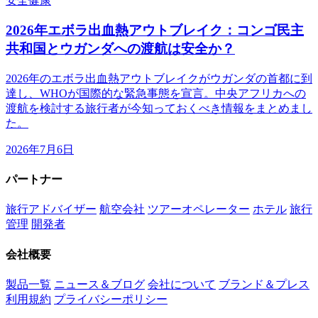
安全
健康
2026年エボラ出血熱アウトブレイク：コンゴ民主
共和国とウガンダへの渡航は安全か？
2026年のエボラ出血熱アウトブレイクがウガンダの首都に到
達し、WHOが国際的な緊急事態を宣言。中央アフリカへの
渡航を検討する旅行者が今知っておくべき情報をまとめまし
た。
2026年7月6日
パートナー
旅行アドバイザー
航空会社
ツアーオペレーター
ホテル
旅行
管理
開発者
会社概要
製品一覧
ニュース＆ブログ
会社について
ブランド＆プレス
利用規約
プライバシーポリシー