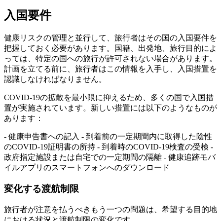
入国要件
健康リスクの管理と並行して、旅行者はその国の入国要件を
把握しておく必要があります。国籍、出発地、旅行目的によ
っては、特定の国への旅行が許可されない場合があります。
計画を立てる前に、旅行者はこの情報を入手し、入国措置を
認識しなければなりません。
COVID-19の拡散を最小限に抑えるため、多くの国で入国措
置が実施されています。新しい措置には以下のようなものが
あります：
- 健康申告書への記入 - 到着前の一定期間内に取得した陰性
のCOVID-19証明書の所持 - 到着時のCOVID-19検査の受検 -
政府指定施設または自宅での一定期間の隔離 - 健康追跡モバ
イルアプリのスマートフォンへのダウンロード
変化する渡航制限
旅行者が注意を払うべきもう一つの問題は、希望する目的地
における状況と渡航制限の変化です。