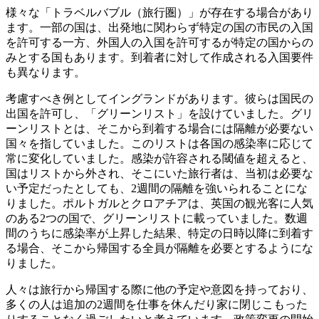
様々な「トラベルバブル（旅行圏）」が存在する場合があり
ます。一部の国は、出発地に関わらず特定の国の市民の入国
を許可する一方、外国人の入国を許可するが特定の国からの
みとする国もあります。到着者に対して作成される入国要件
も異なります。
考慮すべき例としてイングランドがあります。彼らは国民の
出国を許可し、「グリーンリスト」を設けていました。グリ
ーンリストとは、そこから到着する場合には隔離が必要ない
国々を指していました。このリストは各国の感染率に応じて
常に変化していました。感染が許容される閾値を超えると、
国はリストから外され、そこにいた旅行者は、当初は必要な
い予定だったとしても、2週間の隔離を強いられることにな
りました。ポルトガルとクロアチアは、英国の観光客に人気
のある2つの国で、グリーンリストに載っていました。数週
間のうちに感染率が上昇した結果、特定の日時以降に到着す
る場合、そこから帰国する全員が隔離を必要とするようにな
りました。
人々は旅行から帰国する際に他の予定や意図を持っており、
多くの人は追加の2週間を仕事を休んだり家に閉じこもった