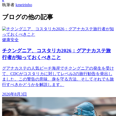
執筆者
kmeirinho
ブログの他の記事
健康
安全
チクングニア、コスタリカ2026：グアナカステ旅
行者が知っておくべきこと
グアナカステの人気ビーチ海岸でチクングニアの発生を受け
て、CDCがコスタリカに対してレベル2の旅行勧告を発出し
ました。この警告の意味、身を守る方法、そしてそれでも旅
行すべきかどうかを解説します。
2026年8月3日