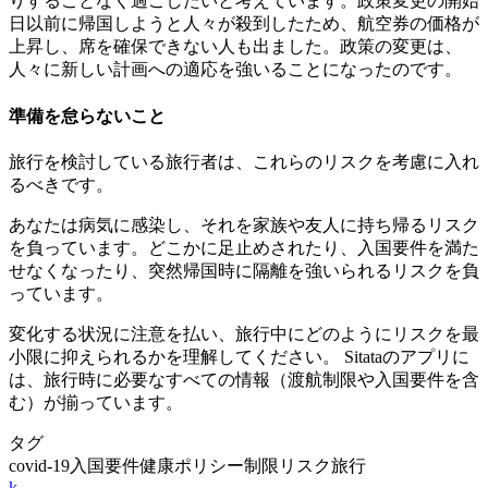
りすることなく過ごしたいと考えています。政策変更の開始
日以前に帰国しようと人々が殺到したため、航空券の価格が
上昇し、席を確保できない人も出ました。政策の変更は、
人々に新しい計画への適応を強いることになったのです。
準備を怠らないこと
旅行を検討している旅行者は、これらのリスクを考慮に入れ
るべきです。
あなたは病気に感染し、それを家族や友人に持ち帰るリスク
を負っています。どこかに足止めされたり、入国要件を満た
せなくなったり、突然帰国時に隔離を強いられるリスクを負
っています。
変化する状況に注意を払い、旅行中にどのようにリスクを最
小限に抑えられるかを理解してください。 Sitataのアプリに
は、旅行時に必要なすべての情報（渡航制限や入国要件を含
む）が揃っています。
タグ
covid-19
入国要件
健康
ポリシー
制限
リスク
旅行
k