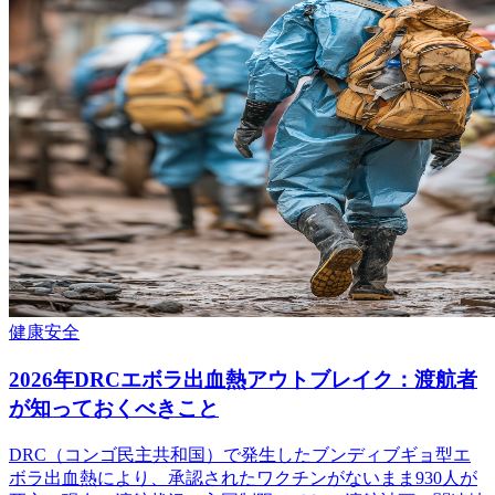
健康
安全
2026年DRCエボラ出血熱アウトブレイク：渡航者
が知っておくべきこと
DRC（コンゴ民主共和国）で発生したブンディブギョ型エ
ボラ出血熱により、承認されたワクチンがないまま930人が