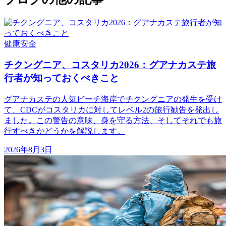
健康
安全
チクングニア、コスタリカ2026：グアナカステ旅
行者が知っておくべきこと
グアナカステの人気ビーチ海岸でチクングニアの発生を受け
て、CDCがコスタリカに対してレベル2の旅行勧告を発出し
ました。この警告の意味、身を守る方法、そしてそれでも旅
行すべきかどうかを解説します。
2026年8月3日