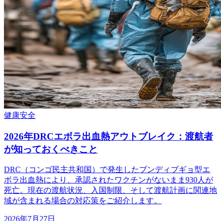
健康
安全
2026年DRCエボラ出血熱アウトブレイク：渡航者
が知っておくべきこと
DRC（コンゴ民主共和国）で発生したブンディブギョ型エ
ボラ出血熱により、承認されたワクチンがないまま930人が
死亡。現在の渡航状況、入国制限、そして渡航計画に関連地
域が含まれる場合の対応策をご紹介します。
2026年7月27日