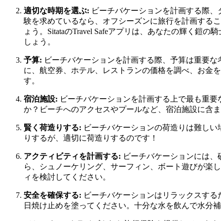
適切な時期を選ぶ:
ビーチバケーションを計画する際、
験を求めているなら、オフシーズンに旅行を計画するこ
ょう。SitataのTravel Safeアプリは、あな
しょう。
予算:
ビーチバケーションを計画する際、予算は重要な
に、航空券、ホテル、レストランの価格を調べ、お金を
す。
宿泊施設:
ビーチバケーションを計画する上で最も重要
か？ビーチへのアクセスやプールなど、宿泊施設に含ま
賢く荷造りする:
ビーチバケーションの荷造りは難しい
りするが、適切に荷造りするのです！
アクティビティを計画する:
ビーチバケーションには、
ら、シュノーケリング、サーフィン、ボート遊びが楽し
ィを検討してください。
安全を確保する:
ビーチバケーションはリラックスする
日焼け止めを塗ってください。十分な水を飲んで水分補