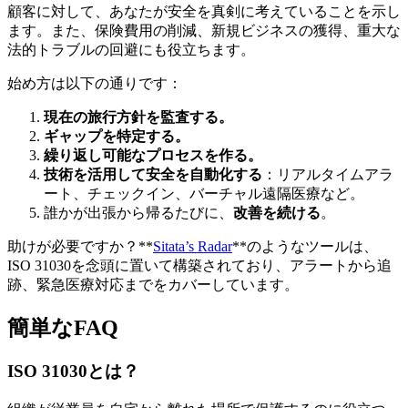
顧客に対して、あなたが安全を真剣に考えていることを示し
ます。また、保険費用の削減、新規ビジネスの獲得、重大な
法的トラブルの回避にも役立ちます。
始め方は以下の通りです：
現在の旅行方針を監査する。
ギャップを特定する。
繰り返し可能なプロセスを作る。
技術を活用して安全を自動化する
：リアルタイムアラ
ート、チェックイン、バーチャル遠隔医療など。
誰かが出張から帰るたびに、
改善を続ける
。
助けが必要ですか？**
Sitata’s Radar
**のようなツールは、
ISO 31030を念頭に置いて構築されており、アラートから追
跡、緊急医療対応までをカバーしています。
簡単なFAQ
ISO 31030とは？