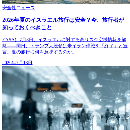
安全性
ニュース
2026年夏のイスラエル旅行は安全？今、旅行者が
知っておくべきこと
EASAは7月8日、イスラエルに対する高リスク空域情報を解
除——同日、トランプ大統領は米イラン停戦を「終了」と宣
言。夏の旅行に何を意味するのか。
2026年7月13日