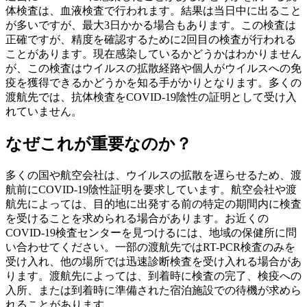
体検査は、血液検査で行われます。結果は当日中に出ること
が多いですが、最大3日かかる場合もあります。この検査は
正確ですが、精度を確認するために2回目の検査が行われる
ことがあります。現在感染しているかどうかはわかりません
が、この検査はウイルスの拡散経路や個人がウイルスへの免
疫を獲得できるかどうかを知る手がかりとなります。多くの
渡航先では、抗体検査をCOVID-19陰性の証明として受け入
れていません。
なぜこれが重要なのか？
多くの国や航空会社は、ウイルスの拡散を遅らせるため、渡
航前にCOVID-19陰性証明を要求しています。航空会社や渡
航先によっては、目的地に出発する前の特定の期間内に検査
を受けることを求められる場合があります。お近くの
COVID-19検査センターを見つけるには、地域の保健所に問
い合わせてください。一部の渡航先ではRT-PCR検査のみを
受け入れ、他の場所では迅速診断検査を受け入れる場合があ
ります。渡航先によっては、到着時に検査の完了、検疫への
入所、または到着時に準備された宿泊施設での待機が求めら
れることがあります。