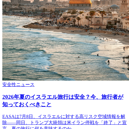
安全性
ニュース
2026年夏のイスラエル旅行は安全？今、旅行者が
知っておくべきこと
EASAは7月8日、イスラエルに対する高リスク空域情報を解
除——同日、トランプ大統領は米イラン停戦を「終了」と宣
言。夏の旅行に何を意味するのか。