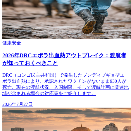
健康
安全
2026年DRCエボラ出血熱アウトブレイク：渡航者
が知っておくべきこと
DRC（コンゴ民主共和国）で発生したブンディブギョ型エ
ボラ出血熱により、承認されたワクチンがないまま930人が
死亡。現在の渡航状況、入国制限、そして渡航計画に関連地
域が含まれる場合の対応策をご紹介します。
2026年7月27日