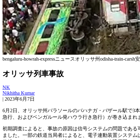
bengaluru-howrah-express
ニュース
オリッサ州
odisha-train-carsh
安
オリッサ列車事故
NK
Nikhitha Kumar
|
2023年6月7日
6月2日、オリッサ州バラソールのバハナガ・バザール駅で3
急行、およびベンガルール発ハウラ行き急行）が巻き込まれまし
初期調査によると、事故の原因は信号システムの問題である可能性
ました。一部の鉄道当局者によると、電子連動装置システム