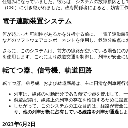
仕組みになっていました。彼らは、システムの故障原因とし
（CBI）に引き継がれました。政府関係者によると、妨害工
電子連動装置システム
何が起こった可能性があるかを分析する前に、「電子連動装
などのソフトウェアコンポーネントを使用し、鉄道分岐点に
さらに、このシステムは、前方の線路が空いている場合にの
を使用します。これにより鉄道交通を制御し、列車が安全に
転てつ器、信号機、軌道回路
転てつ器
、
信号機
、および
軌道回路
は、主に円滑な列車運行
列車は、線路の可動部分である
転てつ器
を使用して、一
軌道回路
は、線路上の列車の存在を検知するために設置
したがって、このシステムの主な目的は、経路が安全に
り、他の列車が既に占有している線路を列車が通過しよ
2023年6月2日