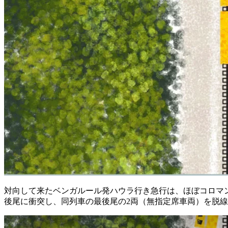
対向して来たベンガルール発ハウラ行き急行は、ほぼコロマ
後尾に衝突し、同列車の最後尾の2両（無指定席車両）を脱