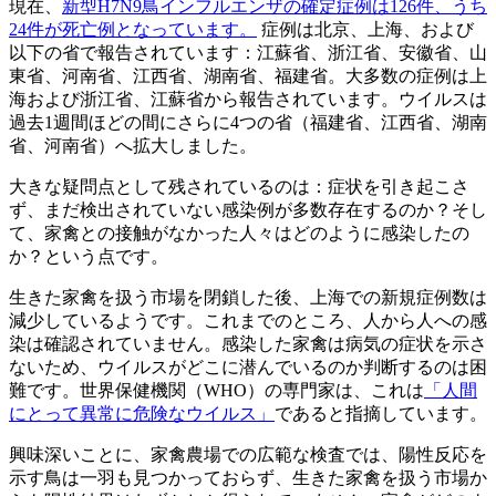
現在、
新型H7N9鳥インフルエンザの確定症例は126件、うち
24件が死亡例となっています。
症例は北京、上海、および
以下の省で報告されています：江蘇省、浙江省、安徽省、山
東省、河南省、江西省、湖南省、福建省。大多数の症例は上
海および浙江省、江蘇省から報告されています。ウイルスは
過去1週間ほどの間にさらに4つの省（福建省、江西省、湖南
省、河南省）へ拡大しました。
大きな疑問点として残されているのは：症状を引き起こさ
ず、まだ検出されていない感染例が多数存在するのか？そし
て、家禽との接触がなかった人々はどのように感染したの
か？という点です。
生きた家禽を扱う市場を閉鎖した後、上海での新規症例数は
減少しているようです。これまでのところ、人から人への感
染は確認されていません。感染した家禽は病気の症状を示さ
ないため、ウイルスがどこに潜んでいるのか判断するのは困
難です。世界保健機関（WHO）の専門家は、これは
「人間
にとって異常に危険なウイルス」
であると指摘しています。
興味深いことに、家禽農場での広範な検査では、陽性反応を
示す鳥は一羽も見つかっておらず、生きた家禽を扱う市場か