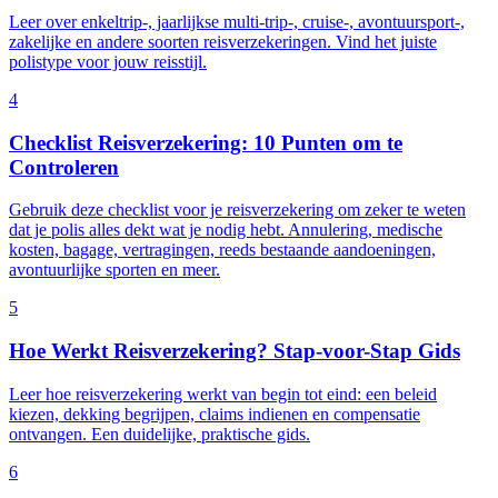
Leer over enkeltrip-, jaarlijkse multi-trip-, cruise-, avontuursport-,
zakelijke en andere soorten reisverzekeringen. Vind het juiste
polistype voor jouw reisstijl.
4
Checklist Reisverzekering: 10 Punten om te
Controleren
Gebruik deze checklist voor je reisverzekering om zeker te weten
dat je polis alles dekt wat je nodig hebt. Annulering, medische
kosten, bagage, vertragingen, reeds bestaande aandoeningen,
avontuurlijke sporten en meer.
5
Hoe Werkt Reisverzekering? Stap-voor-Stap Gids
Leer hoe reisverzekering werkt van begin tot eind: een beleid
kiezen, dekking begrijpen, claims indienen en compensatie
ontvangen. Een duidelijke, praktische gids.
6