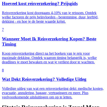
Hoeveel kost reisverzekering? Prijsgids
Reisverzekering kost doorgaans 4-10% van je reissom. Ontdek
welke factoren de prijs beïnvloeden - bestemming, duur, leeftijd,
dekking - en hoe je de beste waarde krijgt.
7
Wanneer Moet Ik Reisverzekering Kopen? Beste
Timing
Koop reisverzekering direct na het boeken van je reis voor
maximale dekking. Ontdek waarom timing belangrijk is, welke
deadlines je moet bewaken en wat je verliest door te wachten.
8
Wat Dekt Reisverzekering? Volledige Uitleg
Volledige uitleg van wat een reisverzekering dekt: medische kosten,
evacuatie, annulering, bagage, vertragingen en meer. Plus
veelvoorkomende uitsluitingen om op te letten.