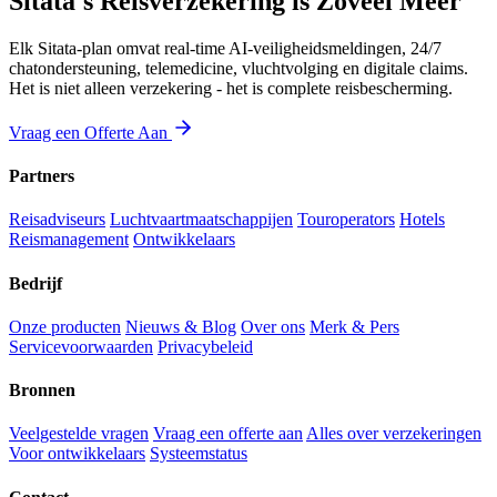
Sitata's Reisverzekering is Zoveel Meer
Elk Sitata-plan omvat real-time AI-veiligheidsmeldingen, 24/7
chatondersteuning, telemedicine, vluchtvolging en digitale claims.
Het is niet alleen verzekering - het is complete reisbescherming.
Vraag een Offerte Aan
Partners
Reisadviseurs
Luchtvaartmaatschappijen
Touroperators
Hotels
Reismanagement
Ontwikkelaars
Bedrijf
Onze producten
Nieuws & Blog
Over ons
Merk & Pers
Servicevoorwaarden
Privacybeleid
Bronnen
Veelgestelde vragen
Vraag een offerte aan
Alles over verzekeringen
Voor ontwikkelaars
Systeemstatus