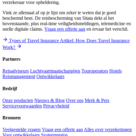
verzekeraar voor opheldering.
Vink ze allemaal af op je lijst om zeker te weten dat je goed
beschermd bent. De reisbescherming van Sitata dekt al het
bovenstaande, plus real-time veiligheidsmeldingen, telemedicine en
snelle digitale claims.
Vraag een offerte aan
en ervaar het verschil.
Types of Travel Insurance
Artikel: How Does Travel Insurance
Work?
Partners
Reisadviseurs
Luchtvaartmaatschappijen
Touroperators
Hotels
Reismanagement
Ontwikkelaars
Bedrijf
Onze producten
Nieuws & Blog
Over ons
Merk & Pers
Servicevoorwaarden
Privacybeleid
Bronnen
Veelgestelde vragen
Vraag een offerte aan
Alles over verzekeringen
Voor ontwikkelaars
Systeemstatus