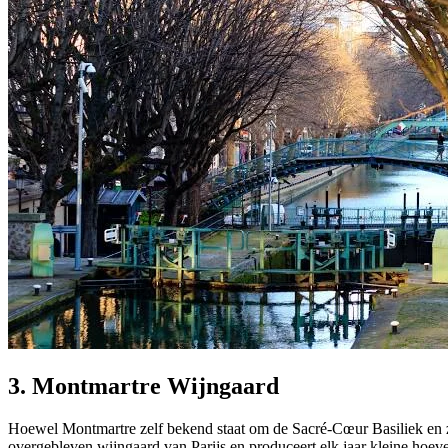
3. Montmartre Wijngaard
Hoewel Montmartre zelf bekend staat om de Sacré-Cœur Basiliek en zij
overgebleven wijngaard van Parijs en produceert elk jaar kleine hoe