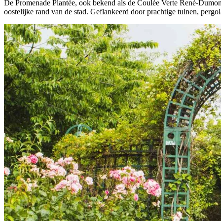
De Promenade Plantée, ook bekend als de Coulée Verte René-Dumont, i
oostelijke rand van de stad. Geflankeerd door prachtige tuinen, pergola’