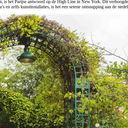
s het Parijse antwoord op de High Line in New York. Dit verhoogde par
s en zelfs kunstinstallaties, is het een serene ontsnapping aan de stedel