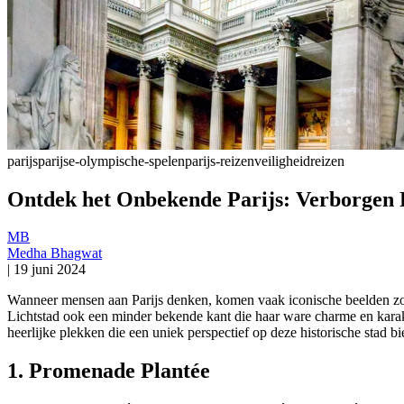
parijs
parijse-olympische-spelen
parijs-reizen
veiligheid
reizen
Ontdek het Onbekende Parijs: Verborgen 
MB
Medha Bhagwat
|
19 juni 2024
Wanneer mensen aan Parijs denken, komen vaak iconische beelden zo
Lichtstad ook een minder bekende kant die haar ware charme en karakter
heerlijke plekken die een uniek perspectief op deze historische stad b
1. Promenade Plantée