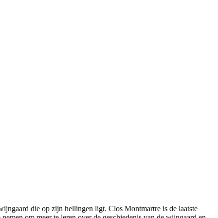
ngaard die op zijn hellingen ligt. Clos Montmartre is de laatste
e nemen om meer te leren over de geschiedenis van de wijngaard en