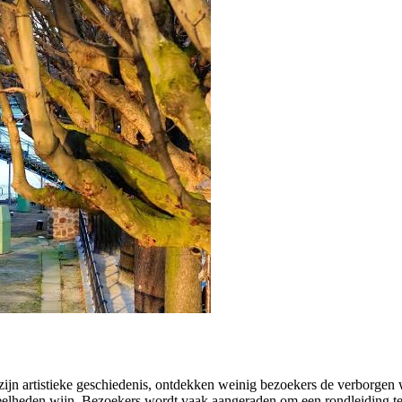
n artistieke geschiedenis, ontdekken weinig bezoekers de verborgen wij
veelheden wijn. Bezoekers wordt vaak aangeraden om een rondleiding t