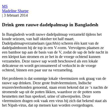
MS
Madeline Sharpe
|
3 februari 2014
Drink geen rauwe dadelpalmsap in Bangladesh
In Bangladesh wordt rauwe dadelpalmsap verzameld tijdens het
koude seizoen, van half oktober tot half maart.
Dadelpalmsapverzamelaars (
gachhis
) scheren één kant van de
dadelpalmboom bij de top in een V-vorm. Vervolgens plaatsen ze
een bamboe tap aan de basis van de V, zodat de sap de hele nacht in
een kleipot kan stromen en ze het in de vroege ochtend kunnen
verzamelen. Deze rauwe sap wordt beschouwd als een lokale
delicatesse en wordt geconsumeerd of verkocht in de vroege
ochtend, binnen een paar uur na verzameling.
Het probleem is dat sommige lokale vleermuizen ook graag van de
rauwe sap drinken. Deze grote fruitvleermuizen, Indische
reuzenvleerhonden genoemd, staan erom bekend dat ze ‘s nachts de
stromende sap uit de potten likken, waardoor ze de potten soms
besmetten met hun speeksel, urine of uitwerpselen. Deze
vleermuizen dragen ook vaak een virus bij zich dat bekend staat als
het Nipah-virus, dat op mensen kan worden overgedragen.