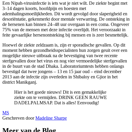
Een Nipah-virusinfectie is iets wat je niet wilt. De ziekte begint met
3–14 dagen koorts, hoofdpijn en hoesten met
ademhalingsmoeilijkheden. Dit wordt gevolgd door slaperigheid en
desoriëntatie, gekenmerkt door mentale verwarring. De ontsteking in
de hersenen kan binnen 24–48 uur overgaan in een coma. Ongeveer
75% van de mensen met deze infectie overlijdt. Het veroorzaakt in
feite gevaarlijke hersenontsteking bij mensen en is zeer besmettelijk.
Hoewel de ziekte zeldzaam is, zijn er sporadische gevallen. Op dit
moment hebben gezondheidsspecialisten hun zorgen geuit over een
mogelijke nieuwe uitbraak na de bevestiging van twee recente
sterfgevallen door het virus en nog vier vermoedelijke sterfgevallen
in de buurt van de stad Dhaka. Laboratoriumtests hebben onlangs
bevestigd dat twee jongens – 13 en 15 jaar oud – eind december
2013 aan de infectie zijn overleden in Shibaloy en Gjior in het
district Manikganj.
Hier is het goede nieuws! Dit is een gemakkelijke
ziekte om te vermijden. DRINK GEEN RAUWE
DADELPALMSAP. Dat is alles! Eenvoudig!
MS
Geschreven door
Madeline Sharpe
Meer van de Blog