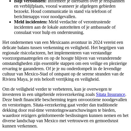
Blijf verbonden:
Informeer je dierbaren over je reisplannen
en verblijfplaats, vooral wanneer je afgelegen gebieden
bezoekt. Houd communicatie in stand via telefoon of
berichtenapps voor noodgevallen.
Meld incidenten:
Meld verdachte of verontrustende
incidenten aan de lokale autoriteiten of je ambassade of
consulaat voor hulp en ondersteuning.
Het ondernemen van een Mexicaans avontuur in 2024 vereist een
delicate balans tussen verkenning en veiligheid. Het begrijpen van
regionale risicofactoren, het implementeren van verstandige
voorzorgsmaatregelen en op de hoogte blijven van veranderende
omstandigheden zijn essentiële stappen om een veilige en plezierige
ervaring te garanderen. Of je je nu onderdompelt in de levendige
cultuur van Mexico-Stad of ontspant op de serene stranden van de
Riviera Maya, je reis belooft verrijking en veiligheid.
Om de veiligheid verder te verbeteren, kun je overwegen te
investeren in een uitgebreide reisverzekering zoals
Sitata Insurance
.
Deze biedt financiële bescherming tegen onvoorziene noodgevallen
en verstoringen. Sitata-verzekering gaat verder dan traditionele
dekking door real-time verstoringswaarschuwingen te bieden,
waardoor reizigers geïnformeerde beslissingen kunnen nemen en het
diverse landschap van Mexico met vertrouwen en gemoedsrust
kunnen verkennen.