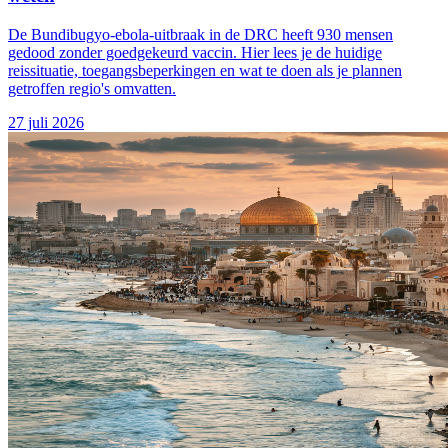
De Bundibugyo-ebola-uitbraak in de DRC heeft 930 mensen
gedood zonder goedgekeurd vaccin. Hier lees je de huidige
reissituatie, toegangsbeperkingen en wat te doen als je plannen
getroffen regio's omvatten.
27 juli 2026