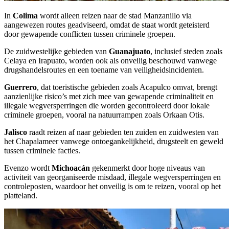
In
Colima
wordt alleen reizen naar de stad Manzanillo via
aangewezen routes geadviseerd, omdat de staat wordt geteisterd
door gewapende conflicten tussen criminele groepen.
De zuidwestelijke gebieden van
Guanajuato
, inclusief steden zoals
Celaya en Irapuato, worden ook als onveilig beschouwd vanwege
drugshandelsroutes en een toename van veiligheidsincidenten.
Guerrero
, dat toeristische gebieden zoals Acapulco omvat, brengt
aanzienlijke risico’s met zich mee van gewapende criminaliteit en
illegale wegversperringen die worden gecontroleerd door lokale
criminele groepen, vooral na natuurrampen zoals Orkaan Otis.
Jalisco
raadt reizen af naar gebieden ten zuiden en zuidwesten van
het Chapalameer vanwege ontoegankelijkheid, drugsteelt en geweld
tussen criminele facties.
Evenzo wordt
Michoacán
gekenmerkt door hoge niveaus van
activiteit van georganiseerde misdaad, illegale wegversperringen en
controleposten, waardoor het onveilig is om te reizen, vooral op het
platteland.