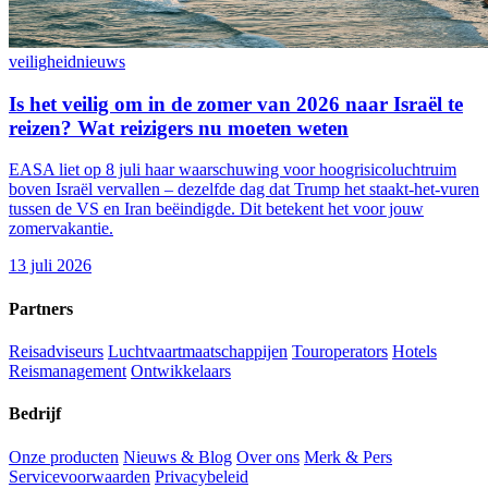
veiligheid
nieuws
Is het veilig om in de zomer van 2026 naar Israël te
reizen? Wat reizigers nu moeten weten
EASA liet op 8 juli haar waarschuwing voor hoogrisicoluchtruim
boven Israël vervallen – dezelfde dag dat Trump het staakt-het-vuren
tussen de VS en Iran beëindigde. Dit betekent het voor jouw
zomervakantie.
13 juli 2026
Partners
Reisadviseurs
Luchtvaartmaatschappijen
Touroperators
Hotels
Reismanagement
Ontwikkelaars
Bedrijf
Onze producten
Nieuws & Blog
Over ons
Merk & Pers
Servicevoorwaarden
Privacybeleid