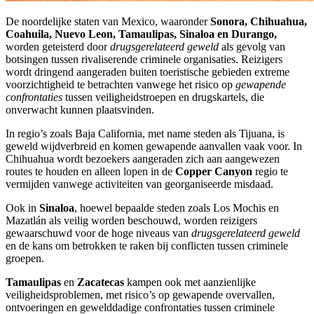
De noordelijke staten van Mexico, waaronder
Sonora, Chihuahua,
Coahuila, Nuevo Leon, Tamaulipas, Sinaloa en Durango,
worden geteisterd door
drugsgerelateerd geweld
als gevolg van
botsingen tussen rivaliserende criminele organisaties. Reizigers
wordt dringend aangeraden buiten toeristische gebieden extreme
voorzichtigheid te betrachten vanwege het risico op
gewapende
confrontaties
tussen veiligheidstroepen en drugskartels, die
onverwacht kunnen plaatsvinden.
In regio’s zoals Baja California, met name steden als Tijuana, is
geweld wijdverbreid en komen gewapende aanvallen vaak voor. In
Chihuahua wordt bezoekers aangeraden zich aan aangewezen
routes te houden en alleen lopen in de
Copper Canyon
regio te
vermijden vanwege activiteiten van georganiseerde misdaad.
Ook in
Sinaloa
, hoewel bepaalde steden zoals Los Mochis en
Mazatlán als veilig worden beschouwd, worden reizigers
gewaarschuwd voor de hoge niveaus van
drugsgerelateerd geweld
en de kans om betrokken te raken bij conflicten tussen criminele
groepen.
Tamaulipas
en
Zacatecas
kampen ook met aanzienlijke
veiligheidsproblemen, met risico’s op gewapende overvallen,
ontvoeringen en gewelddadige confrontaties tussen criminele