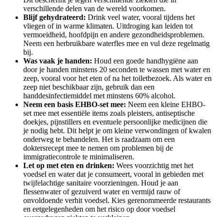
verschillende delen van de wereld voorkomen.
Blijf gehydrateerd:
Drink veel water, vooral tijdens het
vliegen of in warme klimaten. Uitdroging kan leiden tot
vermoeidheid, hoofdpijn en andere gezondheidsproblemen.
Neem een herbruikbare waterfles mee en vul deze regelmatig
bij.
Was vaak je handen:
Houd een goede handhygiëne aan
door je handen minstens 20 seconden te wassen met water en
zeep, vooral voor het eten of na het toiletbezoek. Als water en
zeep niet beschikbaar zijn, gebruik dan een
handdesinfectiemiddel met minstens 60% alcohol.
Neem een basis EHBO-set mee:
Neem een kleine EHBO-
set mee met essentiële items zoals pleisters, antiseptische
doekjes, pijnstillers en eventuele persoonlijke medicijnen die
je nodig hebt. Dit helpt je om kleine verwondingen of kwalen
onderweg te behandelen. Het is raadzaam om een
doktersrecept mee te nemen om problemen bij de
immigratiecontrole te minimaliseren.
Let op met eten en drinken:
Wees voorzichtig met het
voedsel en water dat je consumeert, vooral in gebieden met
twijfelachtige sanitaire voorzieningen. Houd je aan
flessenwater of gezuiverd water en vermijd rauw of
onvoldoende verhit voedsel. Kies gerenommeerde restaurants
en eetgelegenheden om het risico op door voedsel