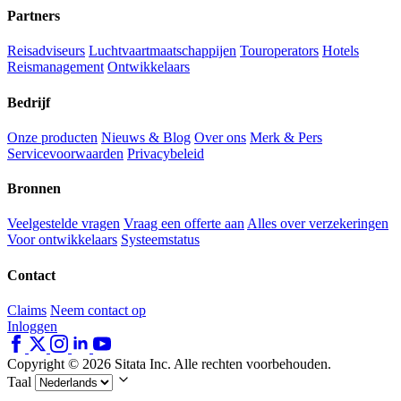
Partners
Reisadviseurs
Luchtvaartmaatschappijen
Touroperators
Hotels
Reismanagement
Ontwikkelaars
Bedrijf
Onze producten
Nieuws & Blog
Over ons
Merk & Pers
Servicevoorwaarden
Privacybeleid
Bronnen
Veelgestelde vragen
Vraag een offerte aan
Alles over verzekeringen
Voor ontwikkelaars
Systeemstatus
Contact
Claims
Neem contact op
Inloggen
Copyright © 2026 Sitata Inc. Alle rechten voorbehouden.
Taal