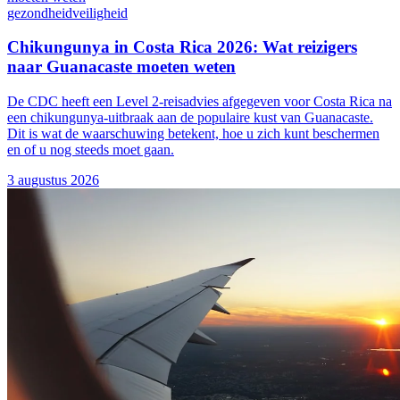
gezondheid
veiligheid
Chikungunya in Costa Rica 2026: Wat reizigers
naar Guanacaste moeten weten
De CDC heeft een Level 2-reisadvies afgegeven voor Costa Rica na
een chikungunya-uitbraak aan de populaire kust van Guanacaste.
Dit is wat de waarschuwing betekent, hoe u zich kunt beschermen
en of u nog steeds moet gaan.
3 augustus 2026