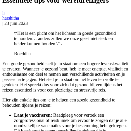
Essentiële tips voor wereldreizigers
h
harshitha
|
23 juni 2023
\“Het is een plicht om het lichaam in goede gezondheid
te houden… anders zullen we onze geest niet sterk en
helder kunnen houden.\” -
Boeddha
Een goede gezondheid stelt je in staat om een hogere levenskwaliteit
te ervaren. Wanneer je gezond bent, heb je meer energie, vitaliteit en
enthousiasme om deel te nemen aan verschillende activiteiten en je
passies na te jagen. Het stelt je in staat om het leven ten volle te
genieten. Het spreekt dus voor zich dat gezond blijven tijdens het
reizen essentieel is voor een plezierige en stressvrije reis.
Hier zijn enkele tips om je te helpen een goede gezondheid te
behouden tijdens je reizen:
Laat je vaccineren:
Raadpleeg voor vertrek een
zorgprofessional of reiskliniek om ervoor te zorgen dat je alle
noodzakelijke vaccinaties voor je bestemming hebt gekregen.
Dit beschermt je tegen verschillende ziekten die in