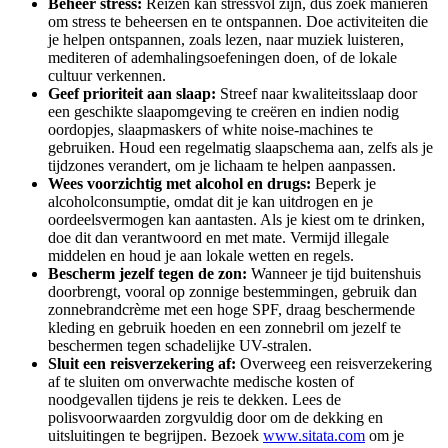
Beheer stress:
Reizen kan stressvol zijn, dus zoek manieren
om stress te beheersen en te ontspannen. Doe activiteiten die
je helpen ontspannen, zoals lezen, naar muziek luisteren,
mediteren of ademhalingsoefeningen doen, of de lokale
cultuur verkennen.
Geef prioriteit aan slaap:
Streef naar kwaliteitsslaap door
een geschikte slaapomgeving te creëren en indien nodig
oordopjes, slaapmaskers of white noise-machines te
gebruiken. Houd een regelmatig slaapschema aan, zelfs als je
tijdzones verandert, om je lichaam te helpen aanpassen.
Wees voorzichtig met alcohol en drugs:
Beperk je
alcoholconsumptie, omdat dit je kan uitdrogen en je
oordeelsvermogen kan aantasten. Als je kiest om te drinken,
doe dit dan verantwoord en met mate. Vermijd illegale
middelen en houd je aan lokale wetten en regels.
Bescherm jezelf tegen de zon:
Wanneer je tijd buitenshuis
doorbrengt, vooral op zonnige bestemmingen, gebruik dan
zonnebrandcrème met een hoge SPF, draag beschermende
kleding en gebruik hoeden en een zonnebril om jezelf te
beschermen tegen schadelijke UV-stralen.
Sluit een reisverzekering af:
Overweeg een reisverzekering
af te sluiten om onverwachte medische kosten of
noodgevallen tijdens je reis te dekken. Lees de
polisvoorwaarden zorgvuldig door om de dekking en
uitsluitingen te begrijpen. Bezoek
www.sitata.com
om je