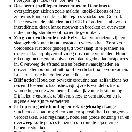
overgedragen ziekten te verkleinen.
Bescherm jezelf tegen insectenbeten:
Door insecten
overgedragen ziekten zoals malaria, knokkelkoorts of het
zikavirus kunnen in bepaalde regio’s voorkomen. Gebruik
insectenwerende middelen met DEET of andere aanbevolen
ingrediënten, draag lange mouwen en broeken en overweeg
indien nodig klamboes of horren te gebruiken.
Zorg voor voldoende rust:
Reizen kan vermoeiend zijn en
slaapgebrek kan je immuunsysteem verzwakken. Zorg voor
voldoende rust door genoeg tijd voor slaap in te plannen en
excessief laat opblijven of vroeg opstaan te vermijden. Houd
rekening met je energieniveau en plan regelmatige rustpauzes
in. Overweeg de afstand tussen bezienswaardigheden en
doseer je tempo om uitputting of overbelasting te voorkomen.
Luister naar de behoeften van je lichaam.
Blijf actief:
Houd een bewegingsroutine aan, zelfs tijdens het
reizen. Doe aan lichaamsbeweging zoals wandeltochten,
wandelingen of zwemmen, afhankelijk van je bestemming.
Dit helpt je energiek te blijven, stress te verminderen en je
algehele welzijn te verbeteren.
Let op een goede houding en rek regelmatig:
Lange
vluchten of langdurig zitten kunnen spierstijfheid en ongemak
veroorzaken. Rek regelmatig, houd een goede houding aan en
overweeg korte pauzes te nemen om rond te lopen en je
benen te strekken.