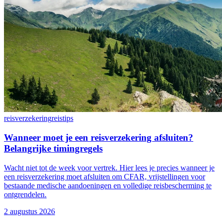
reisverzekering
reistips
Wanneer moet je een reisverzekering afsluiten?
Belangrijke timingregels
Wacht niet tot de week voor vertrek. Hier lees je precies wanneer je
een reisverzekering moet afsluiten om CFAR, vrijstellingen voor
bestaande medische aandoeningen en volledige reisbescherming te
ontgrendelen.
2 augustus 2026