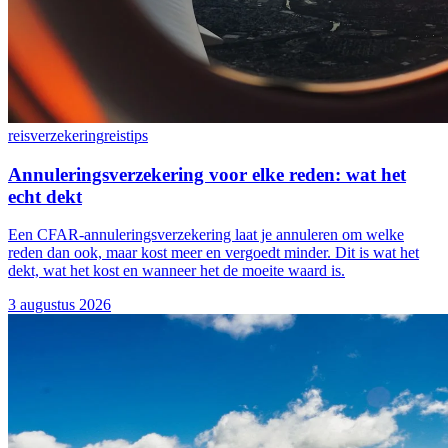
reisverzekering
reistips
Annuleringsverzekering voor elke reden: wat het
echt dekt
Een CFAR-annuleringsverzekering laat je annuleren om welke
reden dan ook, maar kost meer en vergoedt minder. Dit is wat het
dekt, wat het kost en wanneer het de moeite waard is.
3 augustus 2026